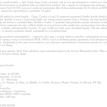
ty menší modely z řady Triple Super Lead, nicméně i tak je více jak dostatečnou volbou pro všec
vukově prorazit ve zkušebně nebo na klubových pódiích. Jde o aparát na celolampovém principu,
leznete čtyři ECC83, koncový zesilovač produkuje díky dvěma elektronkám EL34 výkon až 60W.
 starají dva reproduktory o průměru 12 palců.
0 nabízí tři různé kanály – Clean, Crunch a Lead. K nastavení parametrů čistého kanálu slouží 
eble. Kanály Crunch a Lead mají každý své vlastní potenciometry Gain a Volume, ale mají spole
edy též sestává z ovladačů Bass, Middle a Treble. V poslední části předního panelu naleznete ovla
 který nastavuje chování vyšších středů na úrovni koncového zesilovače, potenciometr úrovně pa
ovladače zabudovaného reverbu. Ty jsou zvlášť pro čistý a pro zkreslené kanály. Též zde nalezn
– ty slouží k potlačení středů, popřípadě ke zvýraznění basů.
ojat poměrně minimalisticky – naleznete zde vstup a výstup efektové smyčky s přepínačem úrovn
 výstup a vstup na footswitch PEDL-10021, který je dodáván spolu s aparátem a umí přepínat k
u. Posledními prvky jsou dva konektory pro připojení reproduktorů či externích reproboxů s p
6 a 8 Ohmy.
 jsou aparáty, které Vám nabídnou onen nekompromisní zvuk, kterým Marshall proslul. Díky 
t, že byste nebyly slyšet…
ampové kombo
tronky: 4x ECC83
ektronky: 2x EL34
x 12‘‘ Wolverine
in, 2x Volume, 2x Bass, 2x Middle, 2x Treble, Presence, Master Volume, 2x Reverb, FX Mix
cs
vá smyčka
eproduktory / reproboxy
witch (PEDL-10021 součástí)
 506 x 266 mm
LIFICATION