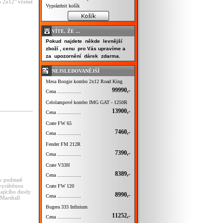
 2x12" včetně
Vyprázdnit košík
VÍTE, ŽE ...
Pokud najdete někde levnější
zboží , cenu pro Vás upravíme a
za upozornění dárek zdarma.
NEJSLEDOVANĚJŠÍ
Mesa Boogie kombo 2x12 Road King
99990,-
Cena ................
Celolampové kombo IMG GAT - 1250R
13900,-
Cena ................
Crate FW 65
7460,-
Cena ................
Fender FM 212R
7390,-
Cena ................
Crate V33H
8389,-
Cena ................
v podstatě
 vyráběnou
Crate FW 120
ajícího diody
8990,-
Cena ................
„Marshall
Bugera 333 Infinium
11252,-
Cena ................