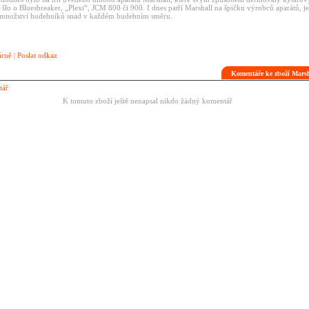
i šlo o Bluesbreaker, „Plexi“, JCM 800 či 900. I dnes patří Marshall na špičku výrobců aparátů, 
 množství hudebníků snad v každém hudebním směru.
árně
|
Poslat odkaz
Komentáře ke zboží Mar
tář
K tomuto zboží ještě nenapsal nikdo žádný komentář