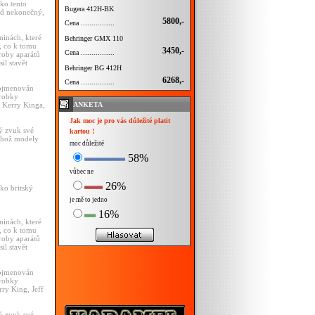
ako tento
Bugera 412H-BK
nad nekonečný,
5800,-
Cena ................
ninách, které
Behringer GMX 110
, co k tomu
3450,-
Cena ................
roby aparátů
il stavět
Behringer BG 412H
6268,-
Cena ................
pojmenován
ýrobky
ANKETA
 Kerry Kinga,
Jak moc je pro vás důležité platit
ý zvuk své
kartou !
jehož modely
moc důležité
58%
vůbec ne
26%
ako britský
je mě to jedno
16%
ninách, které
, co k tomu
roby aparátů
il stavět
pojmenován
ýrobky
ry King, Jeff
ý zvuk své