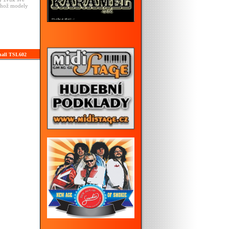
jehož modely
shall TSL602