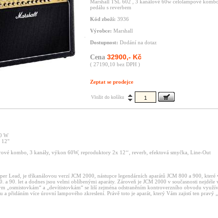
Marshall TSL 602 , 3 kanálové 60w celolampové kombo
pedálu s reverbem
Kód zboží:
3936
Výrobce:
Marshall
Dostupnost:
Dodání na dotaz
32900,- Kč
Cena
( 27190,10 bez DPH )
Zeptat se prodejce
Vložit do košíku
0 W
 12"
ové kombo, 3 kanály, výkon 60W, reproduktory 2x 12‘‘, reverb, efektová smyčka, Line-Out
uper Lead, je tříkanálovou verzí JCM 2000, nástupce legendárních aparátů JCM 800 a 900, které 
0. a 90. let a dodnes jsou velmi oblíbenými aparáty. Zároveň je JCM 2000 v současnosti nejdéle
vným „osmistovkám“ a „devítistovkám“ se liší zejména odstraněním kontroverzního obvodu využív
u a přidáním více úrovní lampového zkreslení. Právě toto je aparát, který Vám zajistí ten pravý 