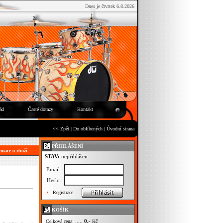
Dnes je čtvrtek 6.8.2026
ád
Časté dotazy
Kontakt
<< Zpět
|
Do oblíbených
|
Úvodní strana
PŘIHLÁŠENÍ
mace o zboží
STAV:
nepřihlášen
Email:
Heslo:
Registrace
KOŠÍK
0,-
Celková cena: .....
Kč