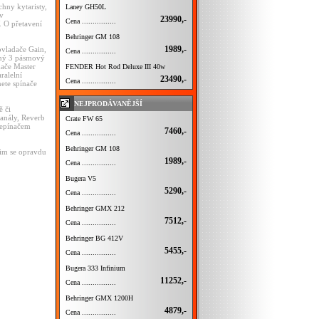
hny kytaristy,
Laney GH50L
 v
23990,-
Cena ................
 O přetavení
Behringer GM 108
1989,-
ovladače Gain,
Cena ................
čný 3 pásmový
dače Master
FENDER Hot Rod Deluxe III 40w
ralelní
23490,-
Cena ................
ete spínače
NEJPRODÁVANĚJŠÍ
ě či
anály, Reverb
Crate FW 65
řepínačem
7460,-
Cena ................
Behringer GM 108
nim se opravdu
1989,-
Cena ................
Bugera V5
5290,-
Cena ................
Behringer GMX 212
7512,-
Cena ................
Behringer BG 412V
5455,-
Cena ................
Bugera 333 Infinium
11252,-
Cena ................
Behringer GMX 1200H
4879,-
Cena ................