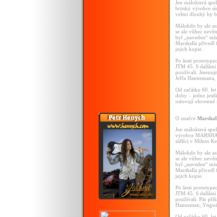
Jen málokterá spol
britský výrobce sí
velmi dlouhý by by
Málokdo by ale as
se ale vůbec nevěn
byl „naveden“ mís
Marshalla přivedl 
jejich kopie.
Po šesti prototyp
JTM 45. S dalšími
používali. Jmenuj
Jeffa Hannemana,
Od začátku 60. le
doby – jedno jestl
oslovují ohromné
O značce
Marshal
Jen málokterá spol
výrobce MARSH
sídlící v Milton K
Málokdo by ale as
se ale vůbec nevěn
byl „naveden“ mís
Marshalla přivedl 
jejich kopie.
Po šesti prototyp
JTM 45. S dalšími
používali. Pár př
Hanneman, Yngwie
Od začátku 60. le