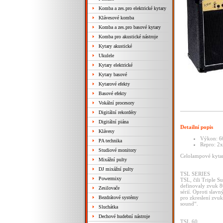
Komba a zes.pro elektrické kytary
Klávesové komba
Komba a zes.pro basové kytary
Komba pro akustické nástroje
Kytary akustické
Ukulele
Kytary elektrické
Kytary basové
Kytarové efekty
Basové efekty
Vokální procesory
Digitální rekordéry
Digitální piána
Detailní popis
Klávesy
Výkon: 6
PA technika
Repro: 2x
Studiové monitory
Celolampové kytar
Mixážní pulty
DJ mixážní pulty
TSL SERIES
Powermixy
TSL, čili Triple S
definovaly zvuk 8
Zesilovače
sérií. Oproti sla
Bezdrátové systémy
pro zkreslení zvuk
sound“.
Sluchátka
Dechové hudební nástroje
TSL 60