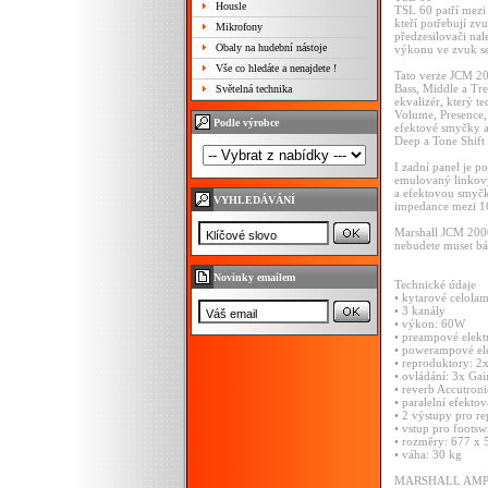
Housle
TSL 60 patří mezi 
kteří potřebují z
Mikrofony
předzesilovači na
Obaly na hudební nástoje
výkonu ve zvuk se
Vše co hledáte a nenajdete !
Tato verze JCM 200
Bass, Middle a Tr
Světelná technika
ekvalizér, který t
Volume, Presence,
Podle výrobce
efektové smyčky a 
Deep a Tone Shift 
I zadní panel je p
emulovaný linkový
a efektovou smyčk
VYHLEDÁVÁNÍ
impedance mezi 1
Marshall JCM 2000
nebudete muset bá
Novinky emailem
Technické údaje
• kytarové celol
• 3 kanály
• výkon: 60W
• preampové elek
• powerampové el
• reproduktory: 2
• ovládání: 3x Ga
• reverb Accutroni
• paralelní efekto
• 2 výstupy pro r
• vstup pro foots
• rozměry: 677 x
• váha: 30 kg
MARSHALL AMP