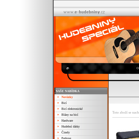
O
NAŠE NABÍDKA
Novinky
Bicí
Bicí elektronické
Toto zboží se nach
Blány na bicí
Hardware
Hudební dárky
Činely
Perkuse