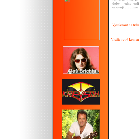
doby – jedno jestl
oslovují ohromné
Vytisknout na tisk
Vložit nový komen