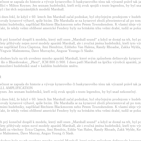
ečnost se zapsala do historie a vývoje kytarového či baskytarového tónu tak výrazně právě tak j
dlící v Milton Keynes. Jen seznam hudebníků, kteří svůj zvuk spojili s touto legendou, by byl s
l i list těch nejznámějších modelů Marshall.
i dnes řekl, že když v 60. letech Jim Marshall začal podnikat, byl obyčejným prodejcem v hudeb
ovaly kytarové výbavě, spíše bicím. Dle Marshalla se na kytarové zboží přeorientoval až po tom
tními hudebníky, například Ritchiem Blackmorem nebo Petem Townshendem. K vlastní ideje vý
fakt, že tehdy velmi oblíbené americké Fendery byly na britském trhu velmi drahé, tudíž se pokus
ech prý konečně dospěl k modelu, který měl onen „Marshall sound“ a když se dostal na trh, byl 
 lety přibývaly nejen nové modely aparátů Marshall, ale i zvučná jména hudebníků, kteří tyto v
me například Erica Claptona, Jimi Hendrixe, Eddieho Van Halena, Randy Rhoadse, Zakka Wylda,
 Yngwie Malmsteena, Dave Murrayho, Anguse Younga či Slashe.
t dodnes bylo na trh uvedeno mnoho aparátů Marshall, které svým způsobem definovaly kytarov
i šlo o Bluesbreaker, „Plexi“, JCM 800 či 900. I dnes patří Marshall na špičku výrobců aparátů, 
 množství hudebníků snad v každém hudebním směru.
l
:
ečnost se zapsala do historie a vývoje kytarového či baskytarového tónu tak výrazně právě tak j
ALL AMPLIFICATION
eynes. Jen seznam hudebníků, kteří svůj zvuk spojili s touto legendou, by byl snad nekonečný.
i dnes řekl, že když v 60. letech Jim Marshall začal podnikat, byl obyčejným prodejcem v hudeb
ovaly kytarové výbavě, spíše bicím. Dle Marshalla se na kytarové zboží přeorientoval až po tom
tními hudebníky, například Ritchiem Blackmorem nebo Petem Townshendem. K vlastní ideje vý
fakt, že tehdy velmi oblíbené americké Fendery byly na britském trhu velmi drahé, tudíž se pokus
ech prý konečně dospěl k modelu, který měl onen „Marshall sound“ a když se dostal na trh, byl 
 lety přibývaly nejen nové modely aparátů Marshall, ale i zvučná jména hudebníků, kteří tyto v
íkladů za všechny: Erica Clapton, Jimi Hendrix, Eddie Van Halen, Randy Rhoads, Zakk Wylde, Ker
 Malmsteen, Dave Murray, Angus Young či Slash.
t dodnes bylo na trh uvedeno mnoho aparátů Marshall, které svým způsobem definovaly kytarov