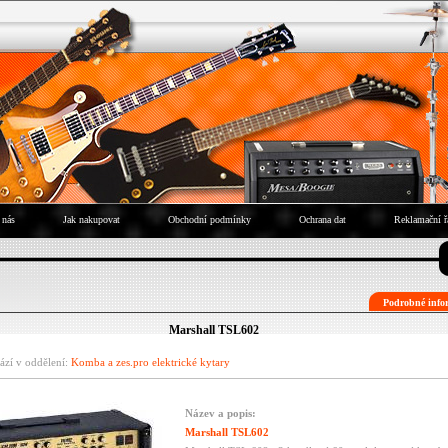
 nás
Jak nakupovat
Obchodní podmínky
Ochrana dat
Reklamační ř
Podrobné infor
Marshall TSL602
ází v oddělení:
Komba a zes.pro elektrické kytary
Název a popis:
Marshall TSL602