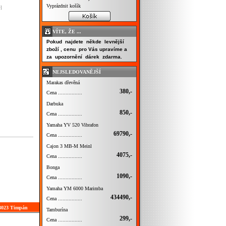
Vyprázdnit košík
l
VÍTE, ŽE ...
Pokud najdete někde levnější
zboží , cenu pro Vás upravíme a
za upozornění dárek zdarma.
NEJSLEDOVANĚJŠÍ
Marakas dřevěná
380,-
Cena ................
Darbuka
850,-
Cena ................
Yamaha YV 520 Vibrafon
69790,-
Cena ................
Cajon 3 MB-M Meinl
4075,-
Cena ................
Bonga
1090,-
Cena ................
Yamaha YM 6000 Marimba
434490,-
Cena ................
 3023 Timpán
Tamburína
299,-
Cena ................