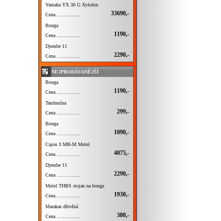
Yamaha YX 30 G Xylofon
33690,-
Cena ................
Bonga
1190,-
Cena ................
Djembe 11
2290,-
Cena ................
NEJPRODÁVANĚJŠÍ
Bonga
1190,-
Cena ................
Tamburína
299,-
Cena ................
Bonga
1090,-
Cena ................
Cajon 3 MB-M Meinl
4075,-
Cena ................
Djembe 11
2290,-
Cena ................
Meinl THBS stojan na bonga
1930,-
Cena ................
Marakas dřevěná
380,-
Cena ................