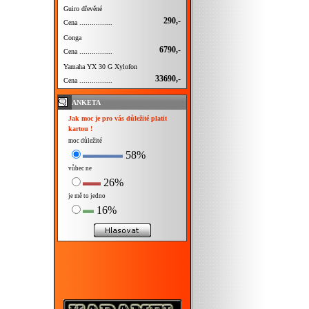
Guiro dřevěné
290,-
Cena ................
Conga
6790,-
Cena ................
Yamaha YX 30 G Xylofon
33690,-
Cena ................
ANKETA
Jak moc je pro vás důležité platit
kartou !
moc důležité
58%
vůbec ne
26%
je mě to jedno
16%