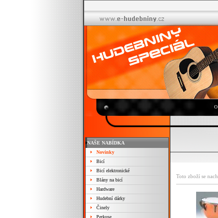
O
NAŠE NABÍDKA
Novinky
Bicí
Bicí elektronické
Toto zboží se nach
Blány na bicí
Hardware
Hudební dárky
Činely
Perkuse