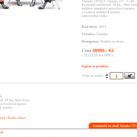
Yamaha TP3023 Timpán, 23\", C-Ab
Extrémně odlehčené, 19 kg , fiber bow
měděno-metalická povrchová úprava
vyvážený pedálový systém
nastavitelná výška
Kód zboží:
3914
Výrobce:
Yamaha
Dostupnost:
Dodání na dotaz
38990,- Kč
Cena
( 32223,10 bez DPH )
Zeptat se prodejce
Vložit do košíku
Ab
é, 19 kg, fiber bowl
 povrchová úprava
ý systém
árně
|
Poslat odkaz
Komentáře ke zboží Yamaha TP
tář