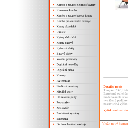
Komba a zes.pro elektrické kytary
Klávesové komba
Komba a zes.pro basové kytary
Komba pro akustické nástroje
Kytary akustické
Ukulele
Kytary elektrické
Kytary basové
Kytarové efekty
Basové efekty
Vokální procesory
Digitální rekordéry
Digitální piána
Klávesy
PA technika
Studiové monitory
Detailní popis
Timpán, 23\", C-
Mixážní pulty
Extrémně odlehčen
měděno-metalická
DJ mixážní pulty
vyvážený pedálov
Powermixy
nastavitelná výška
Zesilovače
Vytisknout na tisk
Bezdrátové systémy
Sluchátka
Vložit nový komen
Dechové hudební nástroje