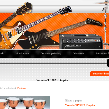
 nás
Jak nakupovat
Obchodní podmínky
Ochrana dat
Reklamační ř
Podrobné infor
Yamaha TP 3023 Timpán
ází v oddělení:
Perkuse
Název a popis:
Yamaha TP 3023 Timpán