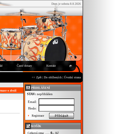
Dnes je sobota 8.8.2026
ád
Časté dotazy
Kontakt
<< Zpět
|
Do oblíbených
|
Úvodní strana
PŘIHLÁŠENÍ
mace o zboží
STAV:
nepřihlášen
Email:
Heslo:
Registrace
KOŠÍK
0,-
Celková cena: .....
Kč