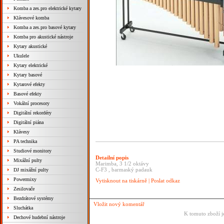
Komba a zes.pro elektrické kytary
Klávesové komba
Komba a zes.pro basové kytary
Komba pro akustické nástroje
Kytary akustické
Ukulele
Kytary elektrické
Kytary basové
Kytarové efekty
Basové efekty
Vokální procesory
Digitální rekordéry
Digitální piána
Klávesy
PA technika
Studiové monitory
Detailní popis
Mixážní pulty
Marimba, 3 1/2 oktávy
C-F3 , barmaský padauk
DJ mixážní pulty
Powermixy
Vytisknout na tiskárně
|
Poslat odkaz
Zesilovače
Bezdrátové systémy
Vložit nový komentář
Sluchátka
K tomuto zboží j
Dechové hudební nástroje