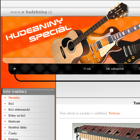
O nás
Jak nakupovat
NAŠE NABÍDKA
Novinky
Yam
Bicí
Bicí elektronické
Toto zboží se nachází v oddělení:
Perkuse
Blány na bicí
Hardware
Hudební dárky
Činely
Perkuse