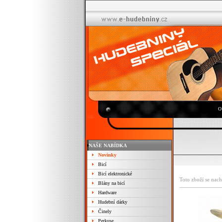
O
NAŠE NABÍDKA
Novinky
Bicí
Bicí elektronické
Toto zboží se nach
Blány na bicí
Hardware
Hudební dárky
Činely
Perkuse