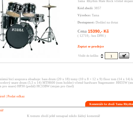
Tama Rhythm Mate Rock včetně stojan
Kód zboží:
3857
Výrobce:
Tama
Dostupnost:
Dodání na dotaz
15390,- Kč
Cena
( 12719,- bez DPH )
Zeptat se prodejce
Vložit do košíku
místná bicí souprava
obsahuje: bass drum (20 x 18)
tomy (10 x 8 + 12 x 9)
floor tom (14 x 14)
k
ocelový snare drum (5,5 x 14)
MTH600 (tom holder)
včetně hardware Stagemaster: HH35W (sto
 pro snare)
HP30 (pedál)
HC33BW (stojan pro činel)
árně
|
Poslat odkaz
Komentáře ke zboží Tama Rhyt
tář
K tomuto zboží ještě nenapsal nikdo žádný komentář