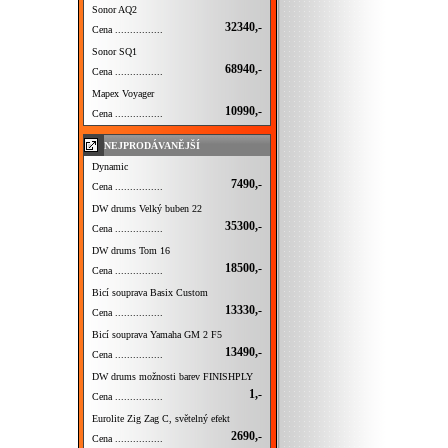
Sonor AQ2
32340,-
Cena ................
Sonor SQ1
68940,-
Cena ................
Mapex Voyager
10990,-
Cena ................
NEJPRODÁVANĚJŠÍ
Dynamic
7490,-
Cena ................
DW drums Velký buben 22
35300,-
Cena ................
DW drums Tom 16
18500,-
Cena ................
Bicí souprava Basix Custom
13330,-
Cena ................
Bicí souprava Yamaha GM 2 F5
13490,-
Cena ................
DW drums možnosti barev FINISHPLY
1,-
Cena ................
Eurolite Zig Zag C, světelný efekt
2690,-
Cena ................