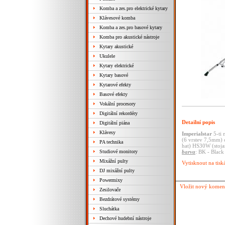
Komba a zes.pro elektrické kytary
Klávesové komba
Komba a zes.pro basové kytary
Komba pro akustické nástroje
Kytary akustické
Ukulele
Kytary elektrické
Kytary basové
Kytarové efekty
Basové efekty
Vokální procesory
Digitální rekordéry
Detailní popis
Digitální piána
Klávesy
Imperialstar
5-ti 
(6 vrstev 7,5mm)
PA technika
hat)
HS30W (stojan
Studiové monitory
barva
: BK - Black
Mixážní pulty
Vytisknout na tisk
DJ mixážní pulty
Powermixy
Vložit nový komen
Zesilovače
Bezdrátové systémy
Sluchátka
Dechové hudební nástroje