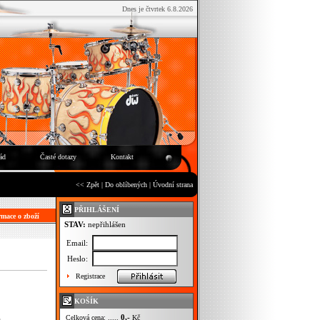
Dnes je čtvrtek 6.8.2026
ád
Časté dotazy
Kontakt
<< Zpět
|
Do oblíbených
|
Úvodní strana
PŘIHLÁŠENÍ
mace o zboží
STAV:
nepřihlášen
Email:
Heslo:
Registrace
KOŠÍK
0,-
Celková cena: .....
Kč