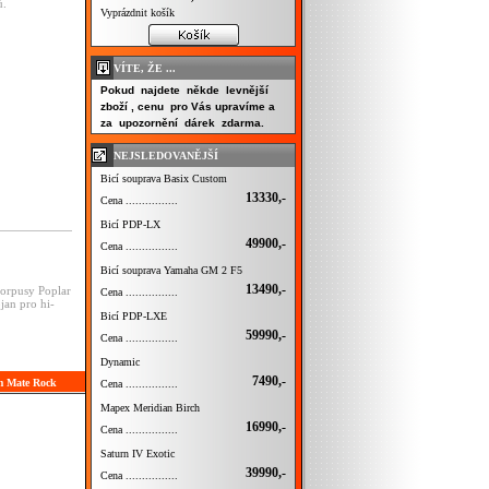
ů.
Vyprázdnit košík
VÍTE, ŽE ...
Pokud najdete někde levnější
zboží , cenu pro Vás upravíme a
za upozornění dárek zdarma.
NEJSLEDOVANĚJŠÍ
Bicí souprava Basix Custom
13330,-
Cena ................
Bicí PDP-LX
49900,-
Cena ................
Bicí souprava Yamaha GM 2 F5
13490,-
orpusy Poplar
Cena ................
jan pro hi-
Bicí PDP-LXE
59990,-
Cena ................
Dynamic
7490,-
hm Mate Rock
Cena ................
Mapex Meridian Birch
16990,-
Cena ................
Saturn IV Exotic
39990,-
Cena ................