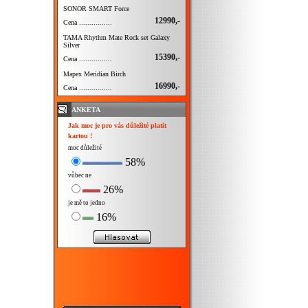
SONOR SMART Force
12990,-
Cena ................
TAMA Rhythm Mate Rock set Galaxy
Silver
15390,-
Cena ................
Mapex Meridian Birch
16990,-
Cena ................
ANKETA
Jak moc je pro vás důležité platit
kartou !
moc důležité
58%
vůbec ne
26%
je mě to jedno
16%