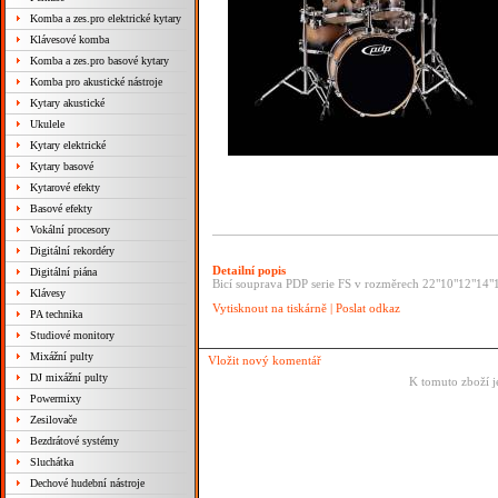
Komba a zes.pro elektrické kytary
Klávesové komba
Komba a zes.pro basové kytary
Komba pro akustické nástroje
Kytary akustické
Ukulele
Kytary elektrické
Kytary basové
Kytarové efekty
Basové efekty
Vokální procesory
Digitální rekordéry
Detailní popis
Digitální piána
Bicí souprava PDP serie FS v rozměrech 22"10"12"14"
Klávesy
Vytisknout na tiskárně
|
Poslat odkaz
PA technika
Studiové monitory
Mixážní pulty
Vložit nový komentář
DJ mixážní pulty
K tomuto zboží j
Powermixy
Zesilovače
Bezdrátové systémy
Sluchátka
Dechové hudební nástroje