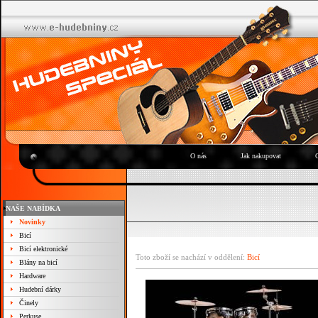
O nás
Jak nakupovat
NAŠE NABÍDKA
Novinky
Bicí
Bicí elektronické
Toto zboží se nachází v oddělení:
Bicí
Blány na bicí
Hardware
Hudební dárky
Činely
Perkuse