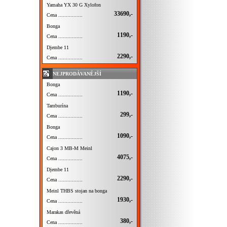
Yamaha YX 30 G Xylofon
33690,-
Cena ................
Bonga
1190,-
Cena ................
Djembe 11
2290,-
Cena ................
NEJPRODÁVANĚJŠÍ
Bonga
1190,-
Cena ................
Tamburína
299,-
Cena ................
Bonga
1090,-
Cena ................
Cajon 3 MB-M Meinl
4075,-
Cena ................
Djembe 11
2290,-
Cena ................
Meinl THBS stojan na bonga
1930,-
Cena ................
Marakas dřevěná
380,-
Cena ................