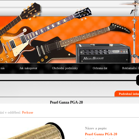
 nás
Jak nakupovat
Obchodní podmínky
Ochrana dat
Reklamační ř
Podrobné infor
Pearl Ganza PGA-20
ází v oddělení:
Perkuse
Název a popis:
Pearl Ganza PGA-20