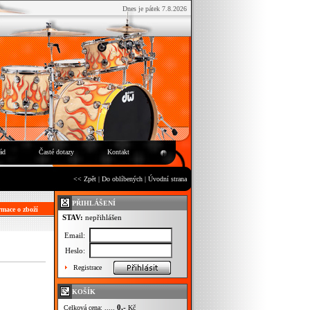
Dnes je pátek 7.8.2026
ád
Časté dotazy
Kontakt
<< Zpět
|
Do oblíbených
|
Úvodní strana
PŘIHLÁŠENÍ
mace o zboží
STAV:
nepřihlášen
Email:
Heslo:
Registrace
KOŠÍK
0,-
Celková cena: .....
Kč