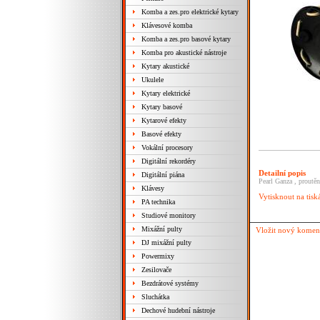
Komba a zes.pro elektrické kytary
Klávesové komba
Komba a zes.pro basové kytary
Komba pro akustické nástroje
Kytary akustické
Ukulele
Kytary elektrické
Kytary basové
Kytarové efekty
Basové efekty
Vokální procesory
Digitální rekordéry
Detailní popis
Digitální piána
Pearl Ganza , proutěn
Klávesy
Vytisknout na tisk
PA technika
Studiové monitory
Mixážní pulty
Vložit nový komen
DJ mixážní pulty
Powermixy
Zesilovače
Bezdrátové systémy
Sluchátka
Dechové hudební nástroje