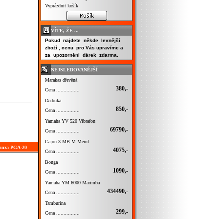
Vyprázdnit košík
VÍTE, ŽE ...
Pokud najdete někde levnější
zboží , cenu pro Vás upravíme a
za upozornění dárek zdarma.
NEJSLEDOVANĚJŠÍ
Marakas dřevěná
380,-
Cena ................
Darbuka
850,-
Cena ................
Yamaha YV 520 Vibrafon
69790,-
Cena ................
Cajon 3 MB-M Meinl
Ganza PGA-20
4075,-
Cena ................
Bonga
1090,-
Cena ................
Yamaha YM 6000 Marimba
434490,-
Cena ................
Tamburína
299,-
Cena ................