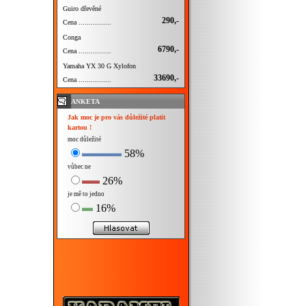
Guiro dřevěné
290,-
Cena ................
Conga
6790,-
Cena ................
Yamaha YX 30 G Xylofon
33690,-
Cena ................
ANKETA
Jak moc je pro vás důležité platit
kartou !
moc důležité
58%
vůbec ne
26%
je mě to jedno
16%