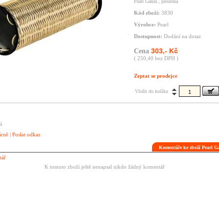
Pearl Ganza , proutěná
Kód zboží:
3830
Výrobce:
Pearl
Dostupnost:
Dodání na dotaz
303,- Kč
Cena
( 250,40 bez DPH )
Zeptat se prodejce
Vložit do košíku
á
árně
|
Poslat odkaz
Komentáře ke zboží Pearl 
tář
K tomuto zboží ještě nenapsal nikdo žádný komentář