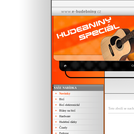
O
NAŠE NABÍDKA
Novinky
Bicí
Bicí elektronické
Toto zboží se nach
Blány na bicí
Hardware
Hudební dárky
Činely
Perkuse