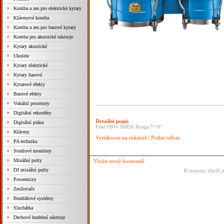
Komba a zes.pro elektrické kytary
Klávesové komba
Komba a zes.pro basové kytary
Komba pro akustické nástroje
Kytary akustické
Ukulele
Kytary elektrické
Kytary basové
Kytarové efekty
Basové efekty
Vokální procesory
Digitální rekordéry
Detailní popis
Digitální piána
Pearl PBW 300DX Bonga 7"+9"
Klávesy
Vytisknout na tiskárně
|
Poslat odkaz
PA technika
Studiové monitory
Mixážní pulty
Vložit nový komentář
DJ mixážní pulty
K tomuto zboží j
Powermixy
Zesilovače
Bezdrátové systémy
Sluchátka
Dechové hudební nástroje