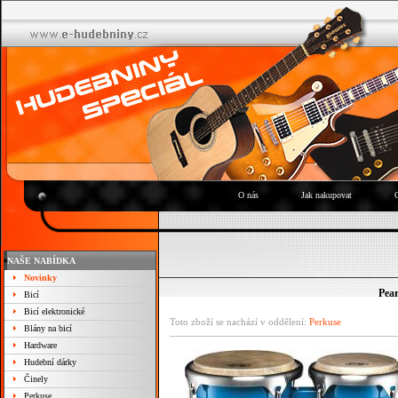
O nás
Jak nakupovat
NAŠE NABÍDKA
Novinky
Pea
Bicí
Bicí elektronické
Toto zboží se nachází v oddělení:
Perkuse
Blány na bicí
Hardware
Hudební dárky
Činely
Perkuse