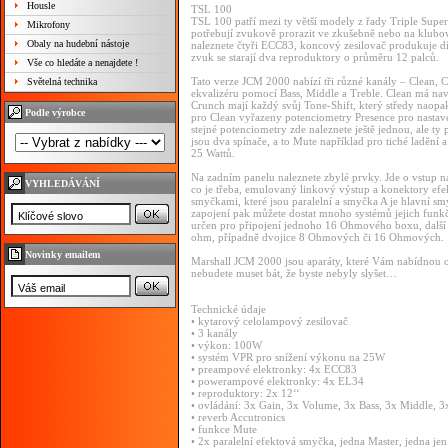
Housle
TSL 100
TSL 100 patří mezi ty větší modely z řady Triple Super 
Mikrofony
potřebují zvukově prorazit ve zkušebně nebo na klubov
Obaly na hudební nástoje
naleznete čtyři ECC83, koncový zesilovač produkuje
zvuk se starají dva reproduktory o průměru 12 palců.
Vše co hledáte a nenajdete !
Tato verze JCM 2000 nabízí tři různé kanály – Clean, 
Světelná technika
ekvalizéru pomocí Bass, Middle a Treble. Clean má na
Crunch mají každý svůj Tone-Shift, který středy naopak
Podle výrobce
pro Clean vyřazeny potenciometry Presence pro nastav
stejné potenciometry zde naleznete ještě jednou, ale 
jsou dva spínače, a to Mute například pro tiché ladění
25 Wattů.
Na zadním panelu naleznete zbylé prvky. Jde o vstup n
VYHLEDÁVÁNÍ
co je třeba, emulovaný linkový výstup a konektory e
smyčkami, které jsou paralelní a smyčka A je hlavní 
zapojení pak můžete dostat mnoho systémů jejich funkčn
určen pro připojení jednoho 16 Ohmového boxu, další d
ohm, případně dvojice 8 Ohmových či 16 Ohmových.
Novinky emailem
Marshall JCM 2000 jsou aparáty, které Vám nabídnou 
nebudete muset bát, že byste nebyly slyšet…
Technické údaje
• kytarový celolampový zesilovač
• 3 kanály
• výkon: 100W
• systém VPR pro snížení výkonu na 25W
• preampové elektronky: 4x ECC83
• powerampové elektronky: 4x EL34
• reproduktory: 2x 12‘‘
• ovládání: 3x Gain, 3x Volume, 3x Bass, 3x Middle, 3
• reverb Accutronics
• funkce Mute
• 2x paralelní efektová smyčka, jedna Master, jedna je