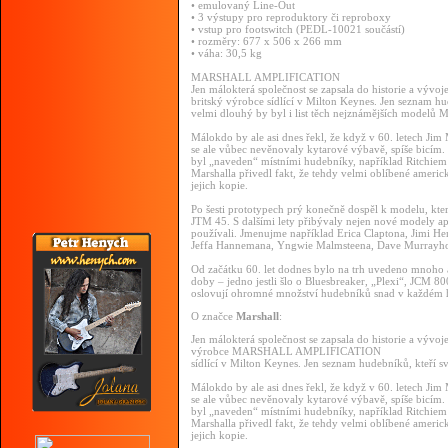
• emulovaný Line-Out
• 3 výstupy pro reproduktory či reproboxy
• vstup pro footswitch (PEDL-10021 součástí)
• rozměry: 677 x 506 x 266 mm
• váha: 30,5 kg
MARSHALL AMPLIFICATION
Jen málokterá společnost se zapsala do historie a vývo
britský výrobce sídlící v Milton Keynes. Jen seznam hu
velmi dlouhý by byl i list těch nejznámějších modelů M
Málokdo by ale asi dnes řekl, že když v 60. letech Ji
se ale vůbec nevěnovaly kytarové výbavě, spíše bicím.
byl „naveden“ místními hudebníky, například Ritchie
Marshalla přivedl fakt, že tehdy velmi oblíbené americk
jejich kopie.
Po šesti prototypech prý konečně dospěl k modelu, kte
JTM 45. S dalšími lety přibývaly nejen nové modely ap
používali. Jmenujme například Erica Claptona, Jimi H
Jeffa Hannemana, Yngwie Malmsteena, Dave Murrayho,
Od začátku 60. let dodnes bylo na trh uvedeno mnoho 
doby – jedno jestli šlo o Bluesbreaker, „Plexi“, JCM 8
oslovují ohromné množství hudebníků snad v každém
O značce
Marshall
:
Jen málokterá společnost se zapsala do historie a vývo
výrobce MARSHALL AMPLIFICATION
sídlící v Milton Keynes. Jen seznam hudebníků, kteří s
Málokdo by ale asi dnes řekl, že když v 60. letech Ji
se ale vůbec nevěnovaly kytarové výbavě, spíše bicím.
byl „naveden“ místními hudebníky, například Ritchie
Marshalla přivedl fakt, že tehdy velmi oblíbené americk
jejich kopie.