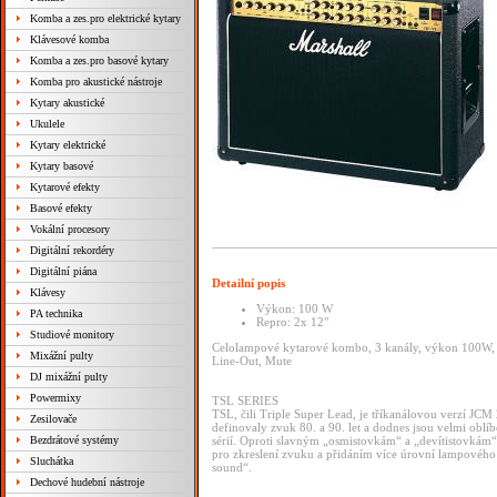
Komba a zes.pro elektrické kytary
Klávesové komba
Komba a zes.pro basové kytary
Komba pro akustické nástroje
Kytary akustické
Ukulele
Kytary elektrické
Kytary basové
Kytarové efekty
Basové efekty
Vokální procesory
Digitální rekordéry
Digitální piána
Detailní popis
Klávesy
Výkon: 100 W
PA technika
Repro: 2x 12"
Studiové monitory
Celolampové kytarové kombo, 3 kanály, výkon 100W, p
Mixážní pulty
Line-Out, Mute
DJ mixážní pulty
Powermixy
TSL SERIES
TSL, čili Triple Super Lead, je tříkanálovou verzí JCM
Zesilovače
definovaly zvuk 80. a 90. let a dodnes jsou velmi obl
Bezdrátové systémy
sérií. Oproti slavným „osmistovkám“ a „devítistovkám“
pro zkreslení zvuku a přidáním více úrovní lampového zk
Sluchátka
sound“.
Dechové hudební nástroje