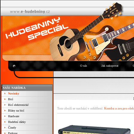
O nás
Jak nakupovat
NAŠE NABÍDKA
Novinky
Bicí
Bicí elektronické
Toto zboží se nachází v oddělení:
Komba a zes.pro elek
Blány na bicí
Hardware
Hudební dárky
Činely
Perkuse