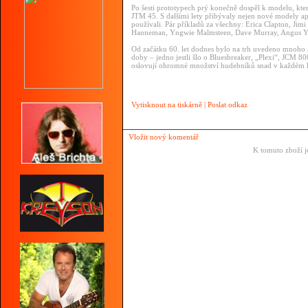
Po šesti prototypech prý konečně dospěl k modelu, kte
JTM 45. S dalšími lety přibývaly nejen nové modely ap
používali. Pár příkladů za všechny: Erica Clapton, Ji
Hanneman, Yngwie Malmsteen, Dave Murray, Angus Yo
Od začátku 60. let dodnes bylo na trh uvedeno mnoho 
doby – jedno jestli šlo o Bluesbreaker, „Plexi“, JCM 8
oslovují ohromné množství hudebníků snad v každém
Vytisknout na tiskárně
|
Poslat odkaz
Vložit nový komentář
K tomuto zboží j