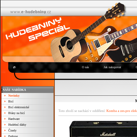
O nás
Jak nakupovat
NAŠE NABÍDKA
Novinky
M
Bicí
Bicí elektronické
Toto zboží se nachází v oddělení:
Komba a zes.pro elek
Blány na bicí
Hardware
Hudební dárky
Činely
Perkuse