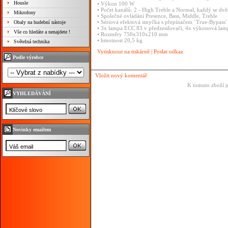
Housle
• Výkon 100 W
• Počet kanálů: 2 - High Treble a Normal, každý se dv
Mikrofony
• Společné ovládání Presence, Bass, Middle, Treble
• Sériová efektová smyčka s přepínačem `True-Bypass` a
Obaly na hudební nástoje
• 3x lampa ECC 83 v předzesilovači, 4x výkonová la
Vše co hledáte a nenajdete !
• Rozměry 750x310x210 mm
• hmotnost 20,5 kg
Světelná technika
Vytisknout na tiskárně
|
Poslat odkaz
Podle výrobce
Vložit nový komentář
K tomuto zboží j
VYHLEDÁVÁNÍ
Novinky emailem