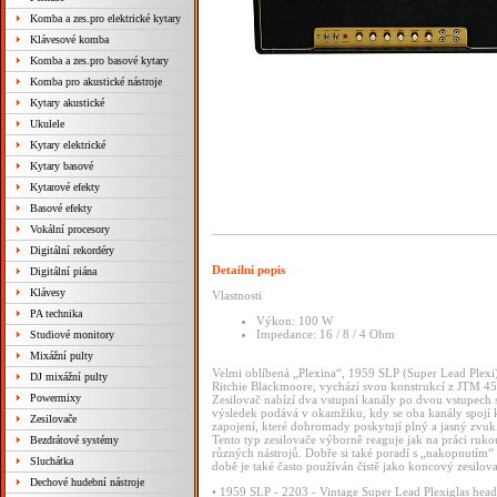
Komba a zes.pro elektrické kytary
Klávesové komba
Komba a zes.pro basové kytary
Komba pro akustické nástroje
Kytary akustické
Ukulele
Kytary elektrické
Kytary basové
Kytarové efekty
Basové efekty
Vokální procesory
Digitální rekordéry
Detailní popis
Digitální piána
Klávesy
Vlastnosti
PA technika
Výkon: 100 W
Impedance: 16 / 8 / 4 Ohm
Studiové monitory
Mixážní pulty
Velmi oblíbená „Plexina“, 1959 SLP (Super Lead Plexi
DJ mixážní pulty
Ritchie Blackmoore, vychází svou konstrukcí z JTM 45
Powermixy
Zesilovač nabízí dva vstupní kanály po dvou vstupech s
výsledek podává v okamžiku, kdy se oba kanály spojí 
Zesilovače
zapojení, které dohromady poskytují plný a jasný zvuk
Tento typ zesilovače výborně reaguje jak na práci ruk
Bezdrátové systémy
různých nástrojů. Dobře si také poradí s „nakopnutím“
Sluchátka
době je také často používán čistě jako koncový zesilo
Dechové hudební nástroje
• 1959 SLP - 2203 - Vintage Super Lead Plexiglas head