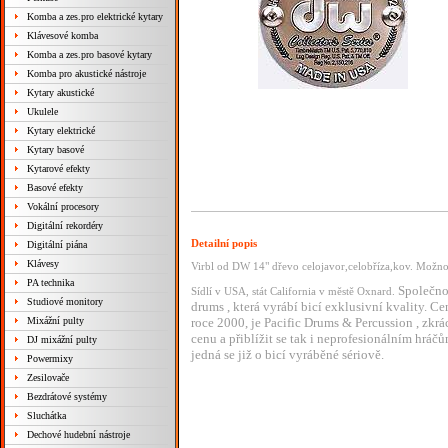
Komba a zes.pro elektrické kytary
Klávesové komba
Komba a zes.pro basové kytary
Komba pro akustické nástroje
Kytary akustické
Ukulele
Kytary elektrické
Kytary basové
Kytarové efekty
Basové efekty
Vokální procesory
Digitální rekordéry
Detailní popis
Digitální piána
Klávesy
Virbl od DW 14" dřevo celojavor,celobříza,kov. Možno
PA technika
Společnos
Sídlí v USA, stát California v městě Oxnard.
Studiové monitory
drums , která vyrábí bicí exklusivní kvality. C
Mixážní pulty
roce 2000, je Pacific Drums & Percussion , zkr
cenu a přiblížit se tak i neprofesionálním hráč
DJ mixážní pulty
jedná se již o bicí vyráběné sériově.
Powermixy
Zesilovače
Bezdrátové systémy
Sluchátka
Dechové hudební nástroje