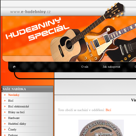
O nás
Jak nakupovat
NAŠE NABÍDKA
Novinky
Vi
Bicí
Bicí elektronické
Toto zboží se nachází v oddělení:
Bicí
Blány na bicí
Hardware
Hudební dárky
Činely
Perkuse