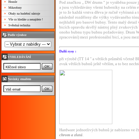
Housle
Pod značkou „ DW drums “ je vyráběna pouze jedi
a jsou vyhledávány všemi bubeníky na celém s
Mikrofony
je to že každá vrstva dřeva je ručně vybíraná a
Obaly na hudební nástoje
následně rozděleny dle výšky vydávaného tónu 
Vše co hledáte a nenajdete !
nejhlubší pro basové bubny. Tento malý detail
Světelná technika
bicích opravdu skvělý nástroj plný zvukových b
onoho bubnu typu bubnu požadovány. Drum Works
Podle výrobce
zpracování) mezi profesionální bicí, a jsou mez
Další rysy :
VYHLEDÁVÁNÍ
při výrobě (TT 14 " a větších průměrů včetně 
zvuk větších bubnů ještě větším, a to bez ne
Novinky emailem
Hardware jednotlivých bubnů je nabízeno ve č
chrom a zlatá
.