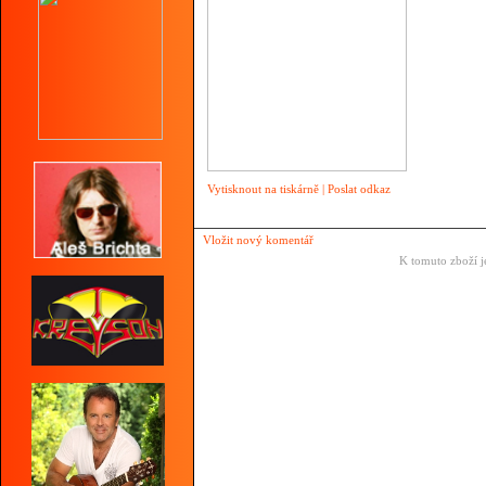
Vytisknout na tiskárně
|
Poslat odkaz
Vložit nový komentář
K tomuto zboží j