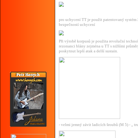
pro uchycení TT je použit patentovaný systém
bezpečností uchycení
Při výrobě korpusů je použita revoluční techn
rezonanci blány zejména u TT s nižšími průměr
poskytnut lepší atak a delší sustain.
- velmi jemný závit ladicích šroubů (M 5) - „ tr