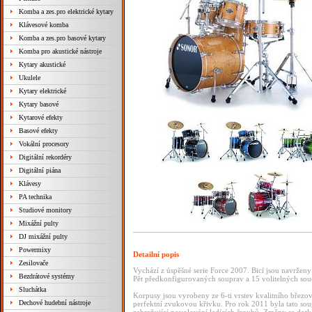
Komba a zes.pro elektrické kytary
Klávesové komba
Komba a zes.pro basové kytary
Komba pro akustické nástroje
Kytary akustické
Ukulele
Kytary elektrické
Kytary basové
Kytarové efekty
Basové efekty
Vokální procesory
Digitální rekordéry
Digitální piána
Klávesy
PA technika
Studiové monitory
Mixážní pulty
DJ mixážní pulty
Powermixy
Detailní popis
Zesilovače
Vychází z úspěšné serie Force 2007. Bicí jsou navrženy 
Bezdrátové systémy
Pět předkonfigurovaných souprav a 15 volitelných součá
Sluchátka
Korpusy jsou vyrobeny ze 6-ti vrstev kvalitního březo
Dechové hudební nástroje
perfektní zvukovou křivku. Pro rok 2011 byla tato s