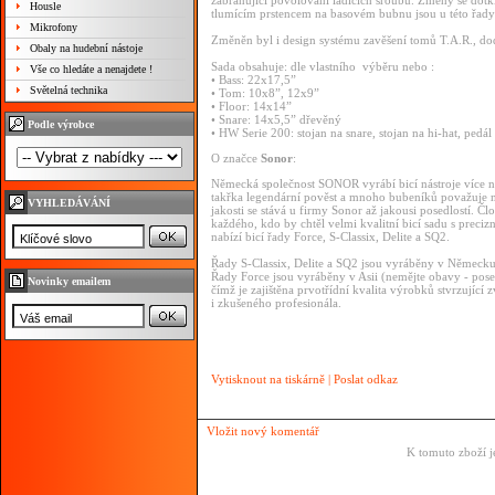
zabraňující povolování ladících šroubů. Změny se dotkl
Housle
tlumícím prstencem na basovém bubnu jsou u této řady
Mikrofony
Změněn byl i design systému zavěšení tomů T.A.R., do
Obaly na hudební nástoje
Sada obsahuje: dle vlastního výběru nebo :
Vše co hledáte a nenajdete !
• Bass: 22x17,5”
Světelná technika
• Tom: 10x8”, 12x9”
• Floor: 14x14”
• Snare: 14x5,5” dřevěný
Podle výrobce
• HW Serie 200: stojan na snare, stojan na hi-hat, ped
O značce
Sonor
:
Německá společnost SONOR vyrábí bicí nástroje více než 
takřka legendární pověst a mnoho bubeníků považuje nás
VYHLEDÁVÁNÍ
jakosti se stává u firmy Sonor až jakousi posedlostí. 
každého, kdo by chtěl velmi kvalitní bicí sadu s pre
nabízí bicí řady Force, S-Classix, Delite a SQ2.
Řady S-Classix, Delite a SQ2 jsou vyráběny v Německu
Řady Force jsou vyráběny v Asii (nemějte obavy - pose
Novinky emailem
čímž je zajištěna prvotřídní kvalita výrobků stvrzujíc
i zkušeného profesionála.
Vytisknout na tiskárně
|
Poslat odkaz
Vložit nový komentář
K tomuto zboží j