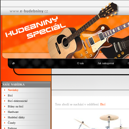
O nás
Jak nakupovat
NAŠE NABÍDKA
Novinky
Bicí
Bicí elektronické
Toto zboží se nachází v oddělení:
Bicí
Blány na bicí
Hardware
Hudební dárky
Činely
Perkuse