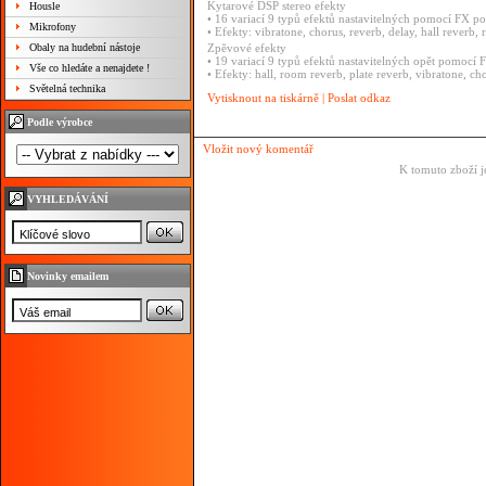
Kytarové DSP stereo efekty
Housle
• 16 variací 9 typů efektů nastavitelných pomocí FX p
Mikrofony
• Efekty: vibratone, chorus, reverb, delay, hall reverb,
Obaly na hudební nástoje
Zpěvové efekty
• 19 variací 9 typů efektů nastavitelných opět pomocí
Vše co hledáte a nenajdete !
• Efekty: hall, room reverb, plate reverb, vibratone, ch
Světelná technika
Vytisknout na tiskárně
|
Poslat odkaz
Podle výrobce
Vložit nový komentář
K tomuto zboží j
VYHLEDÁVÁNÍ
Novinky emailem