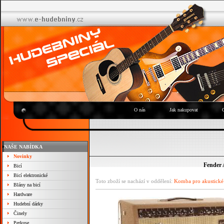
O nás
Jak nakupovat
NAŠE NABÍDKA
Novinky
Fender 
Bicí
Bicí elektronické
Toto zboží se nachází v oddělení:
Komba pro akustické
Blány na bicí
Hardware
Hudební dárky
Činely
Perkuse