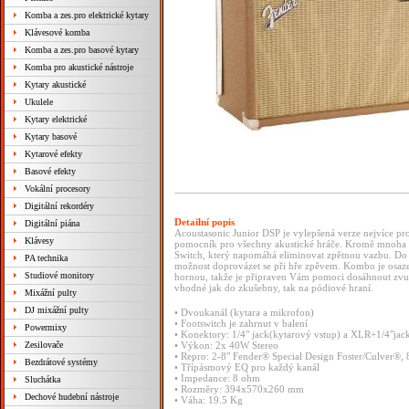
Komba a zes.pro elektrické kytary
Klávesové komba
Komba a zes.pro basové kytary
Komba pro akustické nástroje
Kytary akustické
Ukulele
Kytary elektrické
Kytary basové
Kytarové efekty
Basové efekty
Vokální procesory
Digitální rekordéry
Detailní popis
Digitální piána
Acoustasonic Junior DSP je vylepšená verze nejvíce p
Klávesy
pomocník pro všechny akustické hráče. Kromě mnoha ef
Switch, který napomáhá eliminovat zpětnou vazbu. Do k
PA technika
možnost doprovázet se při hře zpěvem. Kombo je osaz
Studiové monitory
hornou, takže je připraven Vám pomoci dosáhnout zvu
vhodné jak do zkušebny, tak na pódiové hraní.
Mixážní pulty
DJ mixážní pulty
• Dvoukanál (kytara a mikrofon)
• Footswitch je zahrnut v balení
Powermixy
• Konektory: 1/4" jack(kytarový vstup) a XLR+1/4"jac
Zesilovače
• Výkon: 2x 40W Stereo
• Repro: 2-8" Fender® Special Design Foster/Culver®, 
Bezdrátové systémy
• Třípásmový EQ pro každý kanál
• Impedance: 8 ohm
Sluchátka
• Rozměry: 394x570x260 mm
Dechové hudební nástroje
• Váha: 19.5 Kg