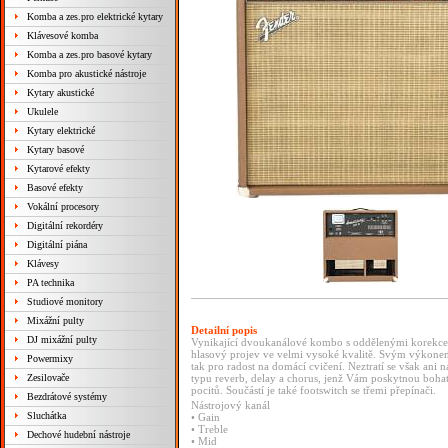
Komba a zes.pro elektrické kytary
Klávesové komba
Komba a zes.pro basové kytary
Komba pro akustické nástroje
Kytary akustické
Ukulele
Kytary elektrické
Kytary basové
Kytarové efekty
Basové efekty
Vokální procesory
Digitální rekordéry
Digitální piána
Klávesy
PA technika
Studiové monitory
Mixážní pulty
Detailní popis
DJ mixážní pulty
Vynikající dvoukanálové kombo s oddělenými korekcemi
hlasový projev ve velmi vysoké kvalitě. Svým výkone
Powermixy
tak pro radost na domácí cvičení. Neztratí se však an
Zesilovače
typu reverb, delay a chorus, jenž Vám poskytnou bohat
pocitů. Součástí je také footswitch se třemi přepínači.
Bezdrátové systémy
Nástrojový kanál
Sluchátka
• Gain
• Treble
Dechové hudební nástroje
• Mid