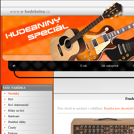
O nás
Jak nakupovat
NAŠE NABÍDKA
Novinky
Fende
Bicí
Bicí elektronické
Toto zboží se nachází v oddělení:
Komba pro akustické
Blány na bicí
Hardware
Hudební dárky
Činely
Perkuse