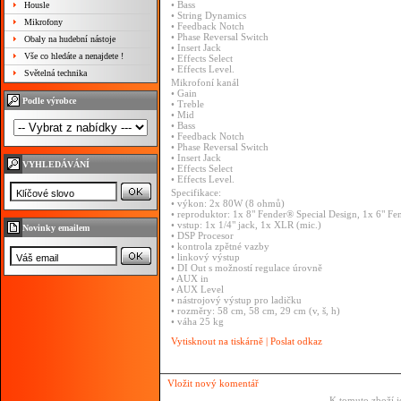
• Bass
Housle
• String Dynamics
Mikrofony
• Feedback Notch
• Phase Reversal Switch
Obaly na hudební nástoje
• Insert Jack
Vše co hledáte a nenajdete !
• Effects Select
• Effects Level.
Světelná technika
Mikrofoní kanál
• Gain
Podle výrobce
• Treble
• Mid
• Bass
• Feedback Notch
• Phase Reversal Switch
• Insert Jack
VYHLEDÁVÁNÍ
• Effects Select
• Effects Level.
Specifikace:
• výkon: 2x 80W (8 ohmů)
• reproduktor: 1x 8" Fender® Special Design, 1x 6" Fe
• vstup: 1x 1/4" jack, 1x XLR (mic.)
Novinky emailem
• DSP Procesor
• kontrola zpětné vazby
• linkový výstup
• DI Out s možností regulace úrovně
• AUX in
• AUX Level
• nástrojový výstup pro ladičku
• rozměry: 58 cm, 58 cm, 29 cm (v, š, h)
• váha 25 kg
Vytisknout na tiskárně
|
Poslat odkaz
Vložit nový komentář
K tomuto zboží j