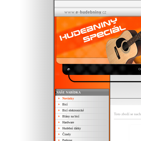
O
NAŠE NABÍDKA
Novinky
Bicí
Bicí elektronické
Toto zboží se nach
Blány na bicí
Hardware
Hudební dárky
Činely
Perkuse