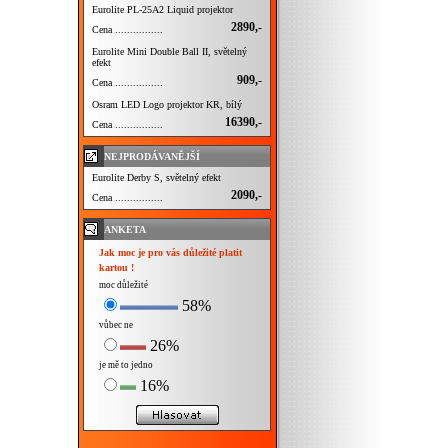
Eurolite PL-25A2 Liquid projektor
2890,-
Cena ................
Eurolite Mini Double Ball II, světelný
efekt
909,-
Cena ................
Osram LED Logo projektor KR, bílý
16390,-
Cena ................
NEJPRODÁVANĚJŠÍ
Eurolite Derby S, světelný efekt
2090,-
Cena ................
ANKETA
Jak moc je pro vás důležité platit
kartou !
moc důležité
58%
vůbec ne
26%
je mě to jedno
16%