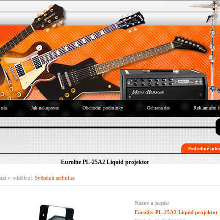
 nás
Jak nakupovat
Obchodní podmínky
Ochrana dat
Reklamační ř
Podrobné infor
Eurolite PL-25A2 Liquid projektor
ází v oddělení:
Světelná technika
Název a popis:
Eurolite PL-25A2 Liquid projektor