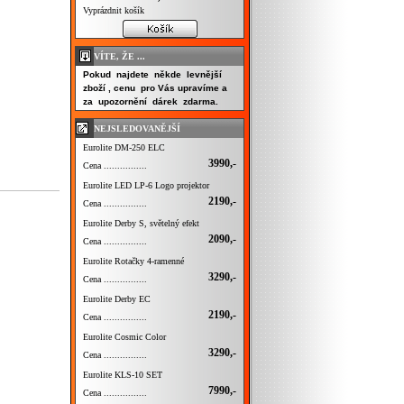
Vyprázdnit košík
VÍTE, ŽE ...
Pokud najdete někde levnější
zboží , cenu pro Vás upravíme a
za upozornění dárek zdarma.
NEJSLEDOVANĚJŠÍ
Eurolite DM-250 ELC
3990,-
Cena ................
Eurolite LED LP-6 Logo projektor
2190,-
Cena ................
Eurolite Derby S, světelný efekt
2090,-
Cena ................
Eurolite Rotačky 4-ramenné
3290,-
Cena ................
Eurolite Derby EC
2190,-
Cena ................
Eurolite Cosmic Color
3290,-
Cena ................
Eurolite KLS-10 SET
7990,-
Cena ................