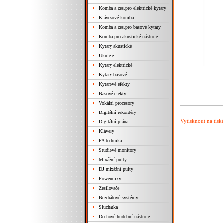
Komba a zes.pro elektrické kytary
Klávesové komba
Komba a zes.pro basové kytary
Komba pro akustické nástroje
Kytary akustické
Ukulele
Kytary elektrické
Kytary basové
Kytarové efekty
Basové efekty
Vokální procesory
Digitální rekordéry
Vytisknout na tisk
Digitální piána
Klávesy
PA technika
Studiové monitory
Mixážní pulty
DJ mixážní pulty
Powermixy
Zesilovače
Bezdrátové systémy
Sluchátka
Dechové hudební nástroje