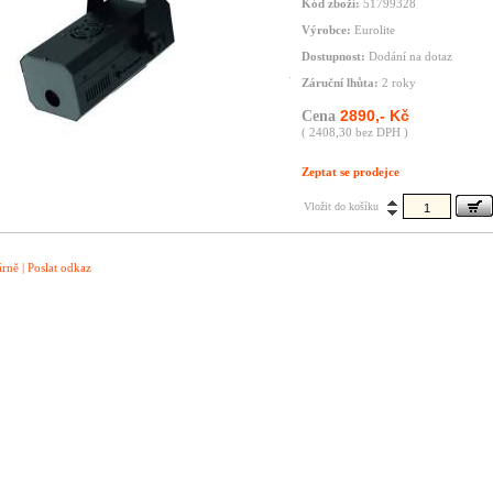
Kód zboží:
51799328
Výrobce:
Eurolite
Dostupnost:
Dodání na dotaz
Záruční lhůta:
2 roky
2890,- Kč
Cena
( 2408,30 bez DPH )
Zeptat se prodejce
Vložit do košíku
árně
|
Poslat odkaz