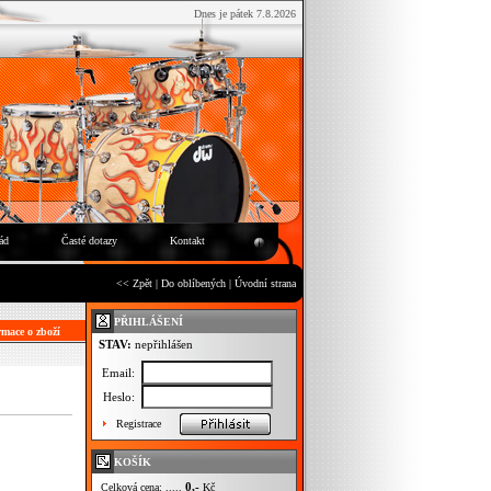
Dnes je pátek 7.8.2026
ád
Časté dotazy
Kontakt
<< Zpět
|
Do oblíbených
|
Úvodní strana
PŘIHLÁŠENÍ
mace o zboží
STAV:
nepřihlášen
Email:
Heslo:
Registrace
KOŠÍK
0,-
Celková cena: .....
Kč