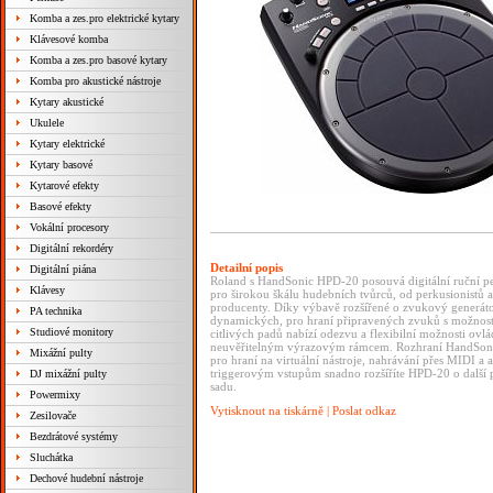
Komba a zes.pro elektrické kytary
Klávesové komba
Komba a zes.pro basové kytary
Komba pro akustické nástroje
Kytary akustické
Ukulele
Kytary elektrické
Kytary basové
Kytarové efekty
Basové efekty
Vokální procesory
Digitální rekordéry
Detailní popis
Digitální piána
Roland s HandSonic HPD-20 posouvá digitální ruční per
Klávesy
pro širokou škálu hudebních tvůrců, od perkusionistů a
producenty. Díky výbavě rozšířené o zvukový gener
PA technika
dynamických, pro hraní připravených zvuků s možností 
Studiové monitory
citlivých padů nabízí odezvu a flexibilní možnosti ovl
neuvěřitelným výrazovým rámcem. Rozhraní HandSonic 
Mixážní pulty
pro hraní na virtuální nástroje, nahrávání přes MIDI
triggerovým vstupům snadno rozšíříte HPD-20 o další p
DJ mixážní pulty
sadu.
Powermixy
Vytisknout na tiskárně
|
Poslat odkaz
Zesilovače
Bezdrátové systémy
Sluchátka
Dechové hudební nástroje