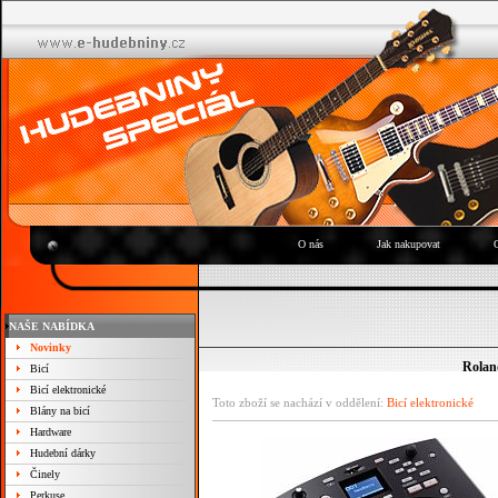
O nás
Jak nakupovat
NAŠE NABÍDKA
Novinky
Rolan
Bicí
Bicí elektronické
Toto zboží se nachází v oddělení:
Bicí elektronické
Blány na bicí
Hardware
Hudební dárky
Činely
Perkuse