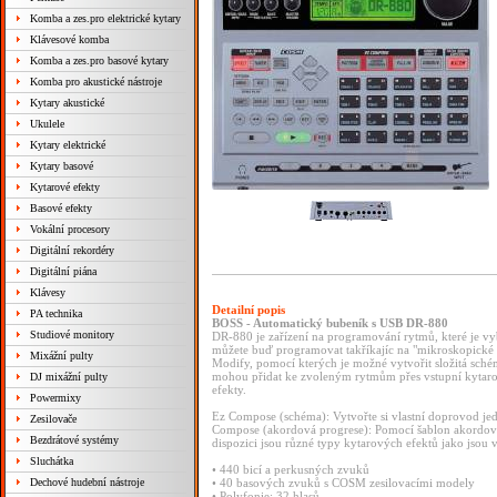
Komba a zes.pro elektrické kytary
Klávesové komba
Komba a zes.pro basové kytary
Komba pro akustické nástroje
Kytary akustické
Ukulele
Kytary elektrické
Kytary basové
Kytarové efekty
Basové efekty
Vokální procesory
Digitální rekordéry
Digitální piána
Klávesy
Detailní popis
PA technika
BOSS - Automatický bubeník s USB DR-880
Studiové monitory
DR-880 je zařízení na programování rytmů, které je vy
můžete buď programovat takříkajíc na "mikroskopické
Mixážní pulty
Modify, pomocí kterých je možné vytvořit složitá schém
mohou přidat ke zvoleným rytmům přes vstupní kytar
DJ mixážní pulty
efekty.
Powermixy
Ez Compose (schéma): Vytvořte si vlastní doprovod j
Zesilovače
Compose (akordová progrese): Pomocí šablon akordového
Bezdrátové systémy
dispozici jsou různé typy kytarových efektů jako jsou
Sluchátka
• 440 bicí a perkusných zvuků
Dechové hudební nástroje
• 40 basových zvuků s COSM zesilovacími modely
• Polyfonie: 32 hlasů