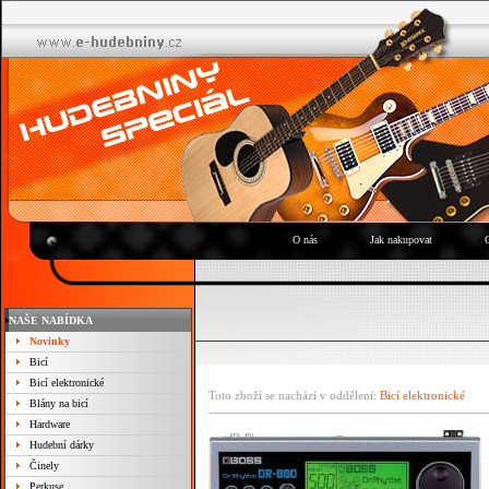
O nás
Jak nakupovat
NAŠE NABÍDKA
Novinky
Bicí
Bicí elektronické
Toto zboží se nachází v oddělení:
Bicí elektronické
Blány na bicí
Hardware
Hudební dárky
Činely
Perkuse