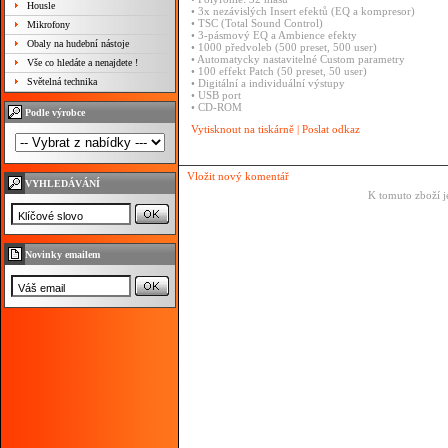
Housle
• 3x nezávislých Insert efektů (EQ a kompresor)
• TSC (Total Sound Control)
Mikrofony
• 3-pásmový EQ a Ambience efekty
Obaly na hudební nástoje
• 1000 předvoleb (500 preset, 500 user)
• Automatycky nastavitelné Custom parametry
Vše co hledáte a nenajdete !
• 100 effekt Patch (50 preset, 50 user)
Světelná technika
• Digitální a individuální výstupy
• USB port
• CD-ROM
Podle výrobce
Vytisknout na tiskárně
|
Poslat odkaz
Vložit nový komentář
VYHLEDÁVÁNÍ
K tomuto zboží j
Novinky emailem