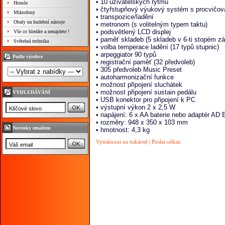
• 10 uživatelských rytmů
Housle
• čtyřstupňový výukový systém s procvičov
Mikrofony
• transpozice/ladění
Obaly na hudební nástoje
• metronom (s volitelným typem taktu)
• podsvětlený LCD displej
Vše co hledáte a nenajdete !
• paměť skladeb (5 skladeb v 6-ti stopém 
Světelná technika
• volba temperace ladění (17 typů stupnic)
• arpeggiator 90 typů
Podle výrobce
• registrační paměť (32 předvoleb)
• 305 předvoleb Music Preset
• autoharmonizační funkce
• možnost připojení sluchátek
• možnost připojení sustain pedálu
VYHLEDÁVÁNÍ
• USB konektor pro připojení k PC
• výstupní výkon 2 x 2,5 W
• napájení: 6 x AA baterie nebo adaptér AD 
• rozměry: 948 x 350 x
103 mm
Novinky emailem
• hmotnost:
4,3 kg
Vytisknout na tiskárně
|
Poslat odkaz