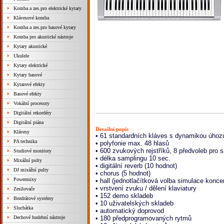
Komba a zes.pro elektrické kytary
Klávesové komba
Komba a zes.pro basové kytary
Komba pro akustické nástroje
Kytary akustické
Ukulele
Kytary elektrické
Kytary basové
Kytarové efekty
Basové efekty
Vokální procesory
Digitální rekordéry
Digitální piána
Detailní popis
Klávesy
• 61 standardních kláves s dynamikou úhozu 
PA technika
• polyfonie max. 48 hlasů
• 600 zvukových rejstříků, 8 předvoleb pro
Studiové monitory
• délka samplingu 10 sec.
Mixážní pulty
• digitální reverb (10 hodnot)
DJ mixážní pulty
• chorus (5 hodnot)
Powermixy
• hall (jednotlačítková volba simulace konce
• vrstvení zvuku / dělení klaviatury
Zesilovače
• 152 demo skladeb
Bezdrátové systémy
• 10 uživatelských skladeb
Sluchátka
• automatický doprovod
Dechové hudební nástroje
• 180 předprogramovaných rytmů