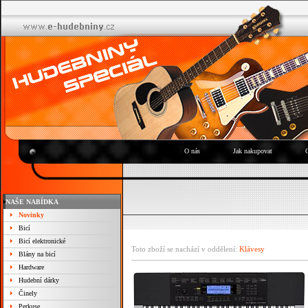
O nás
Jak nakupovat
NAŠE NABÍDKA
Novinky
Bicí
Bicí elektronické
Toto zboží se nachází v oddělení:
Klávesy
Blány na bicí
Hardware
Hudební dárky
Činely
Perkuse