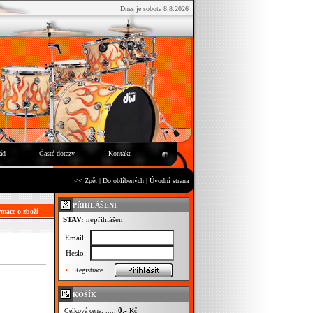
Dnes je sobota 8.8.2026
ád
Časté dotazy
Kontakt
<< Zpět
|
Do oblíbených
|
Úvodní strana
PŘIHLÁŠENÍ
mace o zboží
STAV:
nepřihlášen
Email:
Heslo:
Registrace
KOŠÍK
0,-
Celková cena: .....
Kč