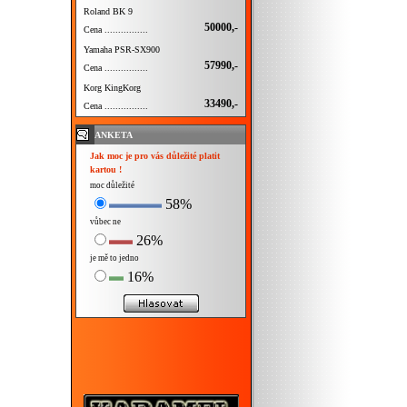
Roland BK 9
50000,-
Cena ................
Yamaha PSR-SX900
57990,-
Cena ................
Korg KingKorg
33490,-
Cena ................
ANKETA
Jak moc je pro vás důležité platit
kartou !
moc důležité
58%
vůbec ne
26%
je mě to jedno
16%