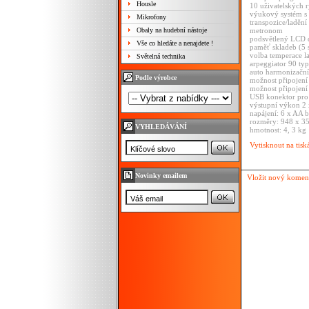
Housle
10 uživatelských 
výukový systém s
Mikrofony
transpozice/ladění
Obaly na hudební nástoje
metronom
podsvětlený LCD d
Vše co hledáte a nenajdete !
paměť skladeb (5 
volba temperace la
Světelná technika
arpeggiator 90 ty
auto harmonizační
Podle výrobce
možnost připojení
možnost připojení 
USB konektor pro 
výstupní výkon 2 
napájení: 6 x AA 
rozměry: 948 x 3
VYHLEDÁVÁNÍ
hmotnost: 4, 3 kg
Vytisknout na tisk
Novinky emailem
Vložit nový komen