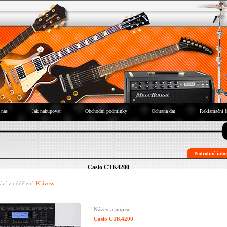
 nás
Jak nakupovat
Obchodní podmínky
Ochrana dat
Reklamační ř
Podrobné infor
Casio CTK4200
ází v oddělení:
Klávesy
Název a popis:
Casio CTK4200