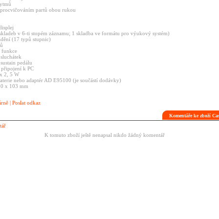
rytmů
 procvičováním partů obou rukou
isplej
skladeb v 6-ti stopém záznamu; 1 skladba ve formátu pro výukový systém)
dění (17 typů stupnic)
pů
 funkce
 sluchátek
sustain pedálu
připojení k PC
x 2, 5 W
baterie nebo adaptér AD E95100 (je součástí dodávky)
50 x 103 mm
árně
|
Poslat odkaz
Komentáře ke zboží C
tář
K tomuto zboží ještě nenapsal nikdo žádný komentář