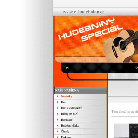
O
NAŠE NABÍDKA
Novinky
Bicí
Bicí elektronické
Toto zboží se nach
Blány na bicí
Hardware
Hudební dárky
Činely
Perkuse