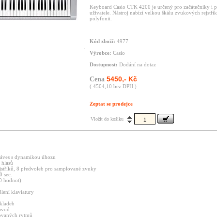
Keyboard Casio CTK 4200 je určený pro začátečníky i p
uživatele. Nástroj nabízí velkou škálu zvukových rejstřík
polyfonii.
Kód zboží:
4977
Výrobce:
Casio
Dostupnost:
Dodání na dotaz
5450,- Kč
Cena
( 4504,10 bez DPH )
Zeptat se prodejce
Vložit do košíku
láves s dynamikou úhozu
 hlasů
stříků, 8 předvoleb pro samplované zvuky
0 sec.
10 hodnot)
ělení klaviatury
skladeb
ovod
ovaných rytmů