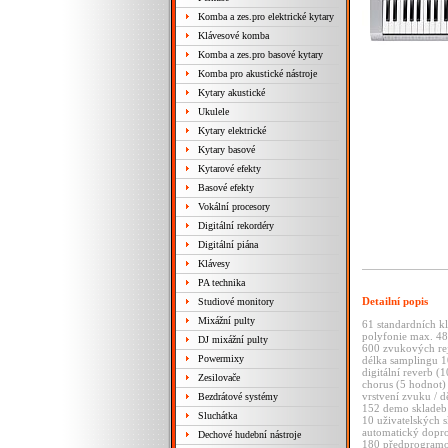
Komba a zes.pro elektrické kytary
Klávesové komba
Komba a zes.pro basové kytary
Komba pro akustické nástroje
Kytary akustické
Ukulele
Kytary elektrické
Kytary basové
Kytarové efekty
Basové efekty
Vokální procesory
Digitální rekordéry
Digitální piána
Klávesy
PA technika
Detailní popis
Studiové monitory
Mixážní pulty
61 standardních k
polyfonie max. 48
DJ mixážní pulty
600 zvukových rej
Powermixy
délka samplingu 1
digitální reverb (
Zesilovače
chorus (5 hodnot)
vrstvení zvuku / d
Bezdrátové systémy
152 demo skladeb
Sluchátka
10 uživatelských 
automatický dopr
Dechové hudební nástroje
180 předprogram