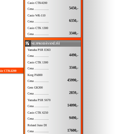
Casio CTK4200
5450,-
Cena ................
Casio WK-110
6350,-
Cena ................
Casio CTK 1300
3340,-
Cena ................
NEJPRODÁVANĚJŠÍ
Yamaha PSR E363
4490,-
Cena ................
Casio CTK 1300
3340,-
Cena ................
asio CTK4200
Korg PA800
45990,-
Cena ................
Gem GK300
2859,-
Cena ................
Yamaha PSR S670
14090,-
Cena ................
Casio CTK 6250
9490,-
Cena ................
Roland Juno DI
17600,-
Cena ................