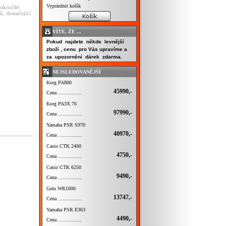
Vyprázdnit košík
okročilé
ů, dostačující
VÍTE, ŽE ...
Pokud najdete někde levnější
zboží , cenu pro Vás upravíme a
za upozornění dárek zdarma.
NEJSLEDOVANĚJŠÍ
Korg PA800
45990,-
Cena ................
Korg PA3X 76
97990,-
Cena ................
Yamaha PSR S970
40970,-
Cena ................
Casio CTK 2400
4750,-
Cena ................
Casio CTK 6250
9490,-
Cena ................
Gem WK1000
13747,-
Cena ................
Yamaha PSR E363
4490,-
Cena ................