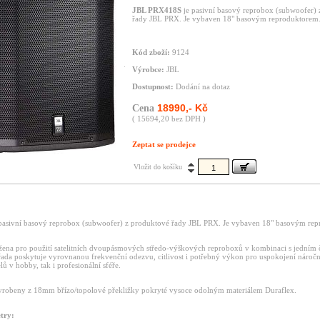
JBL PRX418S
je pasivní basový reprobox (subwoofer)
řady JBL PRX. Je vybaven 18" basovým reproduktorem
Kód zboží:
9124
Výrobce:
JBL
Dostupnost:
Dodání na dotaz
18990,- Kč
Cena
( 15694,20 bez DPH )
Zeptat se prodejce
Vložit do košíku
pasivní basový reprobox (subwoofer) z produktové řady JBL PRX. Je vybaven 18" basovým re
žena pro použití satelitních dvoupásmových středo-výškových reproboxů v kombinaci s jedním
řada poskytuje vyrovnanou frekvenční odezvu, citlivost i potřebný výkon pro uspokojení nároč
ů v hobby, tak i profesionální sféře.
yrobeny z 18mm břízo/topolové překližky pokryté vysoce odolným materiálem Duraflex.
try: