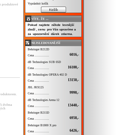
Vyprázdnit košík
 z produktové
.
VÍTE, ŽE ...
Pokud najdete někde levnější
zboží , cenu pro Vás upravíme a
za upozornění dárek zdarma.
NEJSLEDOVANĚJŠÍ
Behringer B212D
6016,-
Cena ................
dB Technologies SUB 05D
16100,-
Cena ................
dB Technologies OPERA 402 D
13150,-
Cena ................
JBL JRX125
9990,-
Cena ................
produktorem.
dB Technologies Arena 12
 či dvěma
13440,-
Cena ................
ných
Behringer B215D
6958,-
Cena ................
Behringer B1800 X pro
6426,-
Cena ................