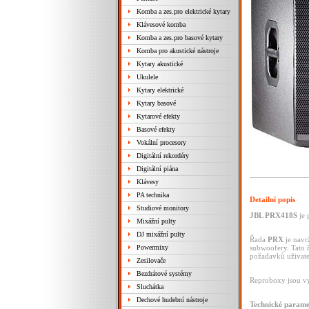
Komba a zes.pro elektrické kytary
Klávesové komba
Komba a zes.pro basové kytary
Komba pro akustické nástroje
Kytary akustické
Ukulele
Kytary elektrické
Kytary basové
Kytarové efekty
Basové efekty
Vokální procesory
Digitální rekordéry
Digitální piána
Klávesy
PA technika
Detailní popis
Studiové monitory
JBL PRX418S
je 
Mixážní pulty
DJ mixážní pulty
Řada
PRX
je navr
Powermixy
subwoofery. Tato 
požadavků uživatel
Zesilovače
Bezdrátové systémy
Reproboxy jsou v
Sluchátka
Dechové hudební nástroje
Technické parame