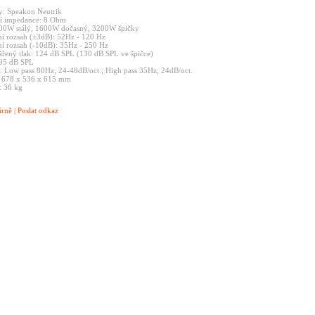
y: Speakon Neutrik
í impedance: 8 Ohm
00W stálý, 1600W dočasný, 3200W špičky
í rozsah (±3dB): 52Hz - 120 Hz
í rozsah (-10dB): 35Hz - 250 Hz
řený tlak: 124 dB SPL (130 dB SPL ve špičce)
: 95 dB SPL
: Low pass 80Hz, 24-48dB/oct.; High pass 35Hz, 24dB/oct.
 678 x 536 x 615 mm
: 36 kg
árně
|
Poslat odkaz