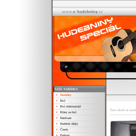
O
NAŠE NABÍDKA
Novinky
Bicí
Bicí elektronické
Toto zboží se nach
Blány na bicí
Hardware
Hudební dárky
Činely
Perkuse