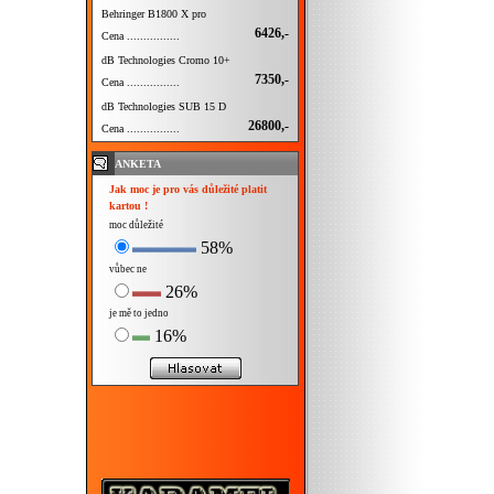
Behringer B1800 X pro
6426,-
Cena ................
dB Technologies Cromo 10+
7350,-
Cena ................
dB Technologies SUB 15 D
26800,-
Cena ................
ANKETA
Jak moc je pro vás důležité platit
kartou !
moc důležité
58%
vůbec ne
26%
je mě to jedno
16%