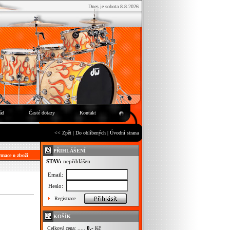
Dnes je sobota 8.8.2026
ád
Časté dotazy
Kontakt
<< Zpět
|
Do oblíbených
|
Úvodní strana
PŘIHLÁŠENÍ
mace o zboží
STAV:
nepřihlášen
Email:
Heslo:
Registrace
KOŠÍK
0,-
Celková cena: .....
Kč