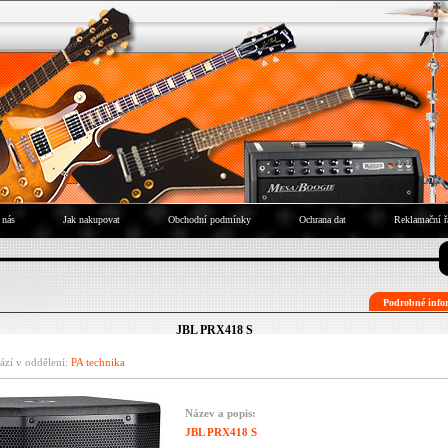
 nás
Jak nakupovat
Obchodní podmínky
Ochrana dat
Reklamační ř
Podrobné infor
JBL PRX418 S
ází v oddělení:
PA technika
Název a popis:
JBL PRX418 S