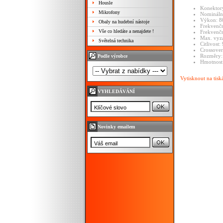
Housle
Konektor
Mikrofony
Nomináln
Výkon: 8
Obaly na hudební nástoje
Frekvenčn
Vše co hledáte a nenajdete !
Frekvenčn
Max. vyzá
Světelná technika
Citlivost
Crossover
Rozměry:
Podle výrobce
Hmotnost
Vytisknout na tisk
VYHLEDÁVÁNÍ
Novinky emailem