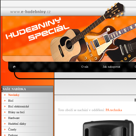
O nás
Jak nakupovat
NAŠE NABÍDKA
Novinky
Bicí
Bicí elektronické
Toto zboží se nachází v oddělení:
PA technika
Blány na bicí
Hardware
Hudební dárky
Činely
Perkuse