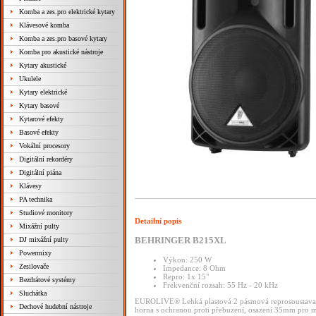
Komba a zes.pro elektrické kytary
Klávesové komba
Komba a zes.pro basové kytary
Komba pro akustické nástroje
Kytary akustické
Ukulele
Kytary elektrické
Kytary basové
Kytarové efekty
Basové efekty
Vokální procesory
Digitální rekordéry
Digitální piána
Klávesy
PA technika
Studiové monitory
Detailní popis
Mixážní pulty
BEHRINGER B215XL
DJ mixážní pulty
Powermixy
Výkon: 250 W
Zesilovače
Impedance: 8 Ohm
Repro: 1x 15"
Bezdrátové systémy
Frekvenční rozsah: 55 Hz - 20 kHz
Sluchátka
EUROLIVE® Lehká plastová 2 pásmová reprosoustava (
Dechové hudební nástroje
horna s ochranou proti přebuzení, osazení 35mm pro mo