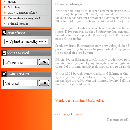
Housle
O značce
Behringer
:
Mikrofony
Behringer Holdings Ltd. je jezna z nejznámějších a nejv
Obaly na hudební nástoje
nástrojových aparatur či efektů, ale i hudebních nást
jde ale již o nadnárodní korporaci s hlavním sídlem v 
Vše co hledáte a nenajdete !
2007 byl Behringer prohlášen za 14. největšího výrobce
Světelná technika
Uli Behringer byl velkým fanouškem hudební techniky j
letech. Když studoval zvukové inženýrství na univerzit
Podle výrobce
nemohl dovolit koupit od běžných výrobců. Poptávka b
nesoucí jeho jméno.
Produkty firmy Behringer se staly brzy velmi oblíbené,
po založení firmy byla výroba přesunuta do Číny, při
lépe poznal čínskou kulturu.
VYHLEDÁVÁNÍ
Během 90. let Behringer zvětšoval své produktové por
hudební nástroje, jako kytary, baskytary nebo digitální 
celou dobu, a samozřejmě až dodnes, se mu podařilo dr
V roce 2002 bylo dokončeno takzvané Behringer City 
Novinky emailem
vyráběny všechny výrobky této firmy. Díky tomu, že ka
možné lépe provádět výstupní kontrolu kvality. I díky
mnoha různých oblastech.
Vytisknout na tiskárně
|
Poslat odkaz
Vložit nový komentář
K tomuto zboží j