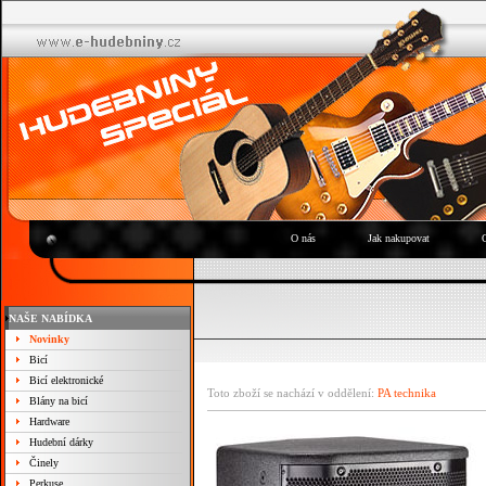
O nás
Jak nakupovat
NAŠE NABÍDKA
Novinky
Bicí
Bicí elektronické
Toto zboží se nachází v oddělení:
PA technika
Blány na bicí
Hardware
Hudební dárky
Činely
Perkuse