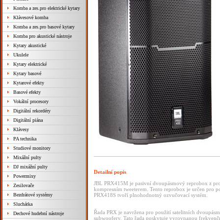
Komba a zes.pro elektrické kytary
Klávesové komba
Komba a zes.pro basové kytary
Komba pro akustické nástroje
Kytary akustické
Ukulele
Kytary elektrické
Kytary basové
Kytarové efekty
Basové efekty
Vokální procesory
Digitální rekordéry
Digitální piána
Klávesy
PA technika
Studiové monitory
Mixážní pulty
DJ mixážní pulty
Detailní popis
Powermixy
JBL PRX415M je pasivní dvoupásmový reprobox z pr
Zesilovače
kompresním tweeterem. Tento reprobox je určen pro po
Bezdrátové systémy
PRX418S tvoří plnohodnotný ozvučovací systém.
Sluchátka
Řada PRX je navržena pro použití satelitních dvoupá
Dechové hudební nástroje
subwoofery. Tato řada poskytuje vyrovnanou frekvenčn