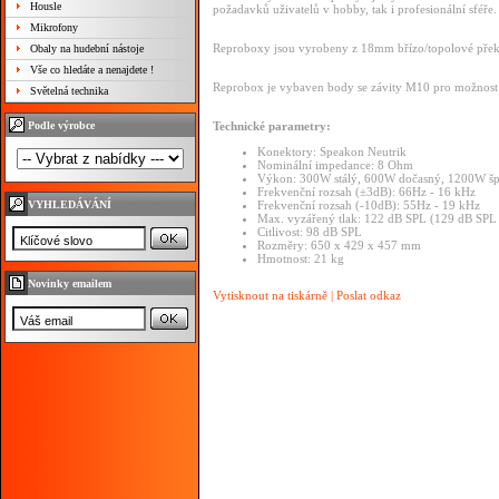
Housle
požadavků uživatelů v hobby, tak i profesionální sféře.
Mikrofony
Reproboxy jsou vyrobeny z 18mm břízo/topolové přek
Obaly na hudební nástoje
Vše co hledáte a nenajdete !
Reprobox je vybaven body se závity M10 pro možnost 
Světelná technika
Podle výrobce
Technické parametry:
Konektory: Speakon Neutrik
Nominální impedance: 8 Ohm
Výkon: 300W stálý, 600W dočasný, 1200W šp
Frekvenční rozsah (±3dB): 66Hz - 16 kHz
VYHLEDÁVÁNÍ
Frekvenční rozsah (-10dB): 55Hz - 19 kHz
Max. vyzářený tlak: 122 dB SPL (129 dB SPL 
Citlivost: 98 dB SPL
Rozměry: 650 x 429 x 457 mm
Hmotnost: 21 kg
Novinky emailem
Vytisknout na tiskárně
|
Poslat odkaz