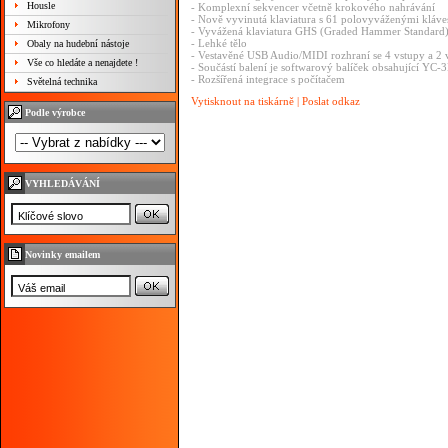
Housle
- Komplexní sekvencer včetně krokového nahrávání
- Nově vyvinutá klaviatura s 61 polovyváženými klá
Mikrofony
- Vyvážená klaviatura GHS (Graded Hammer Standard
- Lehké tělo
Obaly na hudební nástoje
- Vestavěné USB Audio/MIDI rozhraní se 4 vstupy a 2 
Vše co hledáte a nenajdete !
- Součástí balení je softwarový balíček obsahující YC
- Rozšířená integrace s počítačem
Světelná technika
Vytisknout na tiskárně
|
Poslat odkaz
Podle výrobce
VYHLEDÁVÁNÍ
Novinky emailem