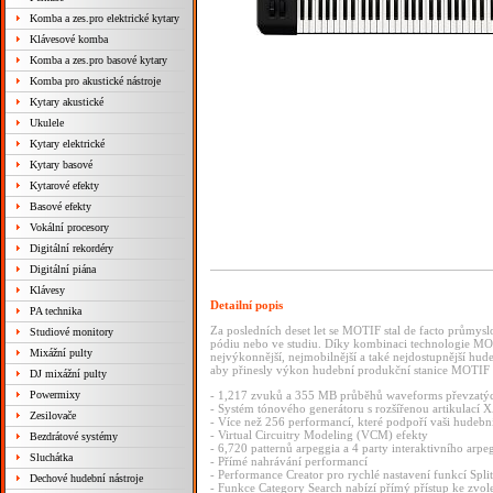
Komba a zes.pro elektrické kytary
Klávesové komba
Komba a zes.pro basové kytary
Komba pro akustické nástroje
Kytary akustické
Ukulele
Kytary elektrické
Kytary basové
Kytarové efekty
Basové efekty
Vokální procesory
Digitální rekordéry
Digitální piána
Klávesy
Detailní popis
PA technika
Za posledních deset let se MOTIF stal de facto průmys
Studiové monitory
pódiu nebo ve studiu. Díky kombinaci technologie MO
Mixážní pulty
nejvýkonnější, nejmobilnější a také nejdostupnější hud
aby přinesly výkon hudební produkční stanice MOTIF z
DJ mixážní pulty
Powermixy
- 1,217 zvuků a 355 MB průběhů waveforms převzat
- Systém tónového generátoru s rozšířenou artikulací 
Zesilovače
- Více než 256 performancí, které podpoří vaši hudební
- Virtual Circuitry Modeling (VCM) efekty
Bezdrátové systémy
- 6,720 patternů arpeggia a 4 party interaktivního arpe
Sluchátka
- Přímé nahrávání performancí
- Performance Creator pro rychlé nastavení funkcí Split
Dechové hudební nástroje
- Funkce Category Search nabízí přímý přístup ke zv