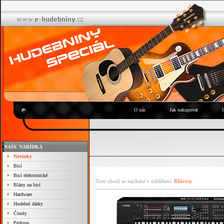
O nás
Jak nakupovat
NAŠE NABÍDKA
Novinky
Bicí
Bicí elektronické
Toto zboží se nachází v oddělení:
Klávesy
Blány na bicí
Hardware
Hudební dárky
Činely
Perkuse