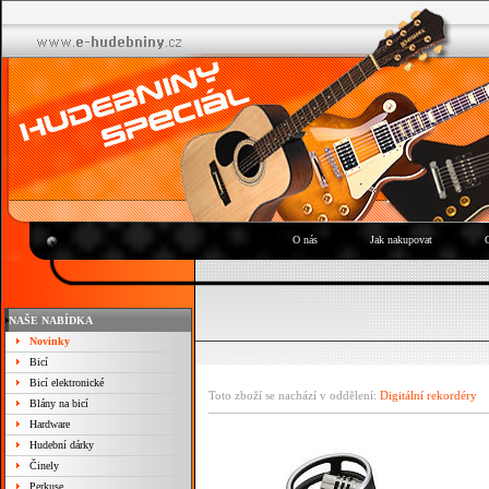
O nás
Jak nakupovat
NAŠE NABÍDKA
Novinky
Bicí
Bicí elektronické
Toto zboží se nachází v oddělení:
Digitální rekordéry
Blány na bicí
Hardware
Hudební dárky
Činely
Perkuse