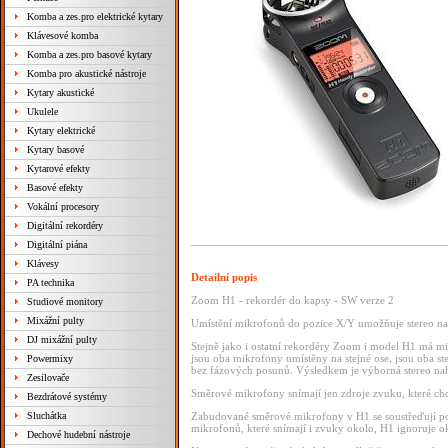
Komba a zes.pro elektrické kytary
Klávesové komba
Komba a zes.pro basové kytary
Komba pro akustické nástroje
Kytary akustické
Ukulele
Kytary elektrické
Kytary basové
Kytarové efekty
Basové efekty
Vokální procesory
Digitální rekordéry
Digitální piána
Klávesy
Detailní popis
PA technika
Zoom H1 - rekordér do kapsy - SW verze 2
Studiové monitory
Mixážní pulty
Umístění mikrofonů do pozice X/Y umožňuje stereo na
DJ mixážní pulty
Stejně jako i ostatní rekordéry Zoom i model H1 má m
jsou oba mikrofony umístěny na stejné ose, jsou oba st
Powermixy
bez fázových posunů. Výsledkem je výborná stereo nah
Zesilovače
Směrové mikrofony snímají jen zdroje zvuku, které chce
Bezdrátové systémy
Sluchátka
Zabudované směrové mikrofony v H1 se soustřeďují po
mikrofonů, které snímají i zvuky okolo, H1 ignoruje o
Dechové hudební nástroje