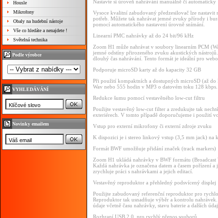
Nastavte si úroveň nahrávání manuálně či automaticky
Housle
Mikrofony
Vysoce kvalitní zabudovaný předzesilovač lze nastavit
potřeb. Můžete tak nahrávat jemné zvuky přírody i bur
Obaly na hudební nástoje
pomocí automatického nastavení úrovně snímání.
Vše co hledáte a nenajdete !
Linearní PMC nahrávky až do 24 bit/96 kHz
Světelná technika
Zoom H1 může nahrávat v soubory linearním PCM (Wav) 
jemné odstíny přirozeného zvuku akustických nástro
Podle výrobce
dlouhý čas nahrávání. Tento formát je ideální pro webo
Podporuje microSD karty až do kapacity 32 GB
Při použití kompaktních a dostupných microSD (až do 
Wav nebo 555 hodin v MP3 o datovém toku 128 kbps.
VYHLEDÁVÁNÍ
Redukce šumu pomocí vestavěného low-cut filtru
Použijte vestavěný low-cut filter a zredukujte tak nec
exteriérech. V tomto případě doporučujeme i použití vo
Novinky emailem
Vstup pro externí mikrofony či externí zdroje zvuku
K dispozici je i stereo linkový vstup (3,5 mm jack) na k
Formát BWF umožňuje přidání značek (track markers)
Zoom H1 ukládá nahrávky v BWF formátu (Broadcast Wave
Každá nahrávka je označena datem a časem pořízení a j
zrychluje práci s nahrávkami a jejich editací.
Vestavěný reproduktor a přehledný podsvícený displej
Použijte zabudovaný referenční reproduktor pro rychlo
Reproduktor tak usnadňuje výběr a kontrolu nahrávek. 
údaje včetně času nahrávky, stavu baterie a dalších údaj
Rozhraní USB 2.0. pro rychlý přenos souborů