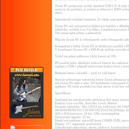
Zoom H1 podporuje rychlý standard USB 2.0. Je tedy 
soubory do počítače, je možné je editovat v DAW softwa
sítích.
Jednoduché ovládání znamená, že nikdy nepropásnete 
Zoom H1 má vyhrazené ovládání pro každou z důležitýc
nahrávky, ovládat Low-Cut filter, a implementovanou f
Vše nastavujete přímo a jednoduše.
Připojte Zoom H1 k videokameře nebo fotoaparátu jak
Kompaktní a lehký Zoom H1 je ideální pro použití s DS
V kombinaci Zoomu H1 a DSLR tak můžete vytvořit vide
Výdrž na jednu tužkovou (AA) baterii až 10h
Při použití jedny alkalické tužkové baterie lze nahráva
napájet z USB v případě aktivované funkce čtení z kart
Brilantní stereo rekordér – nyní ve vaší kapse
Nyní je technologie nahrávání firmy Zoom přístupná o
mít Zoom H1 stále u sebe. Od hudebních vystoupení či 
aplikace. H1 bude produkovat čistý stereo zvuk bez ve
Specifikace:
Současně lze nahrávat nebo přehrávat dvě stopy (stereo
Funkce: Low-cut filtr, Auto Rec Level, Marker
Formáty nahrávky: Wav (16/24 bit, frekvence 44.1/44
48/56/64/80/96/112/128/160/192/224/256/320kbps, f
A/D a D/A konverze: 24 bit, 128x oversampling
Zpracování signálu: 32 bit
Paměťové médium: microSD karta (16MB-2GB), micr
Displej: 127 segmentů, podsvícený
Zabudované mikrofony: stereo, směrové, kondenzátor