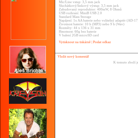
Mic/Line vstup: 3,5 mm jack
Sluchátkový/linkový výstup: 3,5 mm jack
Zabudovaný reproduktor: 400mW, 8 Ohmů
USB rozhraní: MiniB USB 2.0
Standard Mass Storage
Napájení: 1x AA baterie nebo volitelný adaptér (AD-17
Životnost baterie: 10 h (MP3) nebo 9 h (Wav)
Rozměry: 44 x 136 x 31 mm
Hmotnost: 60g bez baterie
V balení 2GB microSD card
Vytisknout na tiskárně
|
Poslat odkaz
Vložit nový komentář
K tomuto zboží j