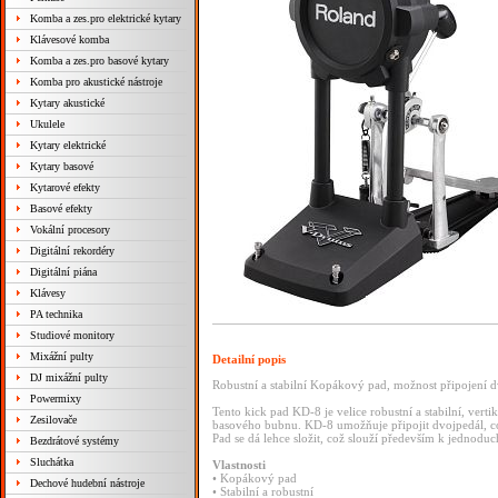
Komba a zes.pro elektrické kytary
Klávesové komba
Komba a zes.pro basové kytary
Komba pro akustické nástroje
Kytary akustické
Ukulele
Kytary elektrické
Kytary basové
Kytarové efekty
Basové efekty
Vokální procesory
Digitální rekordéry
Digitální piána
Klávesy
PA technika
Studiové monitory
Mixážní pulty
Detailní popis
DJ mixážní pulty
Robustní a stabilní Kopákový pad, možnost připojení d
Powermixy
Tento kick pad KD-8 je velice robustní a stabilní, verti
Zesilovače
basového bubnu. KD-8 umožňuje připojit dvojpedál, což
Pad se dá lehce složit, což slouží především k jednodu
Bezdrátové systémy
Sluchátka
Vlastnosti
• Kopákový pad
Dechové hudební nástroje
• Stabilní a robustní