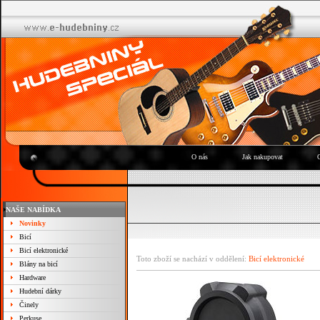
O nás
Jak nakupovat
NAŠE NABÍDKA
Novinky
Bicí
Bicí elektronické
Toto zboží se nachází v oddělení:
Bicí elektronické
Blány na bicí
Hardware
Hudební dárky
Činely
Perkuse