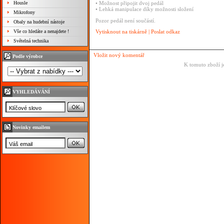
Housle
• Možnost připojit dvoj pedál
• Lehká manipulace díky možnosti složení
Mikrofony
Pozor pedál není součástí.
Obaly na hudební nástoje
Vše co hledáte a nenajdete !
Vytisknout na tiskárně
|
Poslat odkaz
Světelná technika
Vložit nový komentář
Podle výrobce
K tomuto zboží j
VYHLEDÁVÁNÍ
Novinky emailem