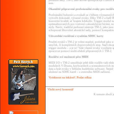
pedálům sady. TM-2 také skvěle spolupracuje s řadou a
tom.
Okamžitě připravené profesionální zvuky pro rozšířen
Profesinální bubeníci a zvukaři se i během významných
vytvořit dokonalé, výrazné zvuky. Díky TM-2 a řadě RT
koncertní kvalitě, ať hrajete kdekoliv. Trigger modul 
optimalizovaných pro vrstvení s akustickými bicími,
styly. Navíc, tradiční perkusní nástroje TM-2, jako jso
schopností libovolné akustické sady, pomocí kompaktní
Uživatelské rozšíření s využitím SDHC karty
Použití zvuků s TM-2 je velmi snadné, podobně jako u
smyček, či kompletních doprovodných stop. Stačí zkop
trigger modulu – a je to! Vaše vlastní zvuky využijete s
zpracovat pomocí multi-efektů připravených v TM-2.
Rozšiřte své možnosti přes MIDI
MIDI I/O v TM-2 umožňuje ještě dále rozšířit vaši elek
modulech V-Drums, keyboardech a syntezátorových mod
data a hrát zvuky v běžném hudebním software. Stejně
uložené na SDHC kartě – z externího MIDI zařízení.
Vytisknout na tiskárně
|
Poslat odkaz
Vložit nový komentář
K tomuto zboží j