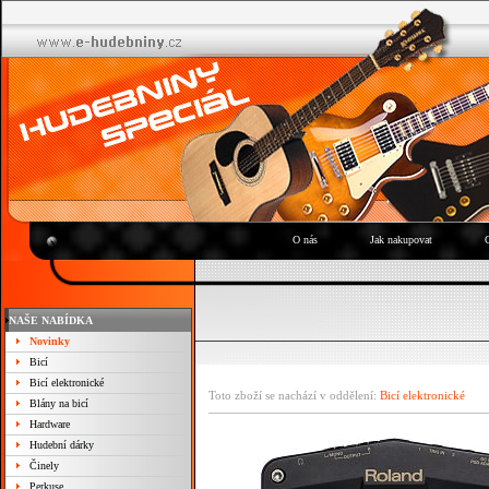
O nás
Jak nakupovat
NAŠE NABÍDKA
Novinky
Bicí
Bicí elektronické
Toto zboží se nachází v oddělení:
Bicí elektronické
Blány na bicí
Hardware
Hudební dárky
Činely
Perkuse