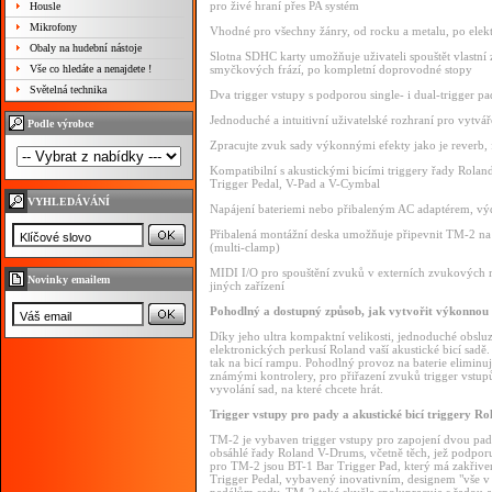
pro živé hraní přes PA systém
Housle
Mikrofony
Vhodné pro všechny žánry, od rocku a metalu, po ele
Obaly na hudební nástoje
Slotna SDHC karty umožňuje uživateli spouštět vlast
Vše co hledáte a nenajdete !
smyčkových frází, po kompletní doprovodné stopy
Světelná technika
Dva trigger vstupy s podporou single- i dual-trigger p
Jednoduché a intuitivní uživatelské rozhraní pro vytvář
Podle výrobce
Zpracujte zvuk sady výkonnými efekty jako je reverb, f
Kompatibilní s akustickými bicími triggery řady Rola
Trigger Pedal, V-Pad a V-Cymbal
VYHLEDÁVÁNÍ
Napájení bateriemi nebo přibaleným AC adaptérem, výdrž
Přibalená montážní deska umožňuje připevnit TM-2 na h
(multi-clamp)
MIDI I/O pro spouštění zvuků v externích zvukových 
Novinky emailem
jiných zařízení
Pohodlný a dostupný způsob, jak vytvořit výkonnou 
Díky jeho ultra kompaktní velikosti, jednoduché obsluz
elektronických perkusí Roland vaší akustické bicí sadě.
tak na bicí rampu. Pohodlný provoz na baterie eliminuje
známými kontrolery, pro přiřazení zvuků trigger vstupů
vyvolání sad, na které chcete hrát.
Trigger vstupy pro pady a akustické bicí triggery Ro
TM-2 je vybaven trigger vstupy pro zapojení dvou padů
obsáhlé řady Roland V-Drums, včetně těch, jež podporuj
pro TM-2 jsou BT-1 Bar Trigger Pad, který má zakřive
Trigger Pedal, vybavený inovativním, designem "vše v 