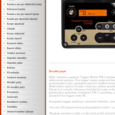
Komba a zes.pro elektrické kytary
Klávesové komba
Komba a zes.pro basové kytary
Komba pro akustické nástroje
Kytary akustické
Ukulele
Kytary elektrické
Kytary basové
Kytarové efekty
Basové efekty
Vokální procesory
Digitální rekordéry
Digitální piána
Klávesy
Detailní popis
PA technika
Malý, bateriemi napájený Trigger Modul TM-2 představuj
Studiové monitory
elektronické perkuse. Dva trigger vstupy podporují šir
Mixážní pulty
profesionální zvuky optimalizované pro rozšíření možno
Multi-efekty studiové kvality a dokonce můžete spouš
DJ mixážní pulty
Chcete-li si vytvořit výkonnou hybridní bicí sadu ve kt
Powermixy
jedoduchým způsobem: kombinací TM-2 s produkty, jak
akustické bicí triggery řady RT.
Zesilovače
Kompaktní trigger modul pro akustické bubeníky, určený
Bezdrátové systémy
Sluchátka
Více než 100 připravených profesionálních zvuků v roz
Dechové hudební nástroje
Obsahuje množství zvuků a zvukových prvků určených k