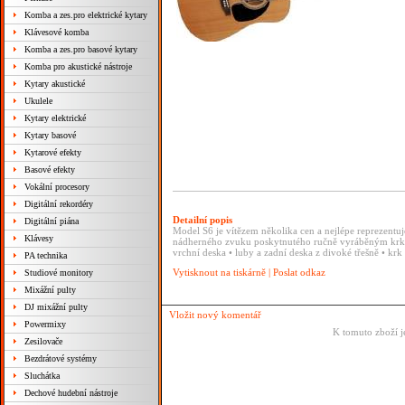
Komba a zes.pro elektrické kytary
Klávesové komba
Komba a zes.pro basové kytary
Komba pro akustické nástroje
Kytary akustické
Ukulele
Kytary elektrické
Kytary basové
Kytarové efekty
Basové efekty
Vokální procesory
Digitální rekordéry
Detailní popis
Digitální piána
Model S6 je vítězem několika cen a nejlépe reprezentuje
Klávesy
nádherného zvuku poskytnutého ručně vyráběným krke
vrchní deska • luby a zadní deska z divoké třešně • krk
PA technika
Vytisknout na tiskárně
|
Poslat odkaz
Studiové monitory
Mixážní pulty
DJ mixážní pulty
Vložit nový komentář
Powermixy
K tomuto zboží j
Zesilovače
Bezdrátové systémy
Sluchátka
Dechové hudební nástroje