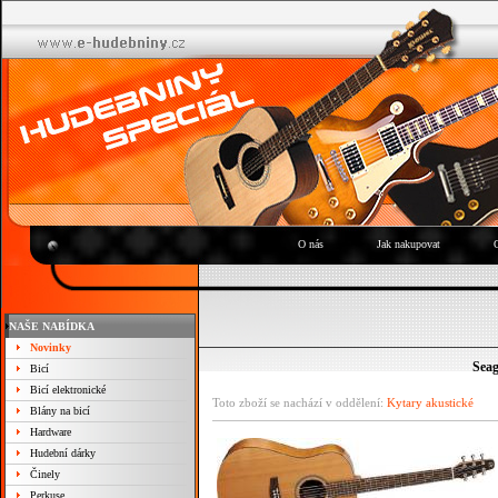
O nás
Jak nakupovat
NAŠE NABÍDKA
Novinky
Sea
Bicí
Bicí elektronické
Toto zboží se nachází v oddělení:
Kytary akustické
Blány na bicí
Hardware
Hudební dárky
Činely
Perkuse