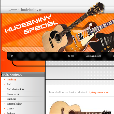
O nás
Jak nakupovat
NAŠE NABÍDKA
Novinky
Bicí
Bicí elektronické
Toto zboží se nachází v oddělení:
Kytary akustické
Blány na bicí
Hardware
Hudební dárky
Činely
Perkuse