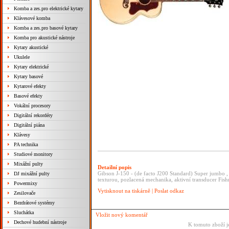
Komba a zes.pro elektrické kytary
Klávesové komba
Komba a zes.pro basové kytary
Komba pro akustické nástroje
Kytary akustické
Ukulele
Kytary elektrické
Kytary basové
Kytarové efekty
Basové efekty
Vokální procesory
Digitální rekordéry
Digitální piána
Klávesy
PA technika
Studiové monitory
Mixážní pulty
Detailní popis
Gibson J-150 - (de facto J200 Standard) Super jumbo ,
DJ mixážní pulty
texturou, pozlacená mechanika, aktivní transducer Fis
Powermixy
Vytisknout na tiskárně
|
Poslat odkaz
Zesilovače
Bezdrátové systémy
Sluchátka
Vložit nový komentář
Dechové hudební nástroje
K tomuto zboží j