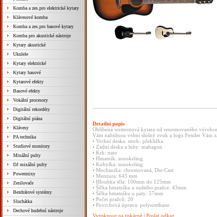
Komba a zes.pro elektrické kytary
Klávesové komba
Komba a zes.pro basové kytary
Komba pro akustické nástroje
Kytary akustické
Ukulele
Kytary elektrické
Kytary basové
Kytarové efekty
Basové efekty
Vokální procesory
Digitální rekordéry
Digitální piána
Detailní popis
Klávesy
Oblíbená westernová kytara od renomovaného výrobce-
Vám nabídnou velmi slušný zvuk a logo Fender Vám zar
PA technika
• Vrchní deska: smrk- překližka
Studiové monitory
• Zadní deska a luby: mahagon
• Krk: nato
Mixážní pulty
• Hmatník: sonokeling
• Kobylka: sonokeling
DJ mixážní pulty
• Mechanika: chromovaná, Die-Cast
Powermixy
• Menzura: 643 mm
• Hloubka těla: 100mm do 125mm
Zesilovače
• Šířka hmatníku u nultého pražce: 43mm
Bezdrátové systémy
• Šířka hmatníku u paty: 57mm
• Počet pražců: 20
Sluchátka
• Povrchová úprava: polyurethane
Dechové hudební nástroje
Vytisknout na tiskárně
|
Poslat odkaz