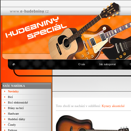
O nás
Jak nakupovat
NAŠE NABÍDKA
Novinky
Bicí
Bicí elektronické
Toto zboží se nachází v oddělení:
Kytary akustické
Blány na bicí
Hardware
Hudební dárky
Činely
Perkuse