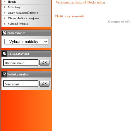
Housle
Vytisknout na tiskárně
|
Poslat odkaz
Mikrofony
Obaly na hudební nástoje
Vložit nový komentář
Vše co hledáte a nenajdete !
K tomuto zboží j
Světelná technika
Podle výrobce
VYHLEDÁVÁNÍ
Novinky emailem