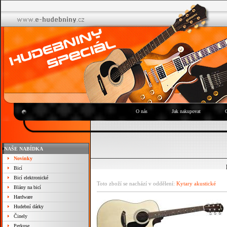
O nás
Jak nakupovat
NAŠE NABÍDKA
Novinky
Bicí
Bicí elektronické
Toto zboží se nachází v oddělení:
Kytary akustické
Blány na bicí
Hardware
Hudební dárky
Činely
Perkuse