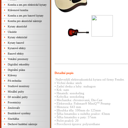
Komba a zes.pro elektrické kytary
Klávesové komba
Komba a zes.pro basové kytary
Komba pro akustické nástroje
Kytary akustické
Ukulele
Kytary elektrické
Kytary basové
Kytarové efekty
Basové efekty
Vokální procesory
Digitální rekordéry
Digitální piána
Detailní popis
Klávesy
Nejlevnější elektroakustická kytara od firmy Fender.
PA technika
• Vrchní deska: smrk
Studiové monitory
• Zadní deska a luby: mahagon
• Krk: nato
Mixážní pulty
• Hmatník: sonokeling
• Kobylka: sonokeling
DJ mixážní pulty
• Mechanika: chromovaná, Die-Cast
Powermixy
• Elektronika: Fishman® MiniQ™ Preamp
• Menzura: 643 mm
Zesilovače
• Hloubka těla: 100mm do 125mm
Bezdrátové systémy
• Šířka hmatníku u nultého pražce: 43mm
• Šířka hmatníku u paty: 57mm
Sluchátka
• Počet pražců: 20
• Povrchová úprava: polyurethane
Dechové hudební nástroje