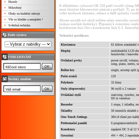
Housle
K důležitému vybavení GK 320 patří rovněž výstup MI
Mikrofony
mezi různými klávesovými nástroji a počítači. Tj. po 
velké možnosti záznamu, editace a další způsoby využi
Obaly na hudební nástoje
Vše co hledáte a nenajdete !
Abyste nerušili své okolí můžete místo interního ozvuč
(nejsou součástí dodávky). Připojení k externímu zesi
Světelná technika
konektorem Aux Out s konektorem Jack 6.3. Samozřejmos
Podle výrobce
Technická specifikace:
Klaviatura
61 kláves standardní 
Displej
multifunkční LCD disp
houslovém i basovém 
VYHLEDÁVÁNÍ
Ovládací prvky
power on/off, volume,
song, piano, metro, s
Režim hry
single, accomp split (
Počet zvuků
129
Novinky emailem
Polyfonie
32 hlasy
Styly (doprovody)
96 stylů x 2 variace
Ovládání stylů
start/stop, synchro, i
fill in variation
Recorder
1 stopa, 1 skladba, re
Skladby
50 interních skladeb 
One Touch Settings
384 (4 různé pro každý
Performační paměti
6 programovatelných
Konektory
napájení DC 9 až 12 V
Ozvučení
4W + 4W, 2 reproduk