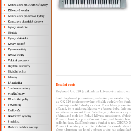
Komba a zes.pro elektrické kytary
Klávesové komba
Komba a zes.pro basové kytary
Komba pro akustické nástroje
Kytary akustické
Ukulele
Kytary elektrické
Kytary basové
Kytarové efekty
Basové efekty
Vokální procesory
Digitální rekordéry
Digitální piána
Klávesy
PA technika
Detailní popis
Studiové monitory
Keyboard GK 320 je základním klávesovým nástrojem 
Mixážní pulty
Tento keyboard je zaměřen především pro začátečníky a 
DJ mixážní pulty
do GK 320 implementováno několik podpůrných funkc
Powermixy
umožňuje zvolit 3 druhy cvičení. První lekce je zamě
případě, že je stisknuta klávesa v přesnou dobu, kdy ma
Zesilovače
zaměřena na znalost tónů. Skladba je přehrávána a vy mu
přehrávané melodie. Pokud klávesu nestisknete, přehrává
Bezdrátové systémy
Poslední funkcí je procvičovaní obou předchozích lekcí
Sluchátka
reálném čase. Další hodnotnou funkcí je tzv. CHORD 
Pomocí klaviatury si zvolíte základní tón akordu, dále t
Dechové hudební nástroje
tímto nástrojem jste hned v obraze a víte, jak zahrát k