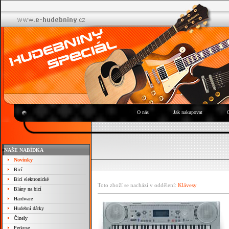
O nás
Jak nakupovat
NAŠE NABÍDKA
Novinky
Bicí
Bicí elektronické
Toto zboží se nachází v oddělení:
Klávesy
Blány na bicí
Hardware
Hudební dárky
Činely
Perkuse