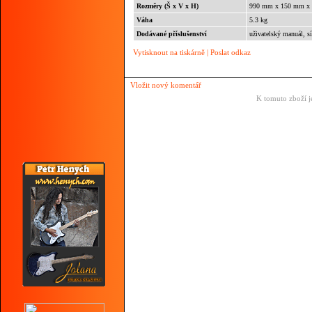
Rozměry (Š x V x H)
990 mm x 150 mm x
Váha
5.3 kg
Dodávané příslušenství
uživatelský manuál, s
Vytisknout na tiskárně
|
Poslat odkaz
Vložit nový komentář
K tomuto zboží j