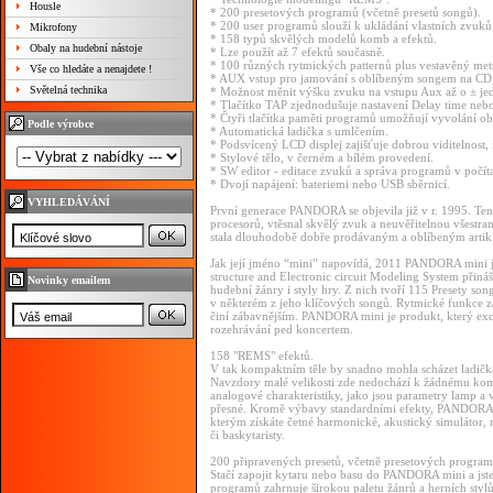
Housle
* 200 presetových programů (včetně presetů songů).
* 200 user programů slouží k ukládání vlastních zvuků
Mikrofony
* 158 typů skvělých modelů komb a efektů.
Obaly na hudební nástoje
* Lze použít až 7 efektů současně.
* 100 různých rytmických patternů plus vestavěný met
Vše co hledáte a nenajdete !
* AUX vstup pro jamování s oblíbeným songem na CD
Světelná technika
* Možnost měnit výšku zvuku na vstupu Aux až o ± je
* Tlačítko TAP zjednodušuje nastavení Delay time neb
* Čtyři tlačítka paměti programů umožňují vyvolání o
Podle výrobce
* Automatická ladička s umlčením.
* Podsvícený LCD displej zajišťuje dobrou viditelnost,
* Stylové tělo, v černém a bílém provedení.
* SW editor - editace zvuků a správa programů v počít
* Dvojí napájení: bateriemi nebo USB sběrnicí.
VYHLEDÁVÁNÍ
První generace PANDORA se objevila již v r. 1995. Te
procesorů, vtěsnal skvělý zvuk a neuvěřitelnou všest
stala dlouhodobě dobře prodávaným a oblíbeným artikle
Jak její jméno “mini” napovídá, 2011 PANDORA mini je
structure and Electronic circuit Modeling System přiná
Novinky emailem
hudební žánry i styly hry. Z nich tvoří 115 Presety so
v některém z jeho klíčových songů. Rytmické funkce zar
činí zábavnějším. PANDORA mini je produkt, který excel
rozehrávání ped koncertem.
158 "REMS" efektů.
V tak kompaktním těle by snadno mohla scházet ladičk
Navzdory malé velikosti zde nedochází k žádnému komp
analogové charakteristiky, jako jsou parametry lamp a v
přesné. Kromě výbavy standardními efekty, PANDORA mini
kterým získáte četné harmonické, akustický simulátor, ne
či baskytaristy.
200 připravených presetů, včetně presetových progra
Stačí zapojit kytaru nebo basu do PANDORA mini a jst
programů zahrnuje širokou paletu žánrů a herních stylů,