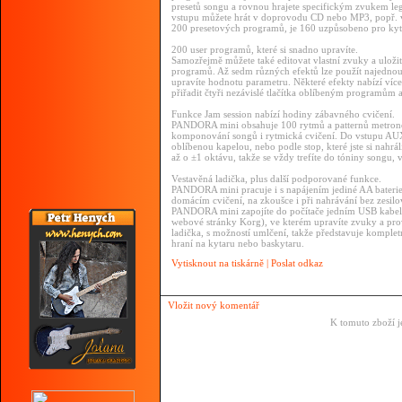
presetů songu a rovnou hrajete specifickým zvukem le
vstupu můžete hrát v doprovodu CD nebo MP3, popř. vyr
200 presetových programů, je 160 uzpůsobeno pro kyt
200 user programů, které si snadno upravíte.
Samozřejmě můžete také editovat vlastní zvuky a uložit
programů. Až sedm různých efektů lze použít najednou
upravíte hodnotu parametru. Některé efekty nabízí víc
přiřadit čtyři nezávislé tlačítka oblíbeným programům 
Funkce Jam session nabízí hodiny zábavného cvičení.
PANDORA mini obsahuje 100 rytmů a patternů metronom
komponování songů i rytmická cvičení. Do vstupu AUX 
oblíbenou kapelou, nebo podle stop, které jste si nah
až o ±1 oktávu, takže se vždy trefíte do tóniny songu, 
Vestavěná ladička, plus další podporované funkce.
PANDORA mini pracuje i s napájením jediné AA baterie, 
domácím cvičení, na zkoušce i při nahrávání bez zesilo
PANDORA mini zapojíte do počítače jedním USB kabelem
webové stránky Korg), ve kterém upravíte zvuky a pr
ladička, s možností umlčení, takže představuje kompletn
hraní na kytaru nebo baskytaru.
Vytisknout na tiskárně
|
Poslat odkaz
Vložit nový komentář
K tomuto zboží j