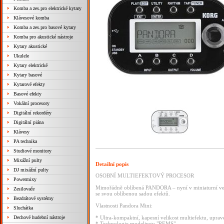
Komba a zes.pro elektrické kytary
Klávesové komba
Komba a zes.pro basové kytary
Komba pro akustické nástroje
Kytary akustické
Ukulele
Kytary elektrické
Kytary basové
Kytarové efekty
Basové efekty
Vokální procesory
Digitální rekordéry
Digitální piána
Klávesy
PA technika
Studiové monitory
Mixážní pulty
Detailní popis
DJ mixážní pulty
OSOBNÍ MULTIEFEKTOVÝ PROCESOR
Powermixy
Mimořádně oblíbená PANDORA – nyní v miniaturní verzi
Zesilovače
se svou oblíbenou sadou efektů.
Bezdrátové systémy
Vlastnosti Pandora Mini:
Sluchátka
Dechové hudební nástroje
* Ultra-kompaktní, kapesní velikost multiefektu, uprav
* Technologie modelingu "REMS".