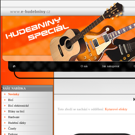
O nás
Jak nakupovat
NAŠE NABÍDKA
Novinky
K
Bicí
Bicí elektronické
Toto zboží se nachází v oddělení:
Kytarové efekty
Blány na bicí
Hardware
Hudební dárky
Činely
Perkuse