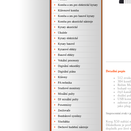
Komba a zes.pro elektrické kytary
Klávesové komba
Komba a zes.pro basové kytary
Komba pro akustické nástroje
Kytary akustické
Ukulele
Kytary elektrické
Kytary basové
Kytarové efekty
Basové efekty
Vokální procesory
Digitální rekordéry
Detailní popis
Digitální piána
Klávesy
512 zvuko
384 kombi
PA technika
Režim Mul
Studiové monitory
bohatě vy
čtyř-kaná
Mixážní pulty
duální po
USB konek
DJ mixážní pulty
zahrnut j
Powermixy
jako plug
Zesilovače
Stoprocentní zvuk v 
Bezdrátové systémy
Korg X50 nabízí s
Sluchátka
Důsledkem je profi
Dechové hudební nástroje
doplněk pro živé 