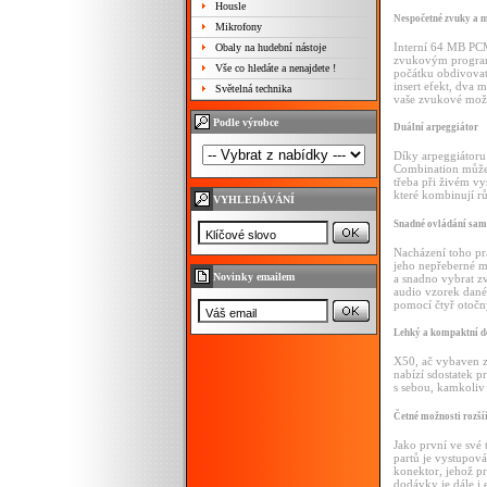
Housle
Nespočetné zvuky a m
Mikrofony
Interní 64 MB PCM
Obaly na hudební nástoje
zvukovým program
Vše co hledáte a nenajdete !
počátku obdivovat 
insert efekt, dva 
Světelná technika
vaše zvukové možn
Podle výrobce
Duální arpeggiátor
Díky arpeggiátoru
Combination můžet
třeba při živém vy
které kombinují rů
VYHLEDÁVÁNÍ
Snadné ovládání sam
Nacházení toho pra
jeho nepřeberné mn
Novinky emailem
a snadno vybrat zv
audio vzorek dané
pomocí čtyř otočný
Lehký a kompaktní d
X50, ač vybaven z
nabízí sdostatek p
s sebou, kamkoliv 
Četné možnosti rozší
Jako první ve své 
partů je vystupová
konektor, jehož p
dodávky je dále i 