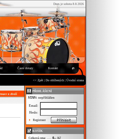
Dnes je sobota 8.8.2026
ád
Časté dotazy
Kontakt
<< Zpět
|
Do oblíbených
|
Úvodní strana
PŘIHLÁŠENÍ
mace o zboží
STAV:
nepřihlášen
Email:
Heslo:
Registrace
KOŠÍK
0,-
Celková cena: .....
Kč