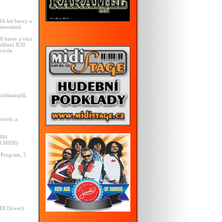
16-bit barvy a
amostatný
0 barev a více
zšíření X50
ictvím
ultisamplů,
/out), a
384
al MIDI)
 Program, 5
DI Driver)