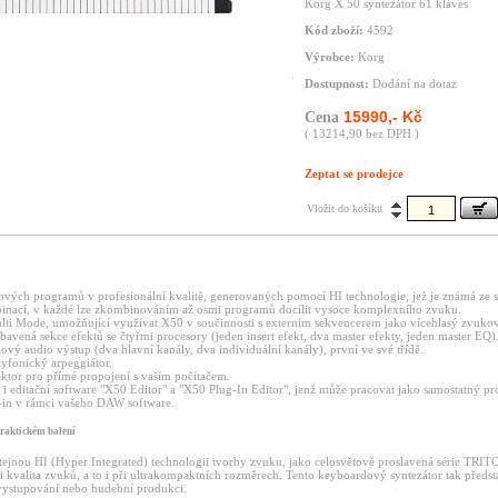
Korg X 50 syntezátor 61 kláves
Kód zboží:
4592
Výrobce:
Korg
Dostupnost:
Dodání na dotaz
15990,- Kč
Cena
( 13214,90 bez DPH )
Zeptat se prodejce
Vložit do košíku
vých programů v profesionální kvalitě, generovaných pomocí HI technologie, jež je známá ze 
nací, v každé lze zkombinováním až osmi programů docílit vysoce komplexního zvuku.
ti Mode, umožňující využívat X50 v součinnosti s externím sekvencerem jako vícehlasý zvuko
bavená sekce efektů se čtyřmi procesory (jeden insert efekt, dva master efekty, jeden master EQ)
lový audio výstup (dva hlavní kanály, dva individuální kanály), první ve své třídě.
lyfonický arpeggiátor.
tor pro přímé propojení s vaším počítačem.
e i editační software "X50 Editor" a "X50 Plug-In Editor", jenž může pracovat jako samostatný p
-in v rámci vašeho DAW software.
praktickém balení
tejnou HI (Hyper Integrated) technologii tvorby zvuku, jako celosvětově proslavená série TRIT
 kvalita zvuků, a to i při ultrakompaktních rozměrech. Tento keyboardový syntezátor tak předst
vystupování nebo hudební produkci.