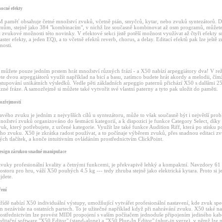
ocné efekty
 paměť obsahuje četné množství zvuků, včetně pián, smyčců, kytar, nebo zvuků syntezátorů. 
ům, stejně jako 384 "kombinacím", v nichž lze současně kombinovat až osm programů, můžet
zvukové možnosti této novinky. V efektové sekci jistě potěší možnost využívat až čtyři efekty s
master efekty, a jeden EQ), a to včetně efektů reverb, chorus, a delay. Editací efektů pak lze ješt
osti.
 můžete pouze jedním prstem hrát množství různých frází - a X50 nabízí arpeggiátory dva! V re
e dvou arpeggiátorů využít například na bicí a basu, zatímco budete hrát akordy a melodii, čím
stupování unikátních výsledků. Vedle pěti základních arpeggio paternů přichází X50 s dalšími 2
zné fráze. A samozřejmě si můžete také vytvořit své vlastní paterny a tyto pak uložit do paměti.
ozřejmostí
vého zvuku je jedním z nejvyšších cílů u syntezátoru, může to však současně být i největší pro
ožství zvuků organizováno do šestnácti kategorií, a k dispozici je funkce Category Select, díky 
uk, který potřebujete, z určené kategorie. Využít lze také funkce Audition Riff, která po stisku 
ho zvuku. X50 je zkrátka radost používat, a to počínaje výběrem zvuků, přes snadnou editaci z
ch tlačítek, a konče intuitivním ovládáním prostřednictvím ClickPoint.
esign zárukou snadné manipulace
vuky profesionální kvality a četnými funkcemi, je překvapivě lehký a kompaktní. Navzdory 61 
rostoru pro hru, váží X50 pouhých 4.5 kg --- tedy zhruba stejně jako elektrická kytara. Proto si j
jdete.
ření
třídě nabízí X50 individuální výstupy, umožňující vytvářet profesionální nastavení, kde zvuk spe
n nezávisle na ostatních partech. To je užitečné například když při nahrávání zvuku. X50 také n
rostřednictvím lze provést MIDI propojení s vaším počítačem jednoduše připojením jediného kabe
editační software "X50 Editor" (stand-alone) a "X50 Plug-In Editor" (plug-in verze), v němž lze n