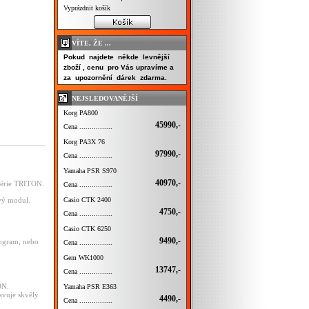
Vyprázdnit košík
VÍTE, ŽE ...
Pokud najdete někde levnější
zboží , cenu pro Vás upravíme a
za upozornění dárek zdarma.
NEJSLEDOVANĚJŠÍ
Korg PA800
45990,-
Cena ................
Korg PA3X 76
97990,-
Cena ................
Yamaha PSR S970
40970,-
série TRITON.
Cena ................
Casio CTK 2400
vý modul.
.
4750,-
Cena ................
Casio CTK 6250
9490,-
rogram, nebo
Cena ................
Gem WK1000
13747,-
Cena ................
ON.
Yamaha PSR E363
avuje skvělý
4490,-
Cena ................