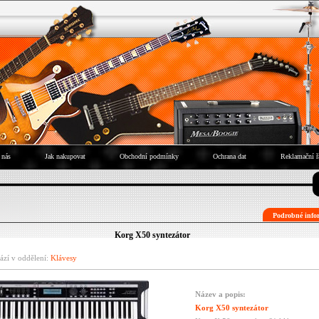
 nás
Jak nakupovat
Obchodní podmínky
Ochrana dat
Reklamační ř
Podrobné infor
Korg X50 syntezátor
ází v oddělení:
Klávesy
Název a popis:
Korg X50 syntezátor