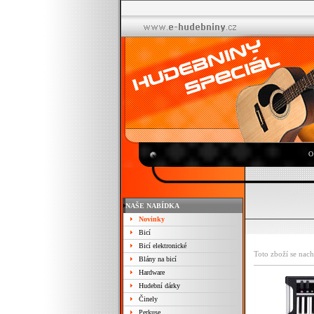
O
NAŠE NABÍDKA
Novinky
Bicí
Bicí elektronické
Toto zboží se nach
Blány na bicí
Hardware
Hudební dárky
Činely
Perkuse