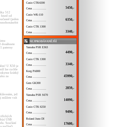
Casio CTK4200
5450,-
Cena ................
Díky 512
Casio WK-110
e hned od
oučasně (jeden
6350,-
Cena ................
ě zmnohonásobit
Casio CTK 1300
3340,-
Cena ................
žimu
NEJPRODÁVANĚJŠÍ
ž dosáhnete
Yamaha PSR E363
51 paterny
4490,-
Cena ................
Casio CTK 1300
3340,-
Cena ................
blém! U X50 je
níž lze rychle
Korg PA800
poskytne krátký
45990,-
vuku za
Cena ................
Gem GK300
2859,-
Cena ................
klávesám, jež
Yamaha PSR S670
ej můžete vzít
14090,-
Cena ................
Casio CTK 6250
9490,-
Cena ................
cifických
Roland Juno DI
abízí USB
lu. Součástí
17600,-
Cena ................
a počítači