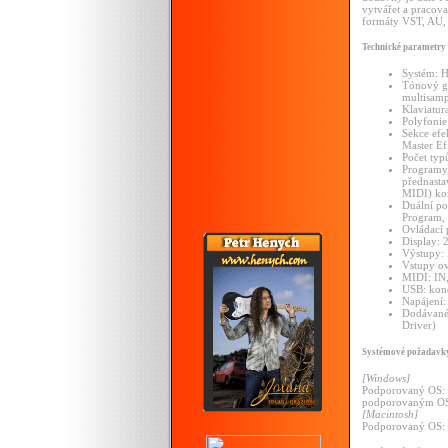
vytvářet a pracova
formáty VST, AU,
Technické parametry
Systém: H
Tónový ge
multisam
Klaviatur
Polyfonie:
Sekce efek
Master Ef
Počet typů
Programy,
přednasta
MIDI) ko
Duální po
Program, 
Ovládací
Display: 
Výstupy:
Vstupy ov
MIDI: IN
USB: kon
Napájení
Dodávané 
Driver)
Systémové požadav
[Windows]
Podporovaný OS: M
podporovaným O
[Macintosh]
Podporovaný OS: 