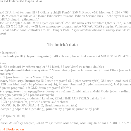
 u X50 Editor a X50 Plug-In Editor
ač CPU: Intel Pentium III / 1 GHz a rychlejší Paměť: 256 MB nebo větší Monitor: 1,024 x 768, 
OS Microsoft Windows XP Home Edition/Professional Edition Service Pack 1 nebo vyšší Jako s
T/RTAS plug-in.
[Macintosh]
ač CPU: Apple G4/400 MHz a rychlejší Paměť: 256 MB nebo větší Monitor: 1,024 x 768, 32,00
ac OS X 10.3.9 nebo vyšší Jako samostatný program nebo VST/AU/RTAS plug-in. Volitelné ro
Pedal EXP-2 Foot Controller DS-1H Damper Pedal
* výše uvedené obchodní značky jsou vlastn
nosti
Technická data
 Integrated)
: technologie HI (Hyper Integrated) :
48 kHz samplovací frekvence, 64 MB PCM ROM, 470 m
áves
ů, 62 oscilátorů (v režimu single) / 31 hlasů, 62 oscilátorů (v režimu double)
eo digitální multi efektový systém:
2 Master efekty (mono in, stereo out), Insert Effect (stereo in
and stereo)
:
89 (pro Insert Effect a Master Effects)
ace, Multi-sety, Drumsady:
512 user programů (512 přednastavených), 384 user kombinací (
 128 user Multi setů (16 přednastavených), 40 user Drumsad (16 přednastavených), GM (Gener
28 preset programů + 9 GM2 drum programů (ROM)
ký arpeggiátor:
dva arpeggiátory dostupné v režimu Combination a Multi Mode, jeden v režimu
 arpeggio paternů (251 přednastavených)
itch bend kolečko, modulační kolečko, REALTIME CONTROLS tlačítka 1~4
LCD s podsvícením, grafické uživatelské rozhraní
MONO, R, INDIVIDUAL-1, 2, Headphones (sluchátka)
damper (podpora half-pedaling), přiřaditelný přepínač, přiřaditelný pedál
pu B (pouze MIDI)
V
nství:
AC síťový adaptér, CD-ROM (software X50 Editor, X50 Plug-In Editor a KORG USB-MI
árně
|
Poslat odkaz