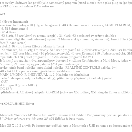
t se zvuky. Software lze použít jako samostatný program (stand-alone), nebo jako plug-in (pod
 a RTAS) v rámci vašeho DAW software.
 X50
I (Hyper Integrated)
nerátor: technologie HI (Hyper Integrated) : 48 kHz samplovací frekvence, 64 MB PCM ROM,
plů, 518 drumsamplů
a: 61-kláves
 62 hlasů, 62 oscilátorů (v režimu single) / 31 hlasů, 62 oscilátorů (v režimu double)
tů: stereo digitální multi efektový systém: 2 Master efekty (mono in, stereo out), Insert Effect (st
fect (3-band stereo)
 efektů: 89 (pro Insert Effect a Master Effects)
 Kombinace, Multi-sety, Drumsady: 512 user programů (512 přednastavených), 384 user kombi
vených), 128 user Multi setů (16 přednastavených), 40 user Drumsad (16 přednastavených), GM
mpatibilních 128 preset programů + 9 GM2 drum programů (ROM)
lyfonický arpeggiátor: dva arpeggiátory dostupné v režimu Combination a Multi Mode, jeden v
5 presetů, 215 user arpeggio paternů (251 přednastavených)
 prvky: pitch bend kolečko, modulační kolečko, REALTIME CONTROLS tlačítka 1~4
240 x 64 LCD s podsvícením, grafické uživatelské rozhraní
 MAIN-L/MONO, R, INDIVIDUAL-1, 2, Headphones (sluchátka)
ladačů: damper (podpora half-pedaling), přiřaditelný přepínač, přiřaditelný pedál
, OUT
ektor typu B (pouze MIDI)
: DC 12 V
příslušenství: AC síťový adaptér, CD-ROM (software X50 Editor, X50 Plug-In Editor a KOR
ky u KORG USB-MIDI Driver
icrosoft Windows XP Home Edition/Professional/x64 Edition Podporovaný počítač: počítače 
S
* Driver software pro Windows XP x64 Edition je beta-verze.
Mac OS X 10.3 a vyšší Podporovaný počítač: Apple Macintosh s USB portem a podporovaným