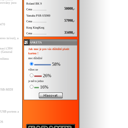
porovány jsou
Roland BK 9
50000,-
Cena ................
Yamaha PSR-SX900
57990,-
Cena ................
 470
Korg KingKorg
33490,-
Cena ................
ereo in/out), a
ANKETA
nací (384
Jak moc je pro vás důležité platit
 (General
kartou !
moc důležité
 režimu
58%
vůbec ne
26%
je mě to jedno
16%
G USB-MIDI
s USB portem a
 OS