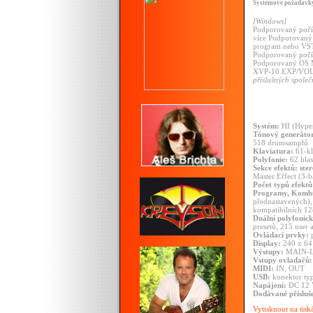
Systémové požadavky
[Windows]
Podporovaný počít
více Podporovaný 
program nebo VS
Podporovaný počít
Podporovaný OS M
XVP-10 EXP/VOL 
příslušných společ
Systém:
HI (Hyper
Tónový generátor
518 drumsamplů
Klaviatura:
61-kl
Polyfonie:
62 hlas
Sekce efektů: ster
Master Effect (3-b
Počet typů efektů
Programy, Kombin
přednastavených),
kompatibilních 1
Duální polyfonic
presetů, 215 user
Ovládací prvky:
p
Display:
240 x 64 
Výstupy:
MAIN-L/
Vstupy ovladačů:
MIDI:
IN, OUT
USB:
konektor ty
Napájení:
DC 12 
Dodávané přísluše
Vytisknout na tisk