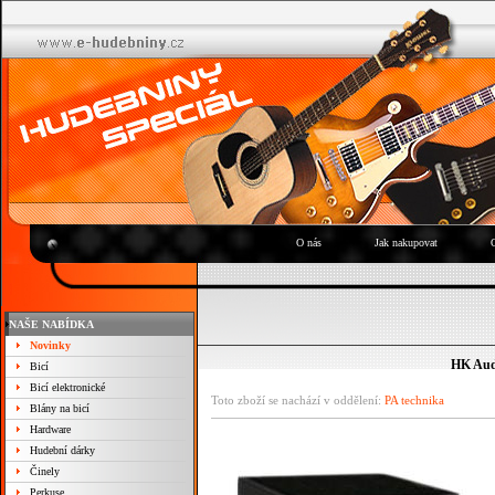
O nás
Jak nakupovat
NAŠE NABÍDKA
Novinky
HK Aud
Bicí
Bicí elektronické
Toto zboží se nachází v oddělení:
PA technika
Blány na bicí
Hardware
Hudební dárky
Činely
Perkuse