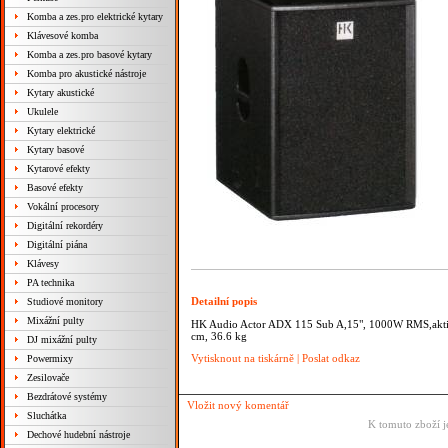
Komba a zes.pro elektrické kytary
Klávesové komba
Komba a zes.pro basové kytary
Komba pro akustické nástroje
Kytary akustické
Ukulele
Kytary elektrické
Kytary basové
Kytarové efekty
Basové efekty
Vokální procesory
Digitální rekordéry
Digitální piána
Klávesy
PA technika
Detailní popis
Studiové monitory
Mixážní pulty
HK Audio Actor ADX 115 Sub A,15", 1000W RMS,aktiv
cm, 36.6 kg
DJ mixážní pulty
Vytisknout na tiskárně
|
Poslat odkaz
Powermixy
Zesilovače
Bezdrátové systémy
Vložit nový komentář
Sluchátka
K tomuto zboží j
Dechové hudební nástroje