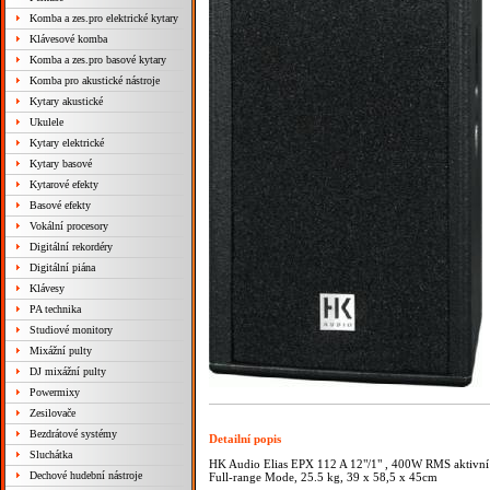
Komba a zes.pro elektrické kytary
Klávesové komba
Komba a zes.pro basové kytary
Komba pro akustické nástroje
Kytary akustické
Ukulele
Kytary elektrické
Kytary basové
Kytarové efekty
Basové efekty
Vokální procesory
Digitální rekordéry
Digitální piána
Klávesy
PA technika
Studiové monitory
Mixážní pulty
DJ mixážní pulty
Powermixy
Zesilovače
Bezdrátové systémy
Detailní popis
Sluchátka
HK Audio Elias EPX 112 A 12"/1" , 400W RMS aktivní sa
Dechové hudební nástroje
Full-range Mode, 25.5 kg, 39 x 58,5 x 45cm