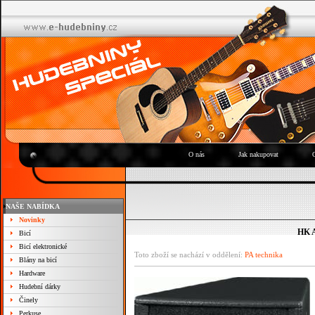
O nás
Jak nakupovat
NAŠE NABÍDKA
Novinky
HK A
Bicí
Bicí elektronické
Toto zboží se nachází v oddělení:
PA technika
Blány na bicí
Hardware
Hudební dárky
Činely
Perkuse