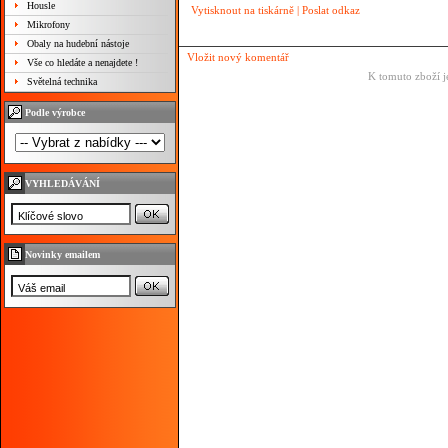
Housle
Vytisknout na tiskárně
|
Poslat odkaz
Mikrofony
Obaly na hudební nástoje
Vložit nový komentář
Vše co hledáte a nenajdete !
K tomuto zboží j
Světelná technika
Podle výrobce
VYHLEDÁVÁNÍ
Novinky emailem