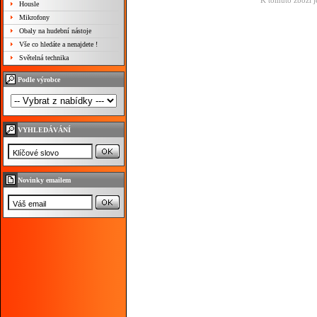
K tomuto zboží j
Housle
Mikrofony
Obaly na hudební nástoje
Vše co hledáte a nenajdete !
Světelná technika
Podle výrobce
VYHLEDÁVÁNÍ
Novinky emailem