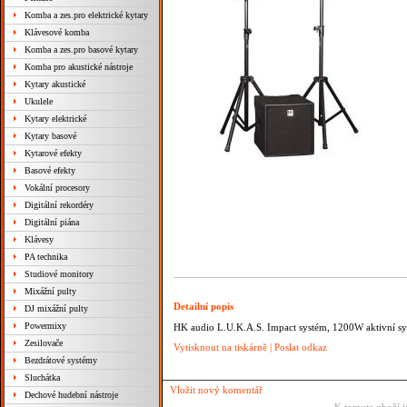
Komba a zes.pro elektrické kytary
Klávesové komba
Komba a zes.pro basové kytary
Komba pro akustické nástroje
Kytary akustické
Ukulele
Kytary elektrické
Kytary basové
Kytarové efekty
Basové efekty
Vokální procesory
Digitální rekordéry
Digitální piána
Klávesy
PA technika
Studiové monitory
Mixážní pulty
Detailní popis
DJ mixážní pulty
Powermixy
HK audio L.U.K.A.S. Impact systém, 1200W aktivní syst
Zesilovače
Vytisknout na tiskárně
|
Poslat odkaz
Bezdrátové systémy
Sluchátka
Vložit nový komentář
Dechové hudební nástroje