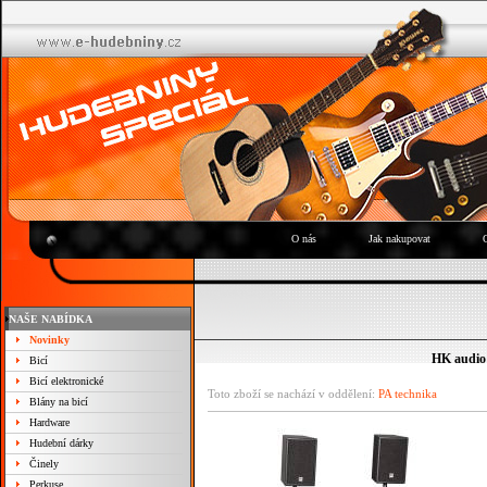
O nás
Jak nakupovat
NAŠE NABÍDKA
Novinky
HK audio
Bicí
Bicí elektronické
Toto zboží se nachází v oddělení:
PA technika
Blány na bicí
Hardware
Hudební dárky
Činely
Perkuse