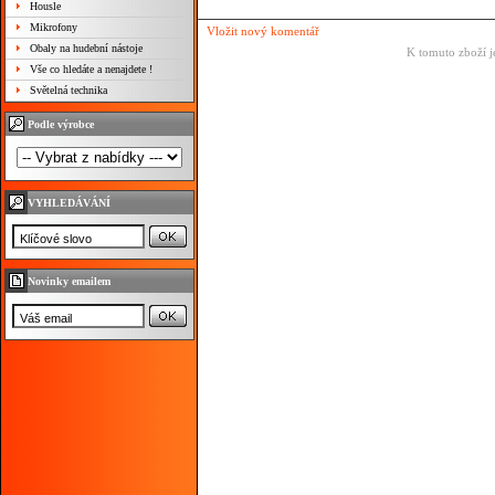
Housle
Mikrofony
Vložit nový komentář
Obaly na hudební nástoje
K tomuto zboží j
Vše co hledáte a nenajdete !
Světelná technika
Podle výrobce
VYHLEDÁVÁNÍ
Novinky emailem