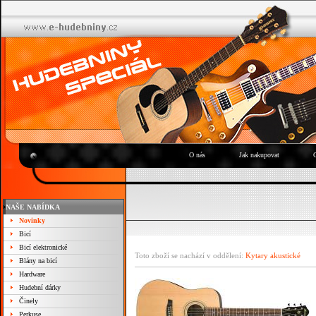
O nás
Jak nakupovat
NAŠE NABÍDKA
Novinky
Bicí
Bicí elektronické
Toto zboží se nachází v oddělení:
Kytary akustické
Blány na bicí
Hardware
Hudební dárky
Činely
Perkuse