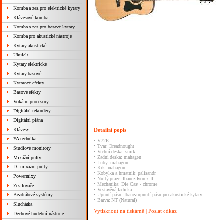
Komba a zes.pro elektrické kytary
Klávesové komba
Komba a zes.pro basové kytary
Komba pro akustické nástroje
Kytary akustické
Ukulele
Kytary elektrické
Kytary basové
Kytarové efekty
Basové efekty
Vokální procesory
Digitální rekordéry
Digitální piána
Klávesy
Detailní popis
PA technika
• V72E
• Tvar: Dreadnought
Studiové monitory
• Vrchní deska: smrk
• Zadní deska: mahagon
Mixážní pulty
• Luby: mahagon
DJ mixážní pulty
• Krk: mahagon
• Kobylka a hmatnik: palisandr
Powermixy
• Nultý praec: Ibanez Ivorex II
• Mechanika: Die Cast - chrome
Zesilovače
• Vestavěná ladička
Bezdrátové systémy
• Upnutí pásu: Ibanez upnutí pásu pro akustické kytary
• Barva: NT (Natural)
Sluchátka
Vytisknout na tiskárně
|
Poslat odkaz
Dechové hudební nástroje