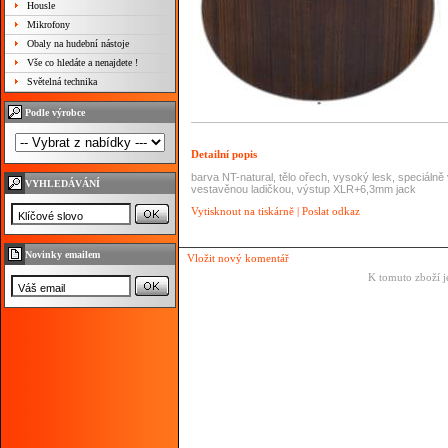
Housle
Mikrofony
Obaly na hudební nástoje
Vše co hledáte a nenajdete !
Světelná technika
Podle výrobce
Detailní popis
barva NT-natural, tělo ořech, vysoký lesk, speciál
VYHLEDÁVÁNÍ
vestavěnou ladičkou, výstup XLR+6,3mm jack
Vytisknout na tiskárně
|
Poslat odkaz
Novinky emailem
Vložit nový komentář
K tomuto zboží j