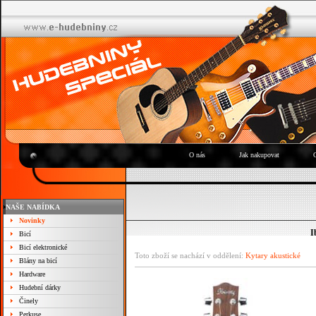
O nás
Jak nakupovat
NAŠE NABÍDKA
Novinky
I
Bicí
Bicí elektronické
Toto zboží se nachází v oddělení:
Kytary akustické
Blány na bicí
Hardware
Hudební dárky
Činely
Perkuse