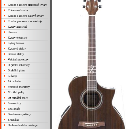
Komba a zes.pro elektrické kytary
Klávesové komba
Komba a zes.pro basové kytary
Komba pro akustické nástroje
Kytary akustické
Ukulele
Kytary elektrické
Kytary basové
Kytarové efekty
Basové efekty
Vokální procesory
Digitální rekordéry
Digitální piána
Klávesy
PA technika
Studiové monitory
Mixážní pulty
DJ mixážní pulty
Powermixy
Zesilovače
Bezdrátové systémy
Sluchátka
Dechové hudební nástroje