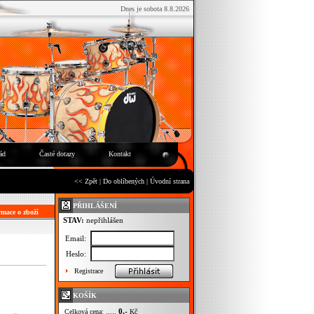
Dnes je sobota 8.8.2026
ád
Časté dotazy
Kontakt
<< Zpět
|
Do oblíbených
|
Úvodní strana
PŘIHLÁŠENÍ
mace o zboží
STAV:
nepřihlášen
Email:
Heslo:
Registrace
KOŠÍK
0,-
Celková cena: .....
Kč