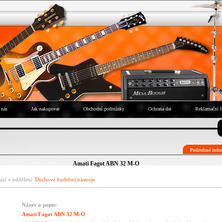
 nás
Jak nakupovat
Obchodní podmínky
Ochrana dat
Reklamační ř
Podrobné infor
Amati Fagot ABN 32 M-O
ází v oddělení:
Dechové hudební nástroje
Název a popis:
Amati Fagot ABN 32 M-O