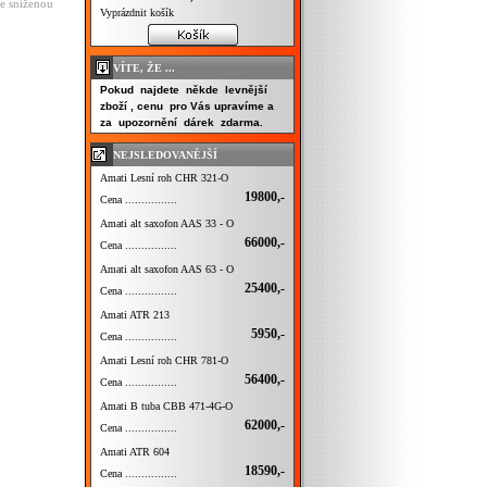
se sníženou
Vyprázdnit košík
VÍTE, ŽE ...
Pokud najdete někde levnější
zboží , cenu pro Vás upravíme a
za upozornění dárek zdarma.
NEJSLEDOVANĚJŠÍ
Amati Lesní roh CHR 321-O
19800,-
Cena ................
Amati alt saxofon AAS 33 - O
66000,-
Cena ................
Amati alt saxofon AAS 63 - O
25400,-
Cena ................
Amati ATR 213
5950,-
Cena ................
Amati Lesní roh CHR 781-O
56400,-
Cena ................
Amati B tuba CBB 471-4G-O
62000,-
Cena ................
Amati ATR 604
18590,-
Cena ................