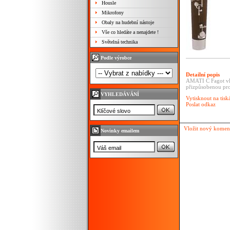
Housle
Mikrofony
Obaly na hudební nástoje
Vše co hledáte a nenajdete !
Světelná technika
Podle výrobce
Detailní popis
AMATI C Fagot vho
přizpůsobenou pro
VYHLEDÁVÁNÍ
Vytisknout na tisk
Poslat odkaz
Vložit nový komen
Novinky emailem