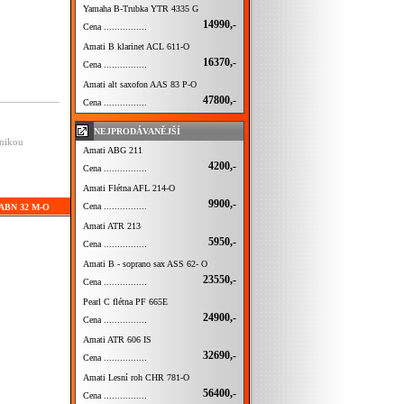
Yamaha B-Trubka YTR 4335 G
14990,-
Cena ................
Amati B klarinet ACL 611-O
16370,-
Cena ................
Amati alt saxofon AAS 83 P-O
47800,-
Cena ................
NEJPRODÁVANĚJŠÍ
anikou
Amati ABG 211
4200,-
Cena ................
Amati Flétna AFL 214-O
9900,-
Cena ................
t ABN 32 M-O
Amati ATR 213
5950,-
Cena ................
Amati B - soprano sax ASS 62- O
23550,-
Cena ................
Pearl C flétna PF 665E
24900,-
Cena ................
Amati ATR 606 IS
32690,-
Cena ................
Amati Lesní roh CHR 781-O
56400,-
Cena ................