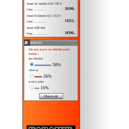
Amati alt saxofon AAS 73P-O
26200,-
Cena ................
Amati B klarinet ACL 512-O
14215,-
Cena ................
Amati ATR 604
18590,-
Cena ................
ANKETA
Jak moc je pro vás důležité platit
kartou !
moc důležité
58%
vůbec ne
26%
je mě to jedno
16%