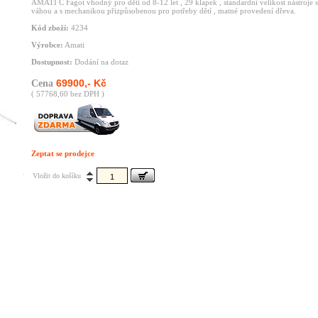
AMATI C Fagot vhodný pro děti od 8-12 let , 29 klapek , standardní velikost nástroje 
váhou a s mechanikou přizpůsobenou pro potřeby dětí , matné provedení dřeva.
Kód zboží:
4234
Výrobce:
Amati
Dostupnost:
Dodání na dotaz
69900,- Kč
Cena
( 57768,60 bez DPH )
Zeptat se prodejce
Vložit do košíku