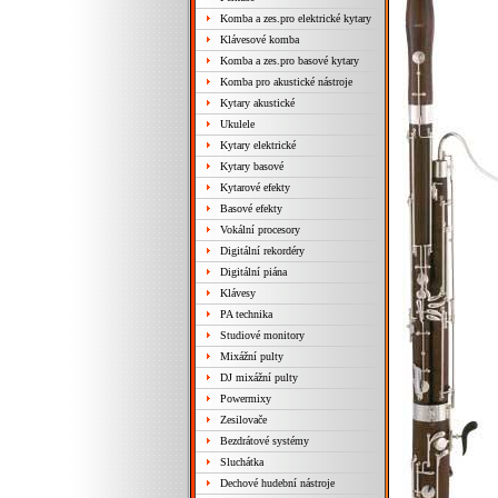
Komba a zes.pro elektrické kytary
Klávesové komba
Komba a zes.pro basové kytary
Komba pro akustické nástroje
Kytary akustické
Ukulele
Kytary elektrické
Kytary basové
Kytarové efekty
Basové efekty
Vokální procesory
Digitální rekordéry
Digitální piána
Klávesy
PA technika
Studiové monitory
Mixážní pulty
DJ mixážní pulty
Powermixy
Zesilovače
Bezdrátové systémy
Sluchátka
Dechové hudební nástroje