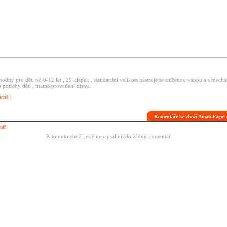
dný pro děti od 8-12 let , 29 klapek , standardní velikost nástroje se sníženou váhou a s mech
 potřeby dětí , matné provedení dřeva.
árně
|
Komentáře ke zboží Amati Fago
tář
K tomuto zboží ještě nenapsal nikdo žádný komentář