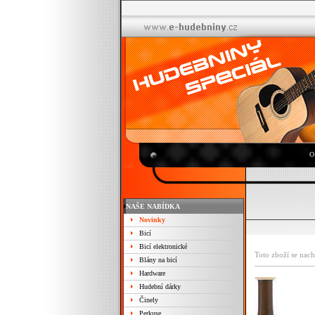
O
NAŠE NABÍDKA
Novinky
Bicí
Bicí elektronické
Toto zboží se nach
Blány na bicí
Hardware
Hudební dárky
Činely
Perkuse