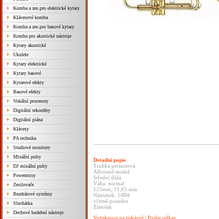
Komba a zes.pro elektrické kytary
Klávesové komba
Komba a zes.pro basové kytary
Komba pro akustické nástroje
Kytary akustické
Ukulele
Kytary elektrické
Kytary basové
Kytarové efekty
Basové efekty
Vokální procesory
Digitální rekordéry
Digitální piána
Klávesy
PA technika
Studiové monitory
Mixážní pulty
Detailní popis
Trubka perinetová
DJ mixážní pulty
Allround model
Powermixy
Střední třída
Váha: normal
Zesilovače
123mm; 11,65 mm
Bezdrátové systémy
Nátrubek: 14B4
včetně pouzdra
Sluchátka
Zlatolak
Dechové hudební nástroje
Vytisknout na tiskárně
|
Poslat odkaz