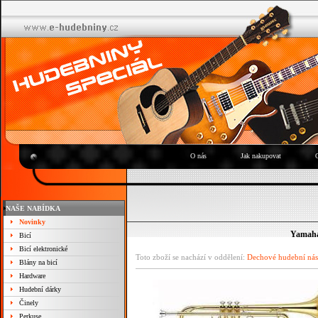
O nás
Jak nakupovat
NAŠE NABÍDKA
Novinky
Yamaha
Bicí
Bicí elektronické
Toto zboží se nachází v oddělení:
Dechové hudební nás
Blány na bicí
Hardware
Hudební dárky
Činely
Perkuse