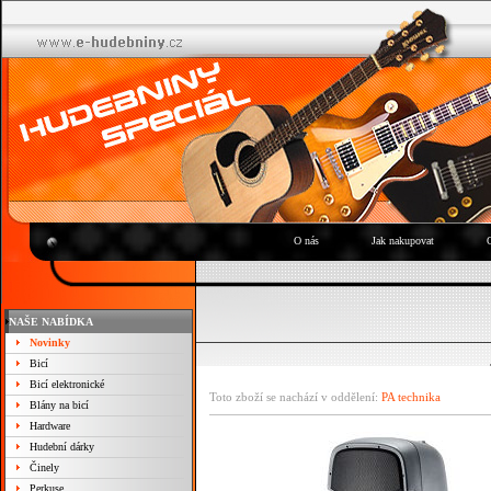
O nás
Jak nakupovat
NAŠE NABÍDKA
Novinky
Bicí
Bicí elektronické
Toto zboží se nachází v oddělení:
PA technika
Blány na bicí
Hardware
Hudební dárky
Činely
Perkuse