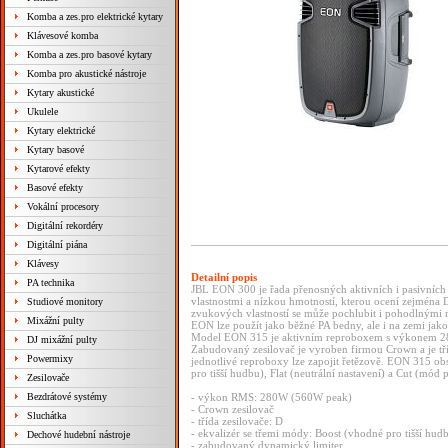
Komba a zes.pro elektrické kytary
Klávesové komba
Komba a zes.pro basové kytary
Komba pro akustické nástroje
Kytary akustické
Ukulele
Kytary elektrické
Kytary basové
Kytarové efekty
Basové efekty
Vokální procesory
Digitální rekordéry
Digitální piána
Klávesy
Detailní popis
PA technika
JBL EON 300 je řada přenosných aktivních i pasivníc
vlastnostmi a nízkou hmotností, kterou ocení zejména 
Studiové monitory
zvukových vlastností se může pochlubit i pohodlnými 
Mixážní pulty
EON lze použít jako běžné PA bedny, ale i na zemi jak
Model EON 315 je aktivním reproboxem s výkonem 28
DJ mixážní pulty
Zabudovaný zesilovač je vyroben firmou Crown a je tříd
Powermixy
jednotlivé reproboxy lze zapojit řetězově. EON 315 ob
pro tišší hudbu), Flat (neutrální nastavení) a Cut (mód
Zesilovače
Bezdrátové systémy
- výkon RMS: 280W (560W peak)
- Crown zesilovač
Sluchátka
- třída zesilovače: D
- ekvalizér se třemi módy: Boost (vhodné pro tišší hud
Dechové hudební nástroje
- zabudovaný dynamický limiter