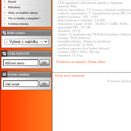
Housle
- LED signalizace přítomnosti signálu a clippingu
- materiál: Plast
Mikrofony
- basový reproduktor: 15“ (vysoce výkonný neodymi
Obaly na hudební nástoje
- výškový reproduktor: 1“ (neodymiová horna JBL 2
- směrovost horny: 100 ° x 60 °
Vše co hledáte a nenajdete !
- dělící frekvence výhybky: 1,8 kHz
- frekvenční rozsah: 50 Hz - 18 kHz (+/-3dB), 38 Hz 
Světelná technika
- maximální SPL: 127 dB
- zkreslení: <0.1%
Podle výrobce
- vstupy: 1x kombinovaný XLR/Jack konektor (linkov
- výstupy: XLR (linkový)
- montážní příruby: 36mm (se šroubem)
- zavěšovací body: 5x M10
- možnost zapojení více beden řetězově
- rozměry: 685 x 438 x 366 mm
VYHLEDÁVÁNÍ
- hmotnost: 15,9 kg
Vytisknout na tiskárně
|
Poslat odkaz
Novinky emailem
Vložit nový komentář
K tomuto zboží j