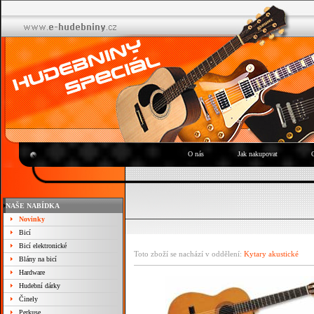
O nás
Jak nakupovat
NAŠE NABÍDKA
Novinky
Bicí
Bicí elektronické
Toto zboží se nachází v oddělení:
Kytary akustické
Blány na bicí
Hardware
Hudební dárky
Činely
Perkuse