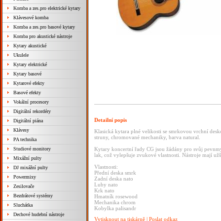
Komba a zes.pro elektrické kytary
Klávesové komba
Komba a zes.pro basové kytary
Komba pro akustické nástroje
Kytary akustické
Ukulele
Kytary elektrické
Kytary basové
Kytarové efekty
Basové efekty
Vokální procesory
Digitální rekordéry
Detailní popis
Digitální piána
Klávesy
Klasická kytara plné velikosti se smrkovou vrchní des
struny, chromované mechaniky, barva natural.
PA technika
Studiové monitory
Kytary koncertní řady CG jsou žádány pro svůj pevnmý
lak, což vylepšuje zvukové vlastnosti. Nástroje mají už
Mixážní pulty
Vlastnosti:
DJ mixážní pulty
Přední deska smrk
Powermixy
Zadní deska nato
Luby nato
Zesilovače
Krk nato
Bezdrátové systémy
Hmatník rosewood
Mechanika chrom
Sluchátka
Kobylka palisandr
Dechové hudební nástroje
Vytisknout na tiskárně
|
Poslat odkaz