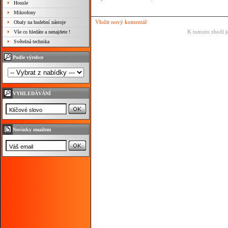
Housle
Mikrofony
Vložit nový komentář
Obaly na hudební nástoje
K tomuto zboží j
Vše co hledáte a nenajdete !
Světelná technika
Podle výrobce
VYHLEDÁVÁNÍ
Novinky emailem