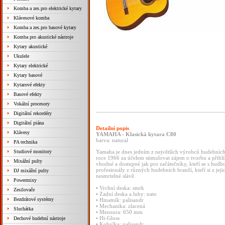
Komba a zes.pro elektrické kytary
Klávesové komba
Komba a zes.pro basové kytary
Komba pro akustické nástroje
Kytary akustické
Ukulele
Kytary elektrické
Kytary basové
Kytarové efekty
Basové efekty
Vokální procesory
Digitální rekordéry
Digitální piána
Detailní popis
Klávesy
YAMAHA - Klasická kytara C80
barva: natural
PA technika
Studiové monitory
Yamaha je dnes jedním z největších výrobců hudebních
roce 1966 za účelem stimulovat zájem o tvorbu a přiblíž
Mixážní pulty
vhodné a dostupné jak pro začátečníky, kteří se s hudb
profesionály z různých hudebních branží, kteří si z jejic
DJ mixážní pulty
nesmrtelné slávě.
Powermixy
• Vrchní deska: smrk
Zesilovače
• Zadní deska a luby: nato
Bezdrátové systémy
• Hmatník: palisandr
• Mechanika: zlacená
Sluchátka
• Menzura: 650 mm
• Hi-Gloss
Dechové hudební nástroje
• Kobylka: palisandr