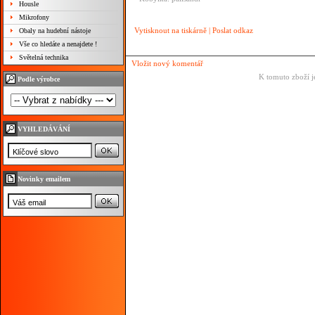
Housle
Mikrofony
Vytisknout na tiskárně
|
Poslat odkaz
Obaly na hudební nástoje
Vše co hledáte a nenajdete !
Světelná technika
Vložit nový komentář
K tomuto zboží j
Podle výrobce
VYHLEDÁVÁNÍ
Novinky emailem