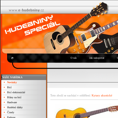
O nás
Jak nakupovat
NAŠE NABÍDKA
Novinky
Bicí
Bicí elektronické
Toto zboží se nachází v oddělení:
Kytary akustické
Blány na bicí
Hardware
Hudební dárky
Činely
Perkuse