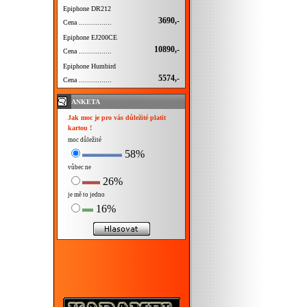
Epiphone DR212
3690,-
Cena ................
Epiphone EJ200CE
10890,-
Cena ................
Epiphone Humbird
5574,-
Cena ................
ANKETA
Jak moc je pro vás důležité platit
kartou !
moc důležité
58%
vůbec ne
26%
je mě to jedno
16%