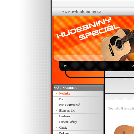
O
NAŠE NABÍDKA
Novinky
Bicí
Bicí elektronické
Toto zboží se nach
Blány na bicí
Hardware
Hudební dárky
Činely
Perkuse