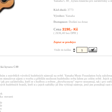
Yamaha C 40 , kytara klasická pro začátečníky a s
Kód zboží:
3773
Výrobce:
Yamaha
Dostupnost:
Dodání na dotaz
3190,- Kč
Cena
( 2636,40 bez DPH )
Zeptat se prodejce
Vložit do košíku
ká kytara C40
dním z největších výrobců hudebních nástrojů na světě. Yamaha Music Foundation byla založena
m stimulovat zájem o tvorbu a přiblížit možnosti hudebního světa lidem po celém světě. Jejich ná
jak pro začátečníky, kteří se s hudbou a světem „showbyznysu“ teprve seznamují, tak i pro ostří
ých hudebních branží, kteří si z jejich nabídky již léta vybírají nástroje, jenž jim pomáhají razit s
mrk
ka: meranti
dr
dr
mm
á