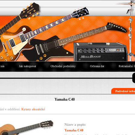
 nás
Jak nakupovat
Obchodní podmínky
Ochrana dat
Reklamační ř
Podrobné infor
Yamaha C40
ází v oddělení:
Kytary akustické
Název a popis:
Yamaha C40