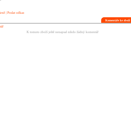
árně
|
Poslat odkaz
Komentáře ke zbož
tář
K tomuto zboží ještě nenapsal nikdo žádný komentář