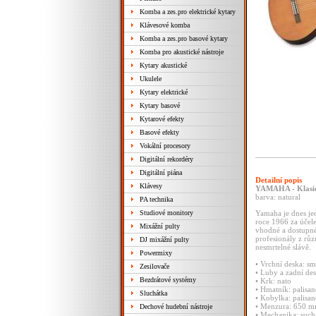
Komba a zes.pro elektrické kytary
Klávesové komba
Komba a zes.pro basové kytary
Komba pro akustické nástroje
Kytary akustické
Ukulele
Kytary elektrické
Kytary basové
Kytarové efekty
Basové efekty
Vokální procesory
Digitální rekordéry
Digitální piána
Detailní popis
Klávesy
YAMAHA - Klasic
barva: natural
PA technika
Studiové monitory
Yamaha je dnes je
roce 1966 za účele
Mixážní pulty
vhodné a dostupné 
profesionály z různ
DJ mixážní pulty
nesmrtelné slávě.
Powermixy
• Vrchní deska: s
Zesilovače
• Luby a zadní des
Bezdrátové systémy
• Krk: nato
• Hmatník: palisan
Sluchátka
• Kobylka: palisan
• Menzura: 650 
Dechové hudební nástroje
• Mechanika: such