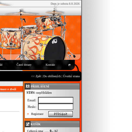
Dnes je sobota 8.8.2026
ád
Časté dotazy
Kontakt
<< Zpět
|
Do oblíbených
|
Úvodní strana
PŘIHLÁŠENÍ
mace o zboží
STAV:
nepřihlášen
Email:
Heslo:
Registrace
KOŠÍK
0,-
Celková cena: .....
Kč