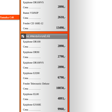
Epiphone DR100VS
2890,-
Cena ................
Ibanez V50NJP
2610,-
í Yamaha C40
Cena ................
Fender CD 160E-12
13490,-
Cena ................
NEJPRODÁVANĚJŠÍ
Epiphone DR100
2890,-
Cena ................
Epiphone DR90
2790,-
Cena ................
Epiphone DR100VS
2890,-
Cena ................
Epiphone EJ200
6790,-
Cena ................
Fender Telecoustic Deluxe
10850,-
Cena ................
Epiphone EL00
4893,-
Cena ................
Epiphone EJ160E
9960,-
Cena ................