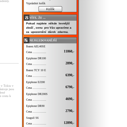
tudenty.
Vyprázdnit košík
VÍTE, ŽE ...
Pokud najdete někde levnější
zboží , cenu pro Vás upravíme a
za upozornění dárek zdarma.
NEJSLEDOVANĚJŠÍ
Ibanez AEL40SE
11860,-
Cena ................
Epiphone DR100
2890,-
Cena ................
Ibanez TCY 10 E
6390,-
Cena ................
Epiphone EJ200
 v Tokiu v
6790,-
Cena ................
stroje jsou
lené
Epiphone DR200S
i cestu k
4690,-
Cena ................
Epiphone DR90
2790,-
Cena ................
Seagull S6
12890,-
Cena ................