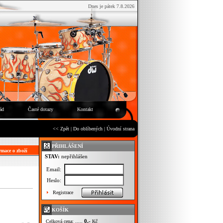
Dnes je pátek 7.8.2026
ád
Časté dotazy
Kontakt
<< Zpět
|
Do oblíbených
|
Úvodní strana
PŘIHLÁŠENÍ
mace o zboží
STAV:
nepřihlášen
Email:
Heslo:
Registrace
KOŠÍK
0,-
Celková cena: .....
Kč