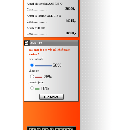
Amati alt saxofon AAS 73P-O
26200,-
Cena ................
Amati B klarinet ACL 512-O
14215,-
Cena ................
Amati ATR 604
18590,-
Cena ................
ANKETA
Jak moc je pro vás důležité platit
kartou !
moc důležité
58%
vůbec ne
26%
je mě to jedno
16%