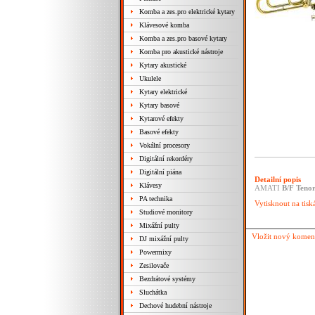
Komba a zes.pro elektrické kytary
Klávesové komba
Komba a zes.pro basové kytary
Komba pro akustické nástroje
Kytary akustické
Ukulele
Kytary elektrické
Kytary basové
Kytarové efekty
Basové efekty
Vokální procesory
Digitální rekordéry
Digitální piána
Detailní popis
Klávesy
AMATI
B/F Teno
PA technika
Vytisknout na tisk
Studiové monitory
Mixážní pulty
Vložit nový komen
DJ mixážní pulty
Powermixy
Zesilovače
Bezdrátové systémy
Sluchátka
Dechové hudební nástroje