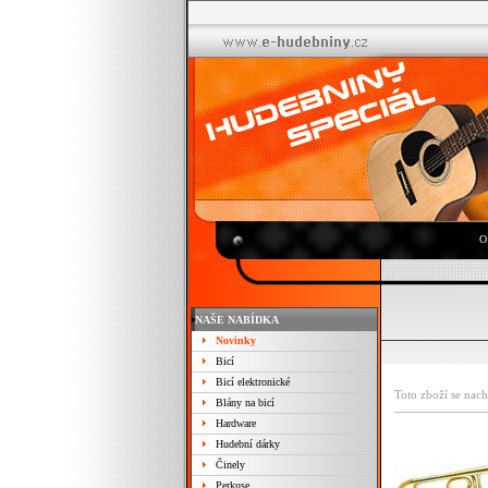
O
NAŠE NABÍDKA
Novinky
Bicí
Bicí elektronické
Toto zboží se nach
Blány na bicí
Hardware
Hudební dárky
Činely
Perkuse