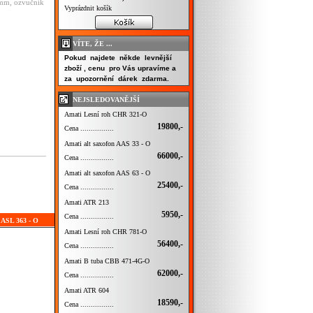
0mm, ozvučník
Vyprázdnit košík
VÍTE, ŽE ...
Pokud najdete někde levnější
zboží , cenu pro Vás upravíme a
za upozornění dárek zdarma.
NEJSLEDOVANĚJŠÍ
Amati Lesní roh CHR 321-O
19800,-
Cena ................
Amati alt saxofon AAS 33 - O
66000,-
Cena ................
Amati alt saxofon AAS 63 - O
25400,-
Cena ................
Amati ATR 213
5950,-
Cena ................
 ASL 363 - O
Amati Lesní roh CHR 781-O
56400,-
Cena ................
Amati B tuba CBB 471-4G-O
62000,-
Cena ................
Amati ATR 604
18590,-
Cena ................