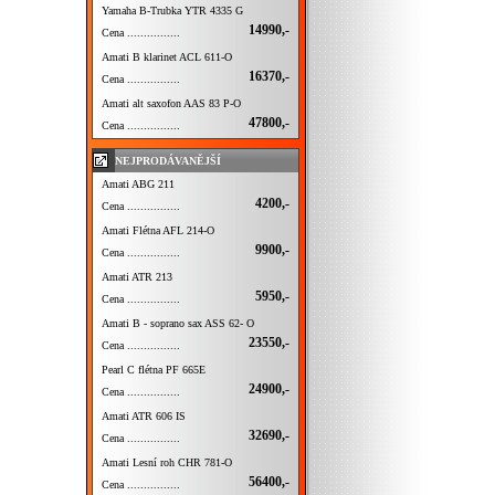
Yamaha B-Trubka YTR 4335 G
14990,-
Cena ................
Amati B klarinet ACL 611-O
16370,-
Cena ................
Amati alt saxofon AAS 83 P-O
47800,-
Cena ................
NEJPRODÁVANĚJŠÍ
Amati ABG 211
4200,-
Cena ................
Amati Flétna AFL 214-O
9900,-
Cena ................
Amati ATR 213
5950,-
Cena ................
Amati B - soprano sax ASS 62- O
23550,-
Cena ................
Pearl C flétna PF 665E
24900,-
Cena ................
Amati ATR 606 IS
32690,-
Cena ................
Amati Lesní roh CHR 781-O
56400,-
Cena ................