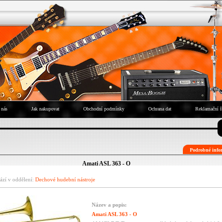
 nás
Jak nakupovat
Obchodní podmínky
Ochrana dat
Reklamační ř
Podrobné infor
Amati ASL 363 - O
ází v oddělení:
Dechové hudební nástroje
Název a popis:
Amati ASL 363 - O