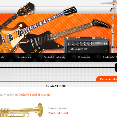
 nás
Jak nakupovat
Obchodní podmínky
Ochrana dat
Reklamační ř
Podrobné infor
Amati ATR 308
ází v oddělení:
Dechové hudební nástroje
Název a popis:
Amati ATR 308