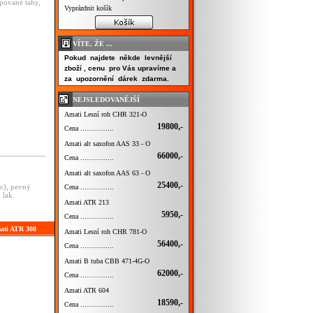
apované tahy,
Vyprázdnit košík
VÍTE, ŽE ...
Pokud najdete někde levnější
zboží , cenu pro Vás upravíme a
za upozornění dárek zdarma.
NEJSLEDOVANĚJŠÍ
Amati Lesní roh CHR 321-O
19800,-
Cena ................
Amati alt saxofon AAS 33 - O
66000,-
Cena ................
Amati alt saxofon AAS 63 - O
25400,-
ec), pevný
Cena ................
 lak.
Amati ATR 213
5950,-
Cena ................
mati ATR 308
Amati Lesní roh CHR 781-O
56400,-
Cena ................
Amati B tuba CBB 471-4G-O
62000,-
Cena ................
Amati ATR 604
18590,-
Cena ................