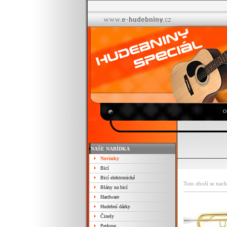
O
NAŠE NABÍDKA
Novinky
Bicí
Bicí elektronické
Toto zboží se nach
Blány na bicí
Hardware
Hudební dárky
Činely
Perkuse