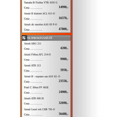
Yamaha B-Trubka YTR 4335 G
14990,-
Cena ................
Amati B klarinet ACL 611-O
16370,-
Cena ................
Amati alt saxofon AAS 83 P-O
47800,-
Cena ................
NEJPRODÁVANĚJŠÍ
Amati ABG 211
4200,-
Cena ................
Amati Flétna AFL 214-O
9900,-
Cena ................
Amati ATR 213
5950,-
Cena ................
Amati B - soprano sax ASS 62- O
23550,-
Cena ................
Pearl C flétna PF 665E
24900,-
Cena ................
Amati ATR 606 IS
32690,-
Cena ................
Amati Lesní roh CHR 781-O
56400,-
Cena ................