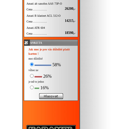
Amati alt saxofon AAS 73P-O
26200,-
Cena ................
Amati B klarinet ACL 512-O
14215,-
Cena ................
Amati ATR 604
18590,-
Cena ................
ANKETA
Jak moc je pro vás důležité platit
kartou !
moc důležité
58%
vůbec ne
26%
je mě to jedno
16%