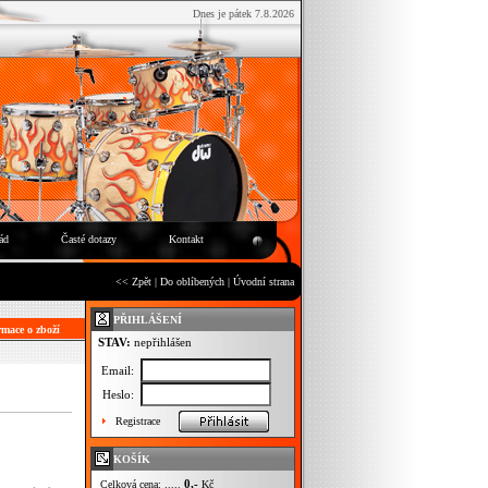
Dnes je pátek 7.8.2026
ád
Časté dotazy
Kontakt
<< Zpět
|
Do oblíbených
|
Úvodní strana
PŘIHLÁŠENÍ
mace o zboží
STAV:
nepřihlášen
Email:
Heslo:
Registrace
KOŠÍK
0,-
Celková cena: .....
Kč