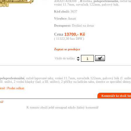
AMATI ATR308 ,
B
trubka,
poloprofesionální
, ručně l
vrtání 11.7mm, ozvučník 122mm, palcový hák.
Kód zboží:
3637
Výrobce:
Amati
Dostupnost:
Dodání na dotaz
13700,- Kč
Cena
( 11322,30 bez DPH )
Zeptat se prodejce
Vložit do košíku
poloprofesionální
, ručně lapované tahy, vrtání 11.7mm, ozvučník 122mm, palcový hák (I. sníž
II. snížci, 2 vodní klapky (lad. a III. snížec), 2 příčky na ladícím tahu, ústnice ze speciální slitiny,
árně
|
Poslat odkaz
Komentáře ke zboží A
tář
K tomuto zboží ještě nenapsal nikdo žádný komentář