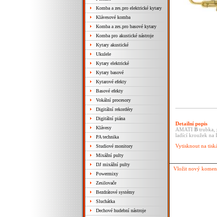
Komba a zes.pro elektrické kytary
Klávesové komba
Komba a zes.pro basové kytary
Komba pro akustické nástroje
Kytary akustické
Ukulele
Kytary elektrické
Kytary basové
Kytarové efekty
Basové efekty
Vokální procesory
Digitální rekordéry
Digitální piána
Detailní popis
Klávesy
AMATI
B
trubka,
ladící kroužek na I
PA technika
Vytisknout na tisk
Studiové monitory
Mixážní pulty
DJ mixážní pulty
Vložit nový komen
Powermixy
Zesilovače
Bezdrátové systémy
Sluchátka
Dechové hudební nástroje