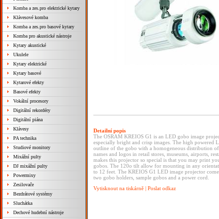
Komba a zes.pro elektrické kytary
Klávesové komba
Komba a zes.pro basové kytary
Komba pro akustické nástroje
Kytary akustické
Ukulele
Kytary elektrické
Kytary basové
Kytarové efekty
Basové efekty
Vokální procesory
Digitální rekordéry
Digitální piána
Klávesy
Detailní popis
The OSRAM KREIOS G1 is an LED gobo image projector d
PA technika
especially bright and crisp images. The high powered LE
Studiové monitory
outline of the gobo with a homogeneous distribution of l
names and logos in retail stores, museums, airports, res
Mixážní pulty
makes this projector so special is that you may print y
gobos. The 120o tilt allow for mounting in any orientat
DJ mixážní pulty
to 12 feet. The KREIOS G1 LED image projector comes i
Powermixy
two gobo holders, sample gobos and a power cord.
Zesilovače
Vytisknout na tiskárně
|
Poslat odkaz
Bezdrátové systémy
Sluchátka
Dechové hudební nástroje