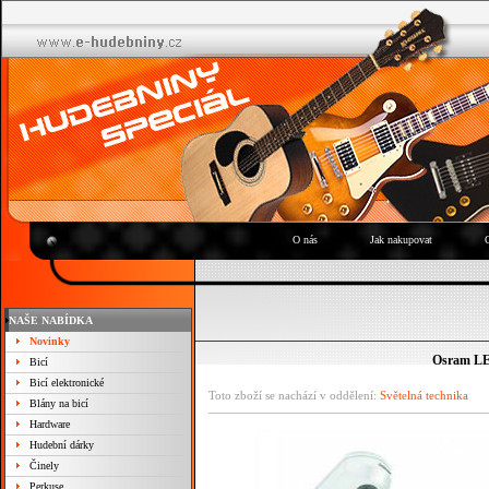
O nás
Jak nakupovat
NAŠE NABÍDKA
Novinky
Osram LED
Bicí
Bicí elektronické
Toto zboží se nachází v oddělení:
Světelná technika
Blány na bicí
Hardware
Hudební dárky
Činely
Perkuse