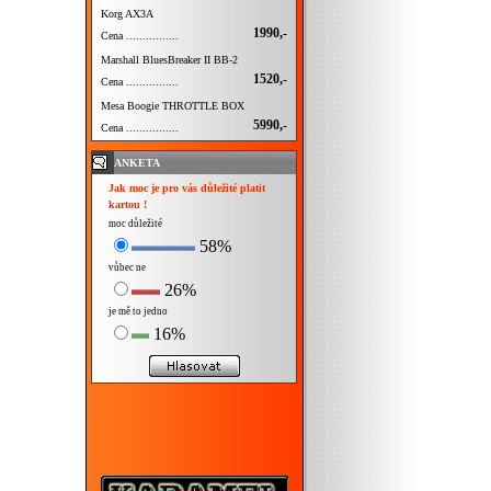
Korg AX3A
1990,-
Cena ................
Marshall BluesBreaker II BB-2
1520,-
Cena ................
Mesa Boogie THROTTLE BOX
5990,-
Cena ................
ANKETA
Jak moc je pro vás důležité platit
kartou !
moc důležité
58%
vůbec ne
26%
je mě to jedno
16%