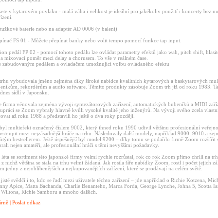
ete v kytarovém povlaku - malá váha i velikost je ideální pro jakékoliv použití i koncerty bez nu
ízení.
 tužkové baterie nebo na adaptér AD 0006 (v balení)
 spínač FS 01 - Můžete přepínat banky nebo volit tempo pomocí funkce tap input.
sion pedál FP 02 - pomocí tohoto pedálu lze ovládat parametry efektů jako wah, pitch shift, hlasito
a mixovací poměr mezi delay a chorusem. To vše v reálném čase.
se zabudovaným pedálem a ovladačem umožnující volbu ovládaného efektu
trhu vybudovala jméno zejména díky široké nabídce kvalitních kytarových a baskytarových mult
níkům, rekordérům a audio software. Těmito produkty zásobuje Zoom trh již od roku 1983. Ta
dnes sídlí v Japonsku.
se firma věnovala zejména vývoji syntezátorových zařízení, automatických bubeníků a MIDI zaříz
olupráci se Zoom vybraly hlavně kvůli vysoké kvalitě jeho inženýrů. Na vývoji svého zcela vlas
acovat až roku 1988 a představili ho ještě o dva roky později.
yl multiefekt označený číslem 9002, který ihned roku 1990 udivil většinu profesionální veřejno
vstoupit mezi nejzásadnější hráče na trhu. Následovaly další modely, například 9000, 9010 a ze
žitým bestsellerem. Ještě úspěšnější byl model 9200 – díky tomu se podařilo firmě Zoom rozšířit
ybrali nejen amatéři, ale profesionální hráči s těmi nevyššími požadavky.
 léta se sortiment této japonské firmy velmi rychle rozrůstal, rok co rok Zoom přímo chrlil na tr
 z nichž většina se stala na trhu velmi žádaná. Jak rostla šíře nabídky Zoom, rostl i počet jejich 
 jedny z nejoblíbenějších a nejkupovanějších zařízení, které se prodávají na celém světě.
tě svědčí i to, kdo se řadí mezi uživatele těchto zařízení – jde například o Richie Kotzena, Mic
Vinny Apice, Matta Bachanda, Charlie Benanteho, Marca Forda, George Lynche, Johna 5, Scotta I
 Wiltona, Richie Samboru a mnoho dalších.
árně
|
Poslat odkaz