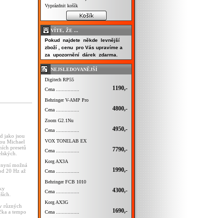
Vyprázdnit košík
VÍTE, ŽE ...
Pokud najdete někde levnější
zboží , cenu pro Vás upravíme a
za upozornění dárek zdarma.
NEJSLEDOVANĚJŠÍ
Digitech RP55
1190,-
Cena ................
Behringer V-AMP Pro
4800,-
Cena ................
Zoom G2.1Nu
4950,-
Cena ................
d jako jsou
VOX TONELAB EX
sou Michael
ních presetů
7790,-
Cena ................
elských.
Korg AX3A
e nyní možná
1990,-
od 20 Hz až
Cena ................
Behringer FCB 1010
uky
4300,-
Cena ................
ších.
Korg AX3G
 v různých
1690,-
ačka a tempo
Cena ................