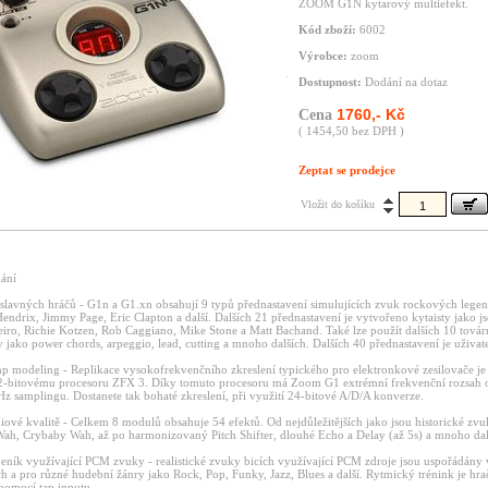
ZOOM G1N kytarový multiefekt.
Kód zboží:
6002
Výrobce:
zoom
Dostupnost:
Dodání na dotaz
1760,- Kč
Cena
( 1454,50 bez DPH )
Zeptat se prodejce
Vložit do košíku
ání
 slavných hráčů - G1n a G1.xn obsahují 9 typů přednastavení simulujících zvuk rockových legen
ndrix, Jimmy Page, Eric Clapton a další. Dalších 21 přednastavení je vytvořeno kytaisty jako j
iro, Richie Kotzen, Rob Caggiano, Mike Stone a Matt Bachand. Také lze použít dalších 10 továr
y jako power chords, arpeggio, lead, cutting a mnoho dalších. Dalších 40 přednastavení je uživat
p modeling - Replikace vysokofrekvenčního zkreslení typického pro elektronkové zesilovače j
-bitovému procesoru ZFX 3. Díky tomuto procesoru má Zoom G1 extrémní frekvenční rozsah 
z samplingu. Dostanete tak bohaté zkreslení, při využití 24-bitové A/D/A konverze.
diové kvalitě - Celkem 8 modulů obsahuje 54 efektů. Od nejdůležitějších jako jsou historické zv
, Crybaby Wah, až po harmonizovaný Pitch Shifter, dlouhé Echo a Delay (až 5s) a mnoho dal
eník využívající PCM zvuky - realistické zvuky bicích využívající PCM zdroje jsou uspořádány
h a pro různé hudební žánry jako Rock, Pop, Funky, Jazz, Blues a další. Rytmický trénink je hr
pomocí tap inputu.