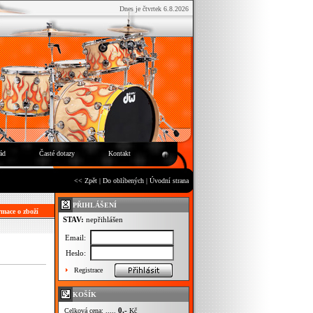
Dnes je čtvrtek 6.8.2026
ád
Časté dotazy
Kontakt
<< Zpět
|
Do oblíbených
|
Úvodní strana
PŘIHLÁŠENÍ
mace o zboží
STAV:
nepřihlášen
Email:
Heslo:
Registrace
KOŠÍK
0,-
Celková cena: .....
Kč