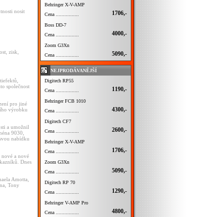
Behringer X-V-AMP
tnosti nosit
1706,-
Cena ................
Boss DD-7
4000,-
Cena ................
Zoom G3Xn
st, zisk,
5090,-
Cena ................
NEJPRODÁVANĚJŠÍ
iefektů,
Digitech RP55
to společnost
1190,-
Cena ................
Behringer FCB 1010
ení pro jiné
4300,-
tního výrobku
Cena ................
Digitech CF7
sti a umožnil
2600,-
Cena ................
jména 9030,
 svou nabídku
Behringer X-V-AMP
1706,-
Cena ................
h nové a nové
zákazníků. Dnes
Zoom G3Xn
5090,-
Cena ................
haela Amotta,
Digitech RP 70
ana, Tony
1290,-
Cena ................
Behringer V-AMP Pro
4800,-
Cena ................