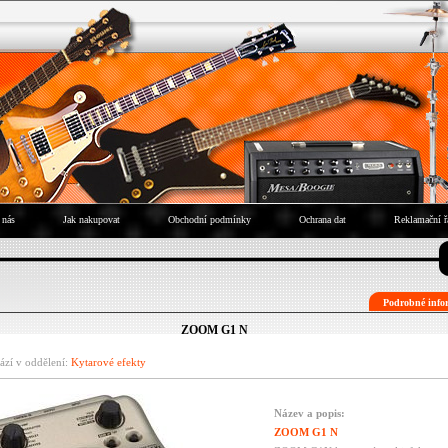
 nás
Jak nakupovat
Obchodní podmínky
Ochrana dat
Reklamační ř
Podrobné infor
ZOOM G1 N
ází v oddělení:
Kytarové efekty
Název a popis:
ZOOM G1 N