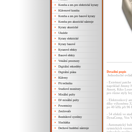
Komba a zes.pro elektrické kytary
Klávesové komba
Komba a zes.pro basové kytary
Komba pro akustické nástroje
Kytary akustické
Ukulele
Kytary elektrické
Kytary basové
Kytarové efekty
Basové efekty
Vokální procesory
Digitální rekordéry
Detailní popis
Digitální piána
Jednoduché ovlád
Klávesy
- Extrémní patche
PA technika
napriklad Jimmy He
Studiové monitory
Amott, Kiko Loure
pro různe styly hr
Mixážní pulty
- Elektronkový am
DJ mixážní pulty
díky výkonému 32
Powermixy
po 40 kHz při 96 H
Zesilovače
- 54 efektů ve stu
Bezdrátové systémy
DynaComp, Vox Wah
Sluchátka
- Automatický bub
Dechové hudební nástroje
rytmických vzorec
jednoduše zvolíte 