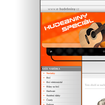
O
NAŠE NABÍDKA
Novinky
Bicí
Bicí elektronické
Toto zboží se nach
Blány na bicí
Hardware
Hudební dárky
Činely
Perkuse