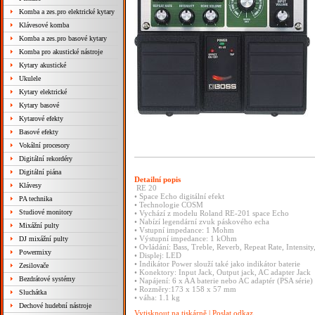
Komba a zes.pro elektrické kytary
Klávesové komba
Komba a zes.pro basové kytary
Komba pro akustické nástroje
Kytary akustické
Ukulele
Kytary elektrické
Kytary basové
Kytarové efekty
Basové efekty
Vokální procesory
Digitální rekordéry
Digitální piána
Detailní popis
Klávesy
RE 20
• Space Echo digitální efekt
PA technika
• Technologie COSM
Studiové monitory
• Vychází z modelu Roland RE-201 space Echo
• Nabízí legendární zvuk páskového echa
Mixážní pulty
• Vstupní impedance: 1 Mohm
• Výstupní impedance: 1 kOhm
DJ mixážní pulty
• Ovládání: Bass, Treble, Reverb, Repeat Rate, Intensi
Powermixy
• Displej: LED
• Indikátor Power slouží také jako indikátor baterie
Zesilovače
• Konektory: Input Jack, Output jack, AC adapter Jack
Bezdrátové systémy
• Napájení: 6 x AA baterie nebo AC adaptér (PSA série)
• Rozměry:173 x 158 x 57 mm
Sluchátka
• váha: 1.1 kg
Dechové hudební nástroje
Vytisknout na tiskárně
|
Poslat odkaz