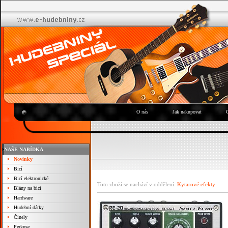
O nás
Jak nakupovat
NAŠE NABÍDKA
Novinky
Bicí
Bicí elektronické
Toto zboží se nachází v oddělení:
Kytarové efekty
Blány na bicí
Hardware
Hudební dárky
Činely
Perkuse