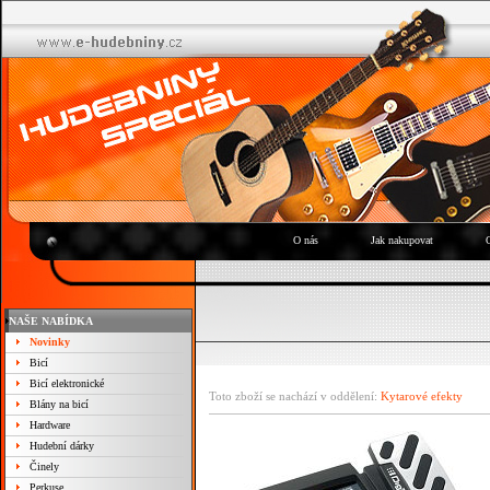
O nás
Jak nakupovat
NAŠE NABÍDKA
Novinky
Bicí
Bicí elektronické
Toto zboží se nachází v oddělení:
Kytarové efekty
Blány na bicí
Hardware
Hudební dárky
Činely
Perkuse