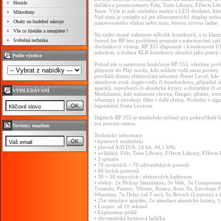
Housle
tlačítka a potenciometry Edit, Tone Library, Effects 
Store. Výše je pak umístěna matice s LED diodami, která
Mikrofony
Nad nimi je umístěn už jen alfanumerický display zobr
Obaly na hudební nástoje
nastavovaného efektu nebo notu, kterou zrovna ladíte.
Vše co hledáte a nenajdete !
Na zadní straně naleznete několik konektorů, a to klasi
Světelná technika
čemuž lze RP bez problémů propojit s nahrávacími zaříze
sluchátkový výstup. RP 355 disponuje i konektorem USB
nahrávat, a dvěma XLR konektory sloužící jako pravý 
Podle výrobce
Pokud jde o samotnou funkčnost RP 355, všechny prvk
přepnete do Play módu, kde můžete volit mezi presety.
prochází těmito efektovými sekcemi: Preset Level, kde j
simulovat zvuk single-coilu či humbuckeru, případně si
aparátů, reproboxů či akustické kytary a distortion či 
VYHLEDÁVÁNÍ
Modulation, kde naleznete chorus, flanger, phaser, trem
whammy a envelope filter i další efekty. Poslední v sig
legendární firma Lexicon.
Digitech RP 355 je multiefekt určený pro pokročilejší hrá
tou pravou cestou.
Novinky emailem
Technické informace
• kytarový multiefekt
• převod A/D D/A: 24 bit, 44,1 kHz
• ovládání: Edit, Tone Library, Effects Library, Effe
• 3 spínače
• 70 továrních + 70 uživatelských presetů
• 60 bicích patternů
• 30 + 30 tónových / efektových knihoven
• efekty: 2x Pickup Simulation, 3x Wah, 3x Compressor
Tremolo, Panner, Vibrato, Rotary, Auto-Ya, Envelope Fil
Whammy, 7x Delay (až 5 sec), 6x Reverb (Lexicon) a d
• 25x simulace aparátu, 2x simulace akustické kytary, 
• Looper: až 10 sekund
• Expression pedál
• chromatická kytarová ladička