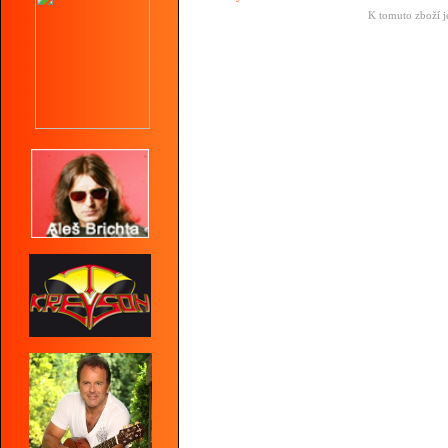
K tomuto zboží j