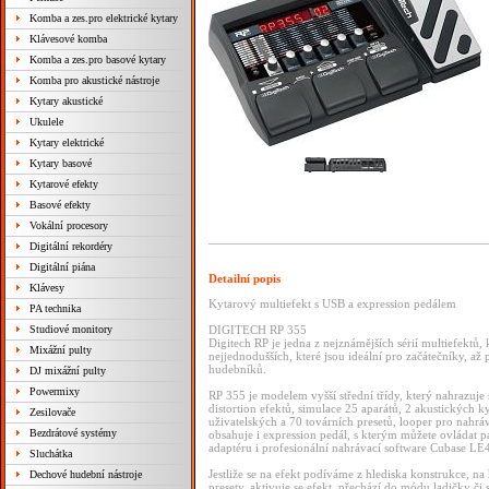
Komba a zes.pro elektrické kytary
Klávesové komba
Komba a zes.pro basové kytary
Komba pro akustické nástroje
Kytary akustické
Ukulele
Kytary elektrické
Kytary basové
Kytarové efekty
Basové efekty
Vokální procesory
Digitální rekordéry
Digitální piána
Detailní popis
Klávesy
Kytarový multiefekt s USB a expression pedálem
PA technika
Studiové monitory
DIGITECH RP 355
Digitech RP je jedna z nejznámějších sérií multiefektů,
Mixážní pulty
nejjednodušších, které jsou ideální pro začátečníky, a
hudebníků.
DJ mixážní pulty
Powermixy
RP 355 je modelem vyšší střední třídy, který nahrazuje
distortion efektů, simulace 25 aparátů, 2 akustických k
Zesilovače
uživatelských a 70 továrních presetů, looper pro nahr
Bezdrátové systémy
obsahuje i expression pedál, s kterým můžete ovládat
adaptéru i profesionální nahrávací software Cubase LE
Sluchátka
Jestliže se na efekt podíváme z hlediska konstrukce, na 
Dechové hudební nástroje
presety, aktivuje se efekt, přechází do módu ladičky č