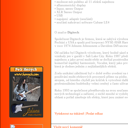
• možnost mít puštěno až 11 efektů najednou
• alfanumerický display
• Input, stereo Output
• XLR Stereo Output
• USB
• napájení: adaptér (součástí)
• součástí nahrávací software Cubase LE4
O značce
Digitech
:
Společnost Digitech je firmou, která se zabývá výrobou
Pochází z USA a spadá pod korporaci NYSE-HAR Harman 
v roce 1974 Johnem Johnsonem a Davidem DiFrancesce
Od začátku byl Digitech výrobcem, který hodně sázel na
vznikaly jen v garáží v Salt Lake City. Roku 1987 před
najednou a jako první multi-efekt se dočkal pozitivníh
komerčně úspěšný harmonizér, Vocalist, který jako pr
která je dodnes jedním z nejžádanějších efektů.
Zcela unikátní záležitostí byl v době svého uvedení na
používání multi-efektových procesorů přímo na pódiu a
strojem, od kterého chyběl jen krůček k vytvoření dal
profesionálními hudebníky velmi ceněný a často užíva
Roku 1993 se společnost přestěhovala na svou současn
nových technologií a zařízení, z nichž mnohé si vydob
oblasti a pořád zásobuje trh efekty, které jsou známé s
Vytisknout na tiskárně
|
Poslat odkaz
Vložit nový komentář