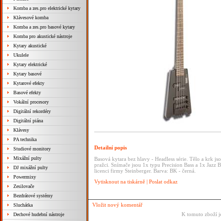
Komba a zes.pro elektrické kytary
Klávesové komba
Komba a zes.pro basové kytary
Komba pro akustické nástroje
Kytary akustické
Ukulele
Kytary elektrické
Kytary basové
Kytarové efekty
Basové efekty
Vokální procesory
Digitální rekordéry
Digitální piána
Klávesy
PA technika
Detailní popis
Studiové monitory
Mixážní pulty
Basová kytara bez hlavy - Headless série. Tělo a krk j
pražci. Snímače jsou 1x typu Precision Bass a 1x Jazz B
DJ mixážní pulty
licenci firmy Steinberger. Barva: BK - černá.
Powermixy
Vytisknout na tiskárně
|
Poslat odkaz
Zesilovače
Bezdrátové systémy
Vložit nový komentář
Sluchátka
K tomuto zboží j
Dechové hudební nástroje