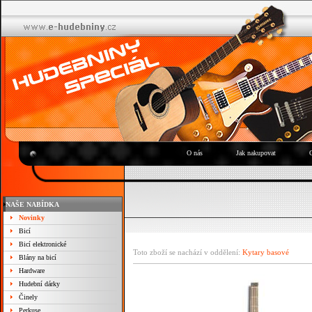
O nás
Jak nakupovat
NAŠE NABÍDKA
Novinky
Bicí
Bicí elektronické
Toto zboží se nachází v oddělení:
Kytary basové
Blány na bicí
Hardware
Hudební dárky
Činely
Perkuse